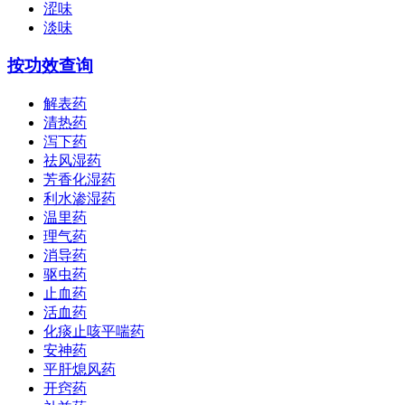
涩味
淡味
按功效查询
解表药
清热药
泻下药
祛风湿药
芳香化湿药
利水渗湿药
温里药
理气药
消导药
驱虫药
止血药
活血药
化痰止咳平喘药
安神药
平肝熄风药
开窍药