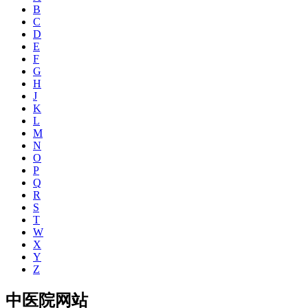
B
C
D
E
F
G
H
J
K
L
M
N
O
P
Q
R
S
T
W
X
Y
Z
中医院网站