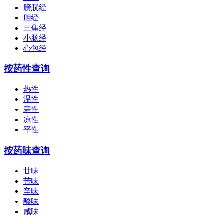
膀胱经
胆经
三焦经
小肠经
心包经
按药性查询
热性
温性
寒性
凉性
平性
按药味查询
甘味
苦味
辛味
酸味
咸味