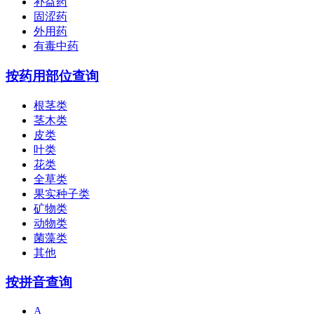
补益药
固涩药
外用药
有毒中药
按药用部位查询
根茎类
茎木类
皮类
叶类
花类
全草类
果实种子类
矿物类
动物类
菌藻类
其他
按拼音查询
A