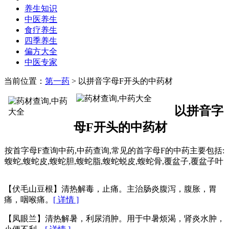
养生知识
中医养生
食疗养生
四季养生
偏方大全
中医专家
当前位置：
第一药
> 以拼音字母F开头的中药材
以拼音字
母F开头的中药材
按首字母F查询中药,中药查询,常见的首字母F的中药主要包括:
蝮蛇,蝮蛇皮,蝮蛇胆,蝮蛇脂,蝮蛇蜕皮,蝮蛇骨,覆盆子,覆盆子叶
【伏毛山豆根】清热解毒，止痛。主治肠炎腹泻，腹胀，胃
痛，咽喉痛。
[ 详情 ]
【凤眼兰】清热解暑，利尿消肿。用于中暑烦渴，肾炎水肿，