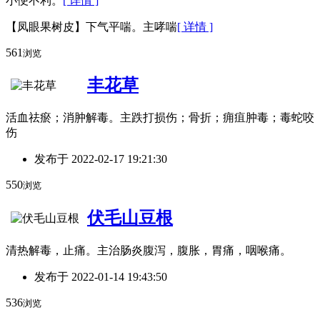
小便不利。
[ 详情 ]
【凤眼果树皮】下气平喘。主哮喘
[ 详情 ]
561
浏览
丰花草
活血祛瘀；消肿解毒。主跌打损伤；骨折；痈疽肿毒；毒蛇咬
伤
发布于
2022-02-17 19:21:30
550
浏览
伏毛山豆根
清热解毒，止痛。主治肠炎腹泻，腹胀，胃痛，咽喉痛。
发布于
2022-01-14 19:43:50
536
浏览