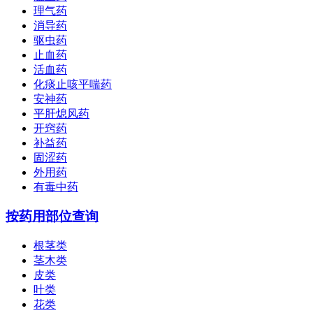
理气药
消导药
驱虫药
止血药
活血药
化痰止咳平喘药
安神药
平肝熄风药
开窍药
补益药
固涩药
外用药
有毒中药
按药用部位查询
根茎类
茎木类
皮类
叶类
花类