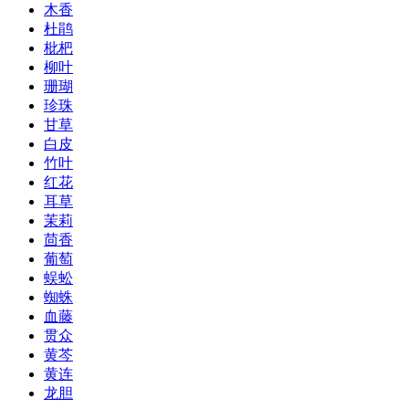
木香
杜鹃
枇杷
柳叶
珊瑚
珍珠
甘草
白皮
竹叶
红花
耳草
茉莉
茴香
葡萄
蜈蚣
蜘蛛
血藤
贯众
黄芩
黄连
龙胆