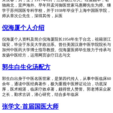
驰南北，蜚声海外。早年拜孟河御医世家马惠卿先生为师。继
学于苏州国医专科学校，并于1938年毕业于上海中国医学院，
师从章次公先生，深得其传，从医
倪海厦个人介绍
倪海厦个人资料及简介倪海厦院长1954年生于台北，祖籍浙江
瑞安，毕业于东吴大学政治系。曾任美国汉唐中医学院院长与
加州中医药大学博士指导教授。倪海厦医师毕生致力于传承与
发扬中医经方，运用网页诊疗日志与文
郭生白生化汤配方
郭生白出身于中医名医世家，是第四代传人，从事中医临床60
余年，通读中医经典著作，极为重视中医辨证论治，功底深
厚，医术精湛，临床疗效卓著，颇得世人赞誉。郭老博采众家
之长，勤求古训，潜心研究，结合多年临床
张学文-首届国医大师