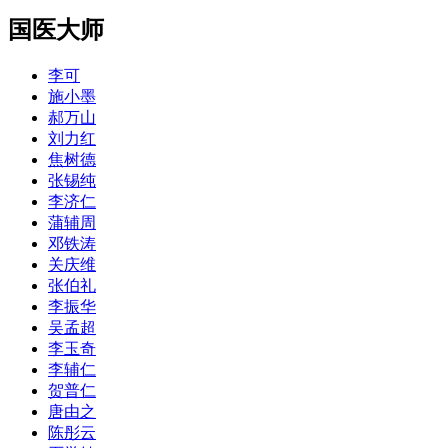
国医大师
李可
施小墨
郝万山
刘力红
焦树德
张锡纯
李济仁
蒲辅周
邓铁涛
关庆维
张伯礼
李振华
吴孟超
李玉奇
李辅仁
贺普仁
唐由之
陈彤云