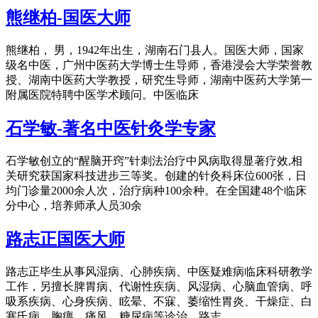
熊继柏-国医大师
熊继柏， 男，1942年出生，湖南石门县人。国医大师，国家
级名中医，广州中医药大学博士生导师，香港浸会大学荣誉教
授、湖南中医药大学教授，研究生导师，湖南中医药大学第一
附属医院特聘中医学术顾问。中医临床
石学敏-著名中医针灸学专家
石学敏创立的“醒脑开窍”针刺法治疗中风病取得显著疗效,相
关研究获国家科技进步三等奖。创建的针灸科床位600张，日
均门诊量2000余人次，治疗病种100余种。在全国建48个临床
分中心，培养师承人员30余
路志正国医大师
路志正毕生从事风湿病、心肺疾病、中医疑难病临床科研教学
工作，另擅长脾胃病、代谢性疾病、风湿病、心脑血管病、呼
吸系疾病、心身疾病、眩晕、不寐、萎缩性胃炎、干燥症、白
塞氏病、胸痹、痛风、糖尿病等诊治。路志