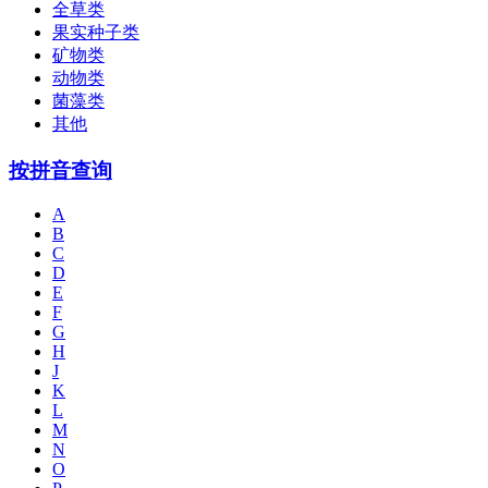
全草类
果实种子类
矿物类
动物类
菌藻类
其他
按拼音查询
A
B
C
D
E
F
G
H
J
K
L
M
N
O