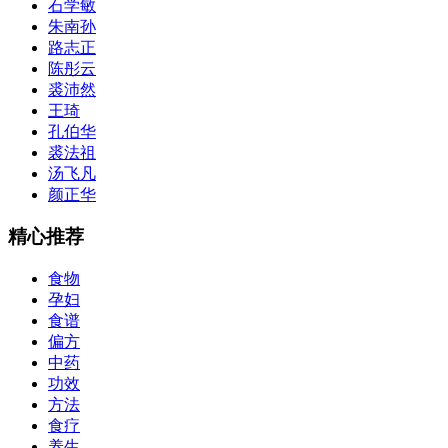
石学敏
朱南孙
路志正
陈彤云
裘沛然
王琦
孔伯华
裘法祖
汤飞凡
颜正华
精心推荐
食物
孕妇
食谱
偏方
中药
功效
方法
食疗
养生