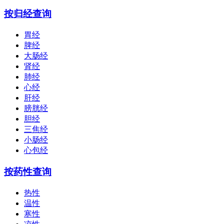
按归经查询
胃经
脾经
大肠经
肾经
肺经
心经
肝经
膀胱经
胆经
三焦经
小肠经
心包经
按药性查询
热性
温性
寒性