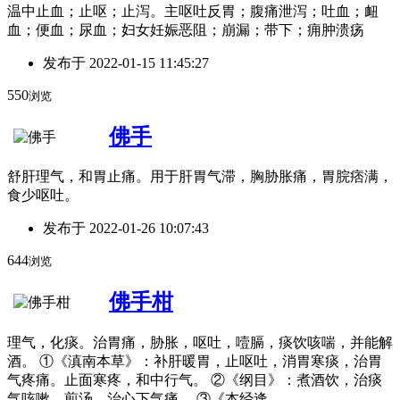
温中止血；止呕；止泻。主呕吐反胃；腹痛泄泻；吐血；衄
血；便血；尿血；妇女妊娠恶阻；崩漏；带下；痈肿溃疡
发布于
2022-01-15 11:45:27
550
浏览
佛手
舒肝理气，和胃止痛。用于肝胃气滞，胸胁胀痛，胃脘痞满，
食少呕吐。
发布于
2022-01-26 10:07:43
644
浏览
佛手柑
理气，化痰。治胃痛，胁胀，呕吐，噎膈，痰饮咳喘，并能解
酒。 ①《滇南本草》：补肝暖胃，止呕吐，消胃寒痰，治胃
气疼痛。止面寒疼，和中行气。 ②《纲目》：煮酒饮，治痰
气咳嗽。煎汤，治心下气痛。 ③《本经逢