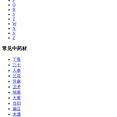
P
Q
R
S
T
W
X
Y
Z
常见中药材
丁香
三七
人参
兰花
升麻
卫矛
地黄
大黄
当归
扁豆
木通