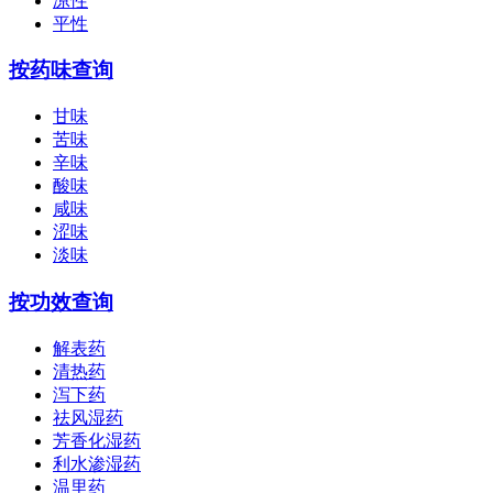
凉性
平性
按药味查询
甘味
苦味
辛味
酸味
咸味
涩味
淡味
按功效查询
解表药
清热药
泻下药
祛风湿药
芳香化湿药
利水渗湿药
温里药