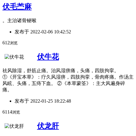
伏毛苎麻
。主治诸骨鲠喉
发布于
2022-02-06 10:42:52
612
浏览
伏牛花
祛风除湿，舒筋止痛。治风湿痹痛，头痛，四肢拘挛。
①《开宝本草》：疗久风湿痹，四肢拘挛，骨肉疼痛。作汤主
风眩、头痛，五痔下血。 ②《本草蒙筌》：主大风遍身碎
痛。
发布于
2022-01-25 18:22:48
6114
浏览
伏龙肝