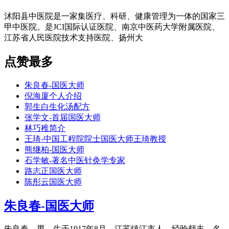
沭阳县中医院是一家集医疗、科研、健康管理为一体的国家三
甲中医院。是JCI国际认证医院、南京中医药大学附属医院、
江苏省人民医院技术支持医院、扬州大
点赞最多
朱良春-国医大师
倪海厦个人介绍
郭生白生化汤配方
张学文-首届国医大师
林巧稚简介
王琦-中国工程院院士国医大师王琦教授
熊继柏-国医大师
石学敏-著名中医针灸学专家
路志正国医大师
陈彤云国医大师
朱良春-国医大师
朱良春，男，生于1917年8月，江苏镇江市人。经验颇丰，名