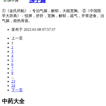
①《金氏药帖》：专治气膈，解郁，大能宽胸。 ②《中国医
学大辞典》：悦脾，舒肝，宽胸，解郁，疏气，开胃进食。治
气膈，烦热骨蒸。
发布于
2022-01-08 07:57:37
上一页
1
2
3
4
5
6
7
8
...
23
24
下一页
中药大全