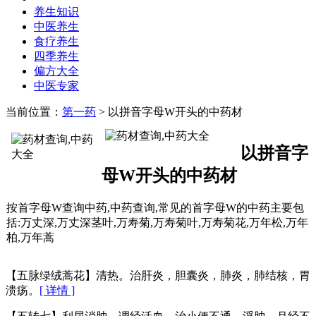
养生知识
中医养生
食疗养生
四季养生
偏方大全
中医专家
当前位置：
第一药
> 以拼音字母W开头的中药材
以拼音字
母W开头的中药材
按首字母W查询中药,中药查询,常见的首字母W的中药主要包
括:万丈深,万丈深茎叶,万寿菊,万寿菊叶,万寿菊花,万年松,万年
柏,万年蒿
【五脉绿绒蒿花】清热。治肝炎，胆囊炎，肺炎，肺结核，胃
溃疡。
[ 详情 ]