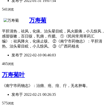
发布于
2022-01-31 19:07:54
541
浏览
万寿菊
平肝清热，祛风，化痰。治头晕目眩，风火眼痛，小儿惊风，
感冒咳嗽，百日咳，乳痈，痄腮。 ①《民间常用草药汇
编》：祛风降火，化痰止咳。 ②《南宁市药物志》：平肝清
热。治头晕目眩，小儿惊风。 ③《广西药植名
发布于
2022-02-10 06:46:03
465
浏览
万寿菊叶
《南宁市药物志》：治痈、疮、疳、疔，无名肿毒。
发布于
2022-02-21 00:26:35
575
浏览