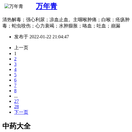
万年青
清热解毒；强心利尿；凉血止血。主咽喉肿痛；白喉；疮疡肿
毒；蛇虫咬伤；心力衰竭；水肿臌胀；咯血；吐血；崩漏
发布于
2022-01-22 21:04:47
上一页
1
2
3
4
5
6
7
8
...
27
28
下一页
中药大全