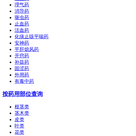
理气药
消导药
驱虫药
止血药
活血药
化痰止咳平喘药
安神药
平肝熄风药
开窍药
补益药
固涩药
外用药
有毒中药
按药用部位查询
根茎类
茎木类
皮类
叶类
花类