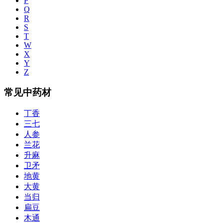
P
Q
R
S
T
W
X
Y
Z
常见中药材
丁香
三七
人参
兰花
升麻
卫矛
地黄
大黄
当归
扁豆
木通