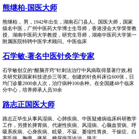
熊继柏-国医大师
熊继柏， 男，1942年出生，湖南石门县人。国医大师，国家
级名中医，广州中医药大学博士生导师，香港浸会大学荣誉教
授、湖南中医药大学教授，研究生导师，湖南中医药大学第一
附属医院特聘中医学术顾问。中医临床
石学敏-著名中医针灸学专家
石学敏创立的“醒脑开窍”针刺法治疗中风病取得显著疗效,相
关研究获国家科技进步三等奖。创建的针灸科床位600张，日
均门诊量2000余人次，治疗病种100余种。在全国建48个临床
分中心，培养师承人员30余
路志正国医大师
路志正毕生从事风湿病、心肺疾病、中医疑难病临床科研教学
工作，另擅长脾胃病、代谢性疾病、风湿病、心脑血管病、呼
吸系疾病、心身疾病、眩晕、不寐、萎缩性胃炎、干燥症、白
塞氏病、胸痹、痛风、糖尿病等诊治。路志