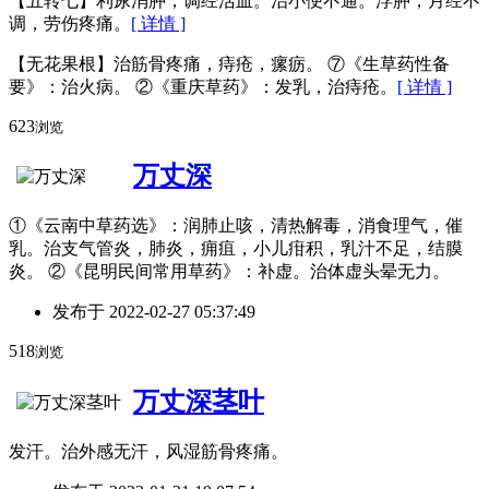
【五转七】利尿消肿，调经活血。治小便不通。浮肿，月经不
调，劳伤疼痛。
[ 详情 ]
【无花果根】治筋骨疼痛，痔疮，瘰疬。 ⑦《生草药性备
要》：治火病。 ②《重庆草药》：发乳，治痔疮。
[ 详情 ]
623
浏览
万丈深
①《云南中草药选》：润肺止咳，清热解毒，消食理气，催
乳。治支气管炎，肺炎，痈疽，小儿疳积，乳汁不足，结膜
炎。 ②《昆明民间常用草药》：补虚。治体虚头晕无力。
发布于
2022-02-27 05:37:49
518
浏览
万丈深茎叶
发汗。治外感无汗，风湿筋骨疼痛。