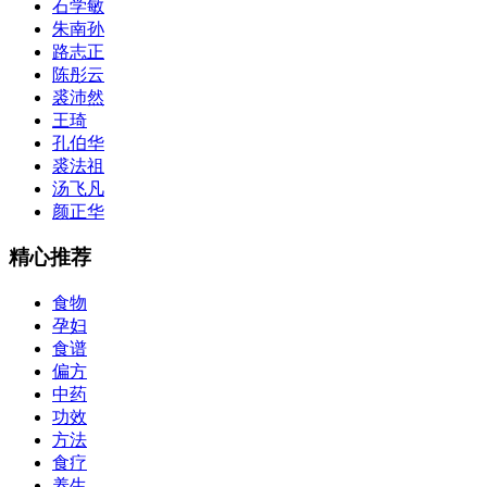
石学敏
朱南孙
路志正
陈彤云
裘沛然
王琦
孔伯华
裘法祖
汤飞凡
颜正华
精心推荐
食物
孕妇
食谱
偏方
中药
功效
方法
食疗
养生