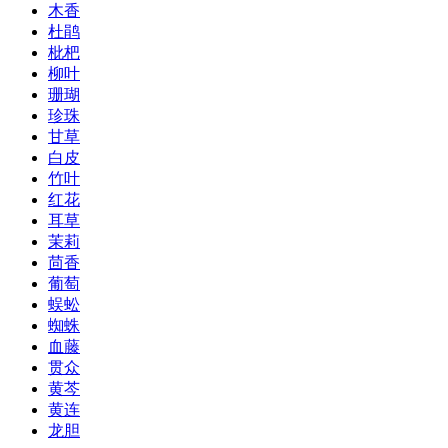
木香
杜鹃
枇杷
柳叶
珊瑚
珍珠
甘草
白皮
竹叶
红花
耳草
茉莉
茴香
葡萄
蜈蚣
蜘蛛
血藤
贯众
黄芩
黄连
龙胆