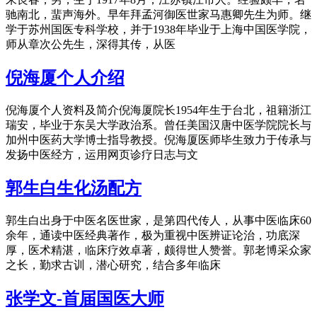
驰南北，蜚声海外。早年拜孟河御医世家马惠卿先生为师。继
学于苏州国医专科学校，并于1938年毕业于上海中国医学院，
师从章次公先生，深得其传，从医
倪海厦个人介绍
倪海厦个人资料及简介倪海厦院长1954年生于台北，祖籍浙江
瑞安，毕业于东吴大学政治系。曾任美国汉唐中医学院院长与
加州中医药大学博士指导教授。倪海厦医师毕生致力于传承与
发扬中医经方，运用网页诊疗日志与文
郭生白生化汤配方
郭生白出身于中医名医世家，是第四代传人，从事中医临床60
余年，通读中医经典著作，极为重视中医辨证论治，功底深
厚，医术精湛，临床疗效卓著，颇得世人赞誉。郭老博采众家
之长，勤求古训，潜心研究，结合多年临床
张学文-首届国医大师