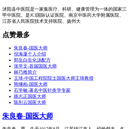
沭阳县中医院是一家集医疗、科研、健康管理为一体的国家三
甲中医院。是JCI国际认证医院、南京中医药大学附属医院、
江苏省人民医院技术支持医院、扬州大
点赞最多
朱良春-国医大师
倪海厦个人介绍
郭生白生化汤配方
张学文-首届国医大师
林巧稚简介
王琦-中国工程院院士国医大师王琦教授
熊继柏-国医大师
石学敏-著名中医针灸学专家
路志正国医大师
陈彤云国医大师
朱良春-国医大师
朱良春，男，生于1917年8月，江苏镇江市人。经验颇丰，名