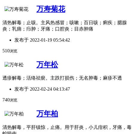
万寿菊花
清热解毒；止咳。主风热感冒；咳嗽；百日咳；痢疾；腮腺
炎；乳痈；疖肿；牙痛；口腔炎；目赤肿痛
发布于
2022-01-19 05:54:42
510
浏览
万年松
透疹解毒；活络祛瘀。主跌打损伤；无名肿毒；麻疹不透
发布于
2022-02-24 04:13:47
740
浏览
万年柏
清热解毒，平肝镇惊，止痛。用于肝炎，小儿疳积，牙痛，毒
蛇咬伤。