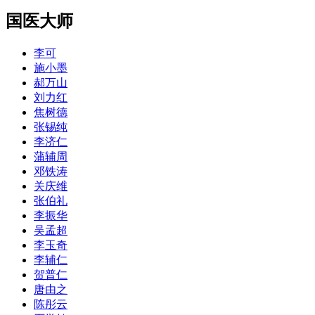
国医大师
李可
施小墨
郝万山
刘力红
焦树德
张锡纯
李济仁
蒲辅周
邓铁涛
关庆维
张伯礼
李振华
吴孟超
李玉奇
李辅仁
贺普仁
唐由之
陈彤云