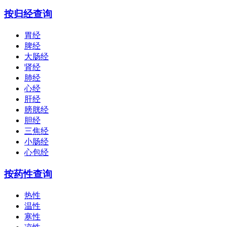
按归经查询
胃经
脾经
大肠经
肾经
肺经
心经
肝经
膀胱经
胆经
三焦经
小肠经
心包经
按药性查询
热性
温性
寒性