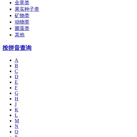
全草类
果实种子类
矿物类
动物类
菌藻类
其他
按拼音查询
A
B
C
D
E
F
G
H
J
K
L
M
N
O