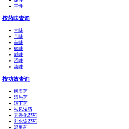
凉性
平性
按药味查询
甘味
苦味
辛味
酸味
咸味
涩味
淡味
按功效查询
解表药
清热药
泻下药
祛风湿药
芳香化湿药
利水渗湿药
温里药