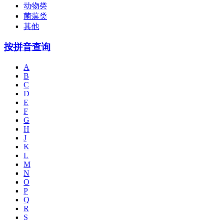
动物类
菌藻类
其他
按拼音查询
A
B
C
D
E
F
G
H
J
K
L
M
N
O
P
Q
R
S