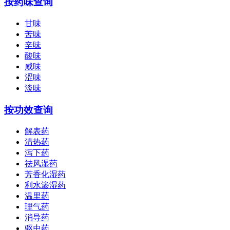
按药味查询
甘味
苦味
辛味
酸味
咸味
涩味
淡味
按功效查询
解表药
清热药
泻下药
祛风湿药
芳香化湿药
利水渗湿药
温里药
理气药
消导药
驱虫药