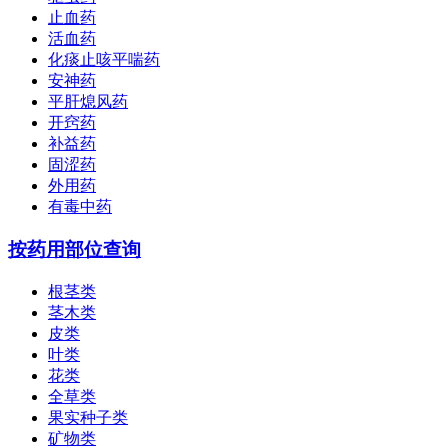
止血药
活血药
化痰止咳平喘药
安神药
平肝熄风药
开窍药
补益药
固涩药
外用药
有毒中药
按药用部位查询
根茎类
茎木类
皮类
叶类
花类
全草类
果实种子类
矿物类