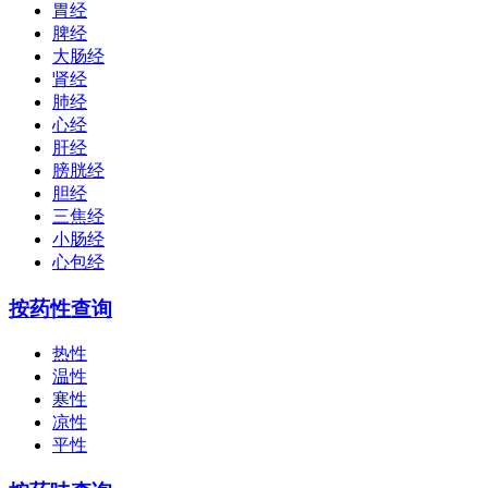
胃经
脾经
大肠经
肾经
肺经
心经
肝经
膀胱经
胆经
三焦经
小肠经
心包经
按药性查询
热性
温性
寒性
凉性
平性