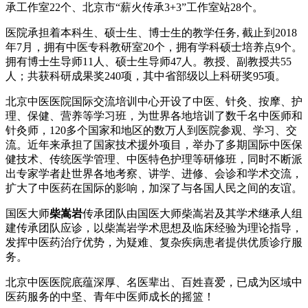
承工作室22个、北京市“薪火传承3+3”工作室站28个。
医院承担着本科生、硕士生、博士生的教学任务, 截止到2018
年7月，拥有中医专科教研室20个，拥有学科硕士培养点9个。
拥有博士生导师11人、硕士生导师47人。教授、副教授共55
人；共获科研成果奖240项，其中省部级以上科研奖95项。
北京中医医院国际交流培训中心开设了中医、针灸、按摩、护
理、保健、营养等学习班，为世界各地培训了数千名中医师和
针灸师，120多个国家和地区的数万人到医院参观、学习、交
流。近年来承担了国家技术援外项目，举办了多期国际中医保
健技术、传统医学管理、中医特色护理等研修班，同时不断派
出专家学者赴世界各地考察、讲学、进修、会诊和学术交流，
扩大了中医药在国际的影响，加深了与各国人民之间的友谊。
国医大师
柴嵩岩
传承团队由国医大师柴嵩岩及其学术继承人组
建传承团队应诊，以柴嵩岩学术思想及临床经验为理论指导，
发挥中医药治疗优势，为疑难、复杂疾病患者提供优质诊疗服
务。
北京中医医院底蕴深厚、名医辈出、百姓喜爱，已成为区域中
医药服务的中坚、青年中医师成长的摇篮！