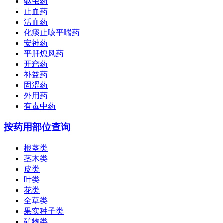
驱虫药
止血药
活血药
化痰止咳平喘药
安神药
平肝熄风药
开窍药
补益药
固涩药
外用药
有毒中药
按药用部位查询
根茎类
茎木类
皮类
叶类
花类
全草类
果实种子类
矿物类