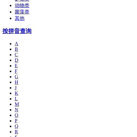
动物类
菌藻类
其他
按拼音查询
A
B
C
D
E
F
G
H
J
K
L
M
N
O
P
Q
R