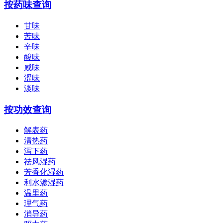
按药味查询
甘味
苦味
辛味
酸味
咸味
涩味
淡味
按功效查询
解表药
清热药
泻下药
祛风湿药
芳香化湿药
利水渗湿药
温里药
理气药
消导药