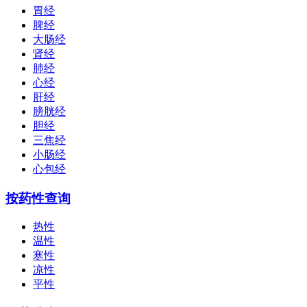
胃经
脾经
大肠经
肾经
肺经
心经
肝经
膀胱经
胆经
三焦经
小肠经
心包经
按药性查询
热性
温性
寒性
凉性
平性