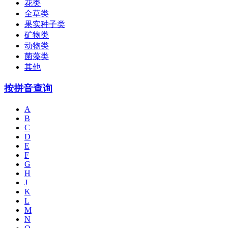
花类
全草类
果实种子类
矿物类
动物类
菌藻类
其他
按拼音查询
A
B
C
D
E
F
G
H
J
K
L
M
N