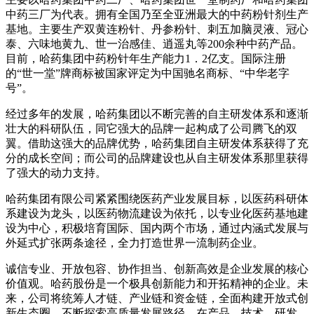
中药三厂为代表。拥有全国乃至全亚洲最大的中药粉针剂生产
基地。主要生产双黄连粉针、丹参粉针、刺五加脑灵液、冠心
泰、六味地黄九、世一治感佳、逍遥丸等200余种中药产品。
目前，哈药集团中药粉针年生产能力1．2亿支。国际注册
的“世一堂”牌商标被国家评定为中国驰名商标、“中华老字
号”。
经过多年的发展，哈药集团以不断完善的自主研发体系和逐渐
壮大的科研队伍，同它强大的品牌一起构成了公司腾飞的双
翼。借助这强大的品牌优势，哈药集团自主研发体系获得了充
分的成长空间；而公司的品牌建设也从自主研发体系那里获得
了强大的动力支持。
哈药集团有限公司紧紧围绕医药产业发展目标，以医药科研体
系建设为龙头，以医药物流建设为依托，以专业化医药基地建
设为中心，积极培育国际、国内两个市场，通过内涵式发展与
外延式扩张两条途径，全力打造世界一流制药企业。
诚信专业、开放包容、协作担当、创新高效是企业发展的核心
价值观。哈药股份是一个极具创新能力和开拓精神的企业。未
来，公司将统筹人才链、产业链和资金链，全面构建开放式创
新生态圈，不断探索高质量发展路径，在产品、技术、研发、