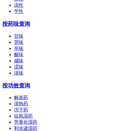
凉性
平性
按药味查询
甘味
苦味
辛味
酸味
咸味
涩味
淡味
按功效查询
解表药
清热药
泻下药
祛风湿药
芳香化湿药
利水渗湿药