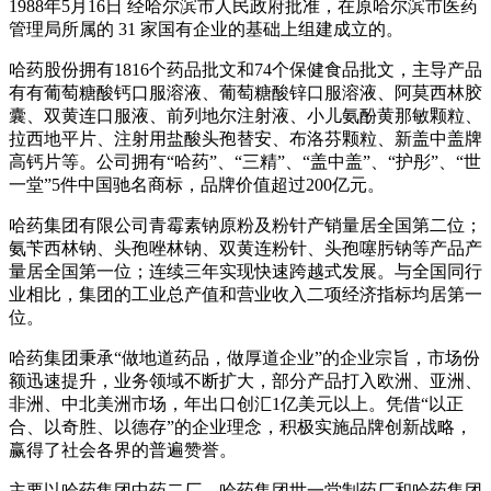
1988年5月16日 经哈尔滨市人民政府批准，在原哈尔滨市医药
管理局所属的 31 家国有企业的基础上组建成立的。
哈药股份拥有1816个药品批文和74个保健食品批文，主导产品
有有葡萄糖酸钙口服溶液、葡萄糖酸锌口服溶液、阿莫西林胶
囊、双黄连口服液、前列地尔注射液、小儿氨酚黄那敏颗粒、
拉西地平片、注射用盐酸头孢替安、布洛芬颗粒、新盖中盖牌
高钙片等。公司拥有“哈药”、“三精”、“盖中盖”、“护彤”、“世
一堂”5件中国驰名商标，品牌价值超过200亿元。
哈药集团有限公司青霉素钠原粉及粉针产销量居全国第二位；
氨苄西林钠、头孢唑林钠、双黄连粉针、头孢噻肟钠等产品产
量居全国第一位；连续三年实现快速跨越式发展。与全国同行
业相比，集团的工业总产值和营业收入二项经济指标均居第一
位。
哈药集团秉承“做地道药品，做厚道企业”的企业宗旨，市场份
额迅速提升，业务领域不断扩大，部分产品打入欧洲、亚洲、
非洲、中北美洲市场，年出口创汇1亿美元以上。凭借“以正
合、以奇胜、以德存”的企业理念，积极实施品牌创新战略，
赢得了社会各界的普遍赞誉。
主要以哈药集团中药二厂、哈药集团世一堂制药厂和哈药集团