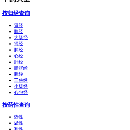
按归经查询
胃经
脾经
大肠经
肾经
肺经
心经
肝经
膀胱经
胆经
三焦经
小肠经
心包经
按药性查询
热性
温性
寒性