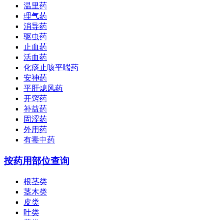
温里药
理气药
消导药
驱虫药
止血药
活血药
化痰止咳平喘药
安神药
平肝熄风药
开窍药
补益药
固涩药
外用药
有毒中药
按药用部位查询
根茎类
茎木类
皮类
叶类