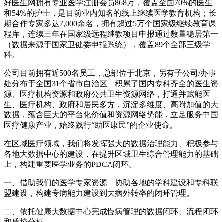
好医生网拥有专业医学注册会员868万，覆盖全国70%的医生
和54%的护士，是目前业内知名的线上继续医学教育机构；长
期合作专家多达7,000余名，拥有超过5万个国家级继续教育课
程库，连续三年在国家级远程继教项目申报通过数量稳居第一
（数据来源于国家卫健委申报系统），覆盖89个全部三级学
科。
公司目前拥有近500名员工，总部位于北京，另有子公司/办事
处分布于全国31个省市自治区，积累了国内专科齐全的医生资
源、医疗机构资源和政府公共卫生资源网络，打通并赋能医
生、医疗机构、政府和居民多方，沉淀多维度、高附加值的大
数据，蕴含巨大的平台化价值和资源网络势能，立足服务中国
医疗健康产业，始终践行“助医康民”的企业使命。
在区域医疗领域，我们将发挥强大的数据治理能力、积极参与
各地大数据中心的建设，在提升区域卫生综合管理能力的基础
上，构建重要医学业务的PDCA闭环。
一、借助我们的医学专家资源，协助各地的学科建设和专科联
盟建设，构建专病能力建设到大病外转率的闭环管理。
二、依托健康大数据中心完成慢病管理的数据闭环、流程闭环
和质控分析。