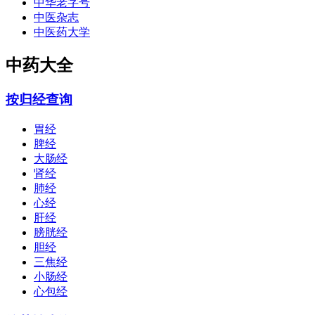
中华老字号
中医杂志
中医药大学
中药大全
按归经查询
胃经
脾经
大肠经
肾经
肺经
心经
肝经
膀胱经
胆经
三焦经
小肠经
心包经