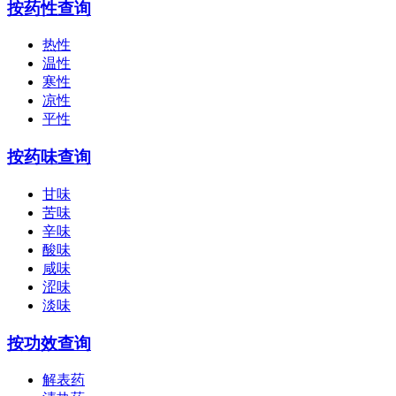
按药性查询
热性
温性
寒性
凉性
平性
按药味查询
甘味
苦味
辛味
酸味
咸味
涩味
淡味
按功效查询
解表药