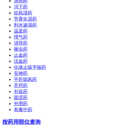
清热药
泻下药
祛风湿药
芳香化湿药
利水渗湿药
温里药
理气药
消导药
驱虫药
止血药
活血药
化痰止咳平喘药
安神药
平肝熄风药
开窍药
补益药
固涩药
外用药
有毒中药
按药用部位查询