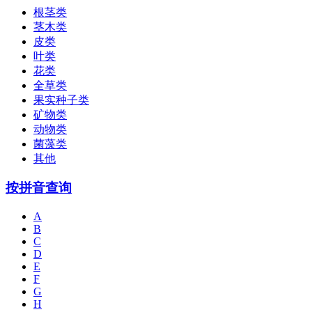
根茎类
茎木类
皮类
叶类
花类
全草类
果实种子类
矿物类
动物类
菌藻类
其他
按拼音查询
A
B
C
D
E
F
G
H