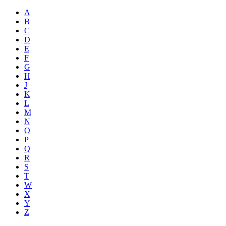
A
B
C
D
E
F
G
H
J
K
L
M
N
O
P
Q
R
S
T
W
X
Y
Z