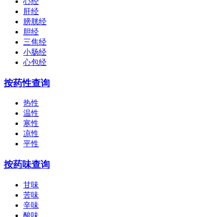
心经
肝经
膀胱经
胆经
三焦经
小肠经
心包经
按药性查询
热性
温性
寒性
凉性
平性
按药味查询
甘味
苦味
辛味
酸味