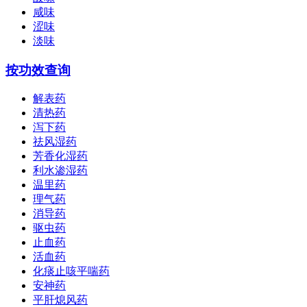
咸味
涩味
淡味
按功效查询
解表药
清热药
泻下药
祛风湿药
芳香化湿药
利水渗湿药
温里药
理气药
消导药
驱虫药
止血药
活血药
化痰止咳平喘药
安神药
平肝熄风药