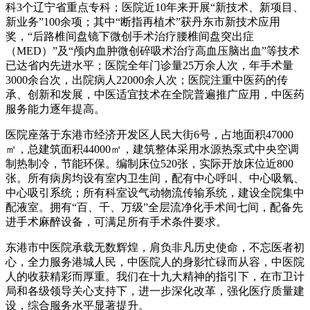
科3个辽宁省重点专科；医院近10年来开展“新技术、新项目、
新业务”100余项；其中“断指再植术”获丹东市新技术应用
奖，“后路椎间盘镜下微创手术治疗腰椎间盘突出症
（MED）”及“颅内血肿微创碎吸术治疗高血压脑出血”等技术
已达省内先进水平；医院全年门诊量25万余人次，年手术量
3000余台次，出院病人22000余人次；医院注重中医药的传
承、创新和发展，中医适宜技术在全院普遍推广应用，中医药
服务能力逐年提高。
医院座落于东港市经济开发区人民大街6号，占地面积47000
㎡，总建筑面积44000㎡，建筑整体采用水源热泵式中央空调
制热制冷，节能环保。编制床位520张，实际开放床位近800
张。所有病房均设有室内卫生间，配有中心呼叫、中心吸氧、
中心吸引系统；所有科室设气动物流传输系统，建设全院集中
配液室。拥有“百、千、万级”全层流净化手术间七间，配备先
进手术麻醉设备，可满足所有手术条件要求。
东港市中医院承载无数辉煌，肩负非凡历史使命，不忘医者初
心，全力服务港城人民，中医院人的身影忙碌而从容，中医院
人的收获精彩而厚重。我们在十九大精神的指引下，在市卫计
局和各级领导关心支持下，进一步深化改革，强化医疗质量建
设，综合服务水平显著提升。