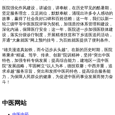
医院强化作风建设，讲诚信，讲奉献，在历史罕见的酷暑期，
坚定服务理念，立足岗位，默默奉献，涌现出许多令人感动的
故事，赢得了社会良好口碑和百姓信赖；这一年，我们以新一
轮三级甲等中医医院评审为契机，加强质控体系管理和建设，
深化内涵，保障医疗安全；这一年，医院进一步加强医联体建
设，落实分级诊疗制度，开展精准扶贫和下乡送医送药活动，
开通“大象就医”网上预约挂号，为百姓就医提供了便利条件。
“雄关漫道真如铁，而今迈步从头越”。在新的历史时期，医院
将秉承“精诚、笃学、传承、创新”院训精神，坚持“突出中医
特色，加强专科专病发展；提高综合能力，建地区一流中医
院”发展战略，牢固树立“以人为本，德技双馨；中西并重，追
求卓越”服务宗旨，突出和发挥中医药特色，提高综合服务能
力，为保障人民群众的健康，为促进中医药事业发展而努力奋
斗！
中医网站
中医中药