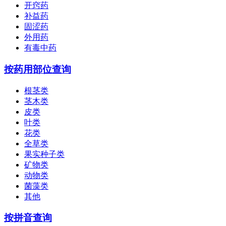
开窍药
补益药
固涩药
外用药
有毒中药
按药用部位查询
根茎类
茎木类
皮类
叶类
花类
全草类
果实种子类
矿物类
动物类
菌藻类
其他
按拼音查询