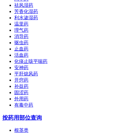
祛风湿药
芳香化湿药
利水渗湿药
温里药
理气药
消导药
驱虫药
止血药
活血药
化痰止咳平喘药
安神药
平肝熄风药
开窍药
补益药
固涩药
外用药
有毒中药
按药用部位查询
根茎类