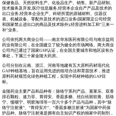
保健食品、天然饮料生产、化妆品生产、销售。新产品研制、
技术服务及开发,医疗信息服务,经营本企业自产产品及技术的
出口业务,经营本企业生产、科研所需的原辅材料、仪器仪
表、机械设备、零配件及技术的进口业务(国家限定公司经营
和国家禁止进出口的商品及技术除外),经营进料加工和"三来一
补"业务。
公司依托两大商业公司——南京华东医药有限公司与南京益同
药业有限公司，在全国建立了较为健全的市场网络。两大商业
公司均已通过了国家GSP认证，在全国主要城市和地区设有办
事处，下属三十家金陵大药房。
公司分别在云南、浙江、河南等地建有五大原料药材现代化
GAP种植基地，旨在运用先进的组培办法和育苗技术，推进
原料药材规范化绿色种植工程，实现中药材种植的GAP目
标。
金陵药业主要产品和品种有：脉络宁系列产品、塞莱乐、双香
排石颗粒、速力菲、胃得安、香菇多糖、丝白袪斑软膏、筋络
宁、慢咽宁、明胶海绵等一百六十多个产品与品种，其中“脉
络宁注射液”、“胃得安片”、“香菇多糖注射液”为国家中药保
护品种。脉络宁注射液是拥有自主知识产权的独家中药制剂，