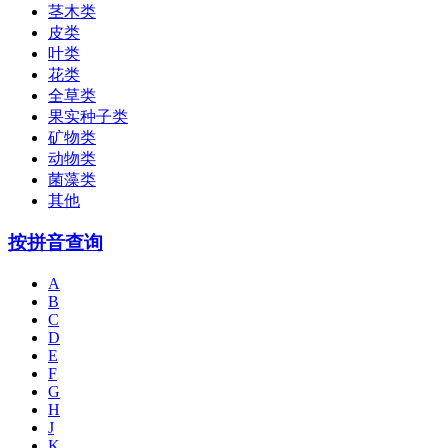
茎木类
皮类
叶类
花类
全草类
果实种子类
矿物类
动物类
菌藻类
其他
按拼音查询
A
B
C
D
E
F
G
H
J
K