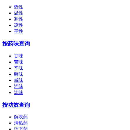
热性
温性
寒性
凉性
平性
按药味查询
甘味
苦味
辛味
酸味
咸味
涩味
淡味
按功效查询
解表药
清热药
泻下药