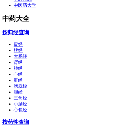
中医药大学
中药大全
按归经查询
胃经
脾经
大肠经
肾经
肺经
心经
肝经
膀胱经
胆经
三焦经
小肠经
心包经
按药性查询