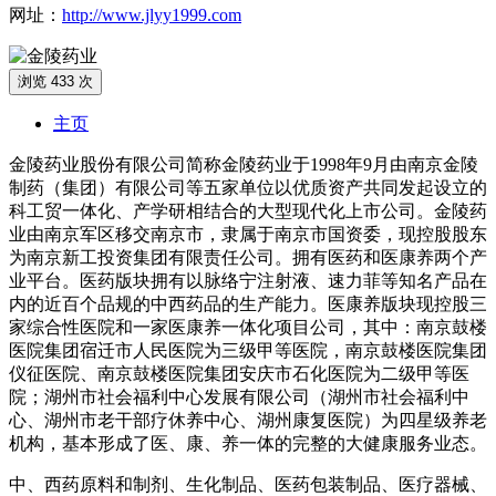
网址：
http://www.jlyy1999.com
浏览 433 次
主页
金陵药业股份有限公司简称金陵药业于1998年9月由南京金陵
制药（集团）有限公司等五家单位以优质资产共同发起设立的
科工贸一体化、产学研相结合的大型现代化上市公司。金陵药
业由南京军区移交南京市，隶属于南京市国资委，现控股股东
为南京新工投资集团有限责任公司。拥有医药和医康养两个产
业平台。医药版块拥有以脉络宁注射液、速力菲等知名产品在
内的近百个品规的中西药品的生产能力。医康养版块现控股三
家综合性医院和一家医康养一体化项目公司，其中：南京鼓楼
医院集团宿迁市人民医院为三级甲等医院，南京鼓楼医院集团
仪征医院、南京鼓楼医院集团安庆市石化医院为二级甲等医
院；湖州市社会福利中心发展有限公司（湖州市社会福利中
心、湖州市老干部疗休养中心、湖州康复医院）为四星级养老
机构，基本形成了医、康、养一体的完整的大健康服务业态。
中、西药原料和制剂、生化制品、医药包装制品、医疗器械、