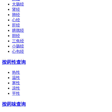
大肠经
肾经
肺经
心经
肝经
膀胱经
胆经
三焦经
小肠经
心包经
按药性查询
热性
温性
寒性
凉性
平性
按药味查询