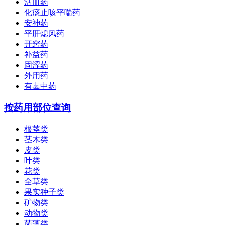
活血药
化痰止咳平喘药
安神药
平肝熄风药
开窍药
补益药
固涩药
外用药
有毒中药
按药用部位查询
根茎类
茎木类
皮类
叶类
花类
全草类
果实种子类
矿物类
动物类
菌藻类