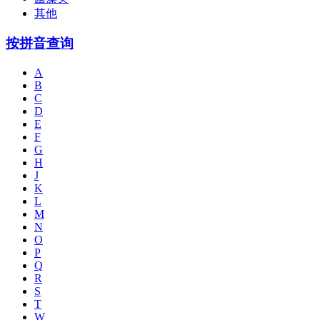
其他
按拼音查询
A
B
C
D
E
F
G
H
J
K
L
M
N
O
P
Q
R
S
T
W