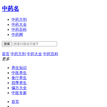
中药名
中药方剂
中药大全
中药百科
中药网
搜索
首页
中药方剂
中药大全
中药百科
更多
养生知识
中医养生
食疗养生
四季养生
偏方大全
中医专家
首页