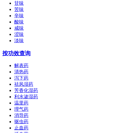
甘味
苦味
辛味
酸味
咸味
涩味
淡味
按功效查询
解表药
清热药
泻下药
祛风湿药
芳香化湿药
利水渗湿药
温里药
理气药
消导药
驱虫药
止血药