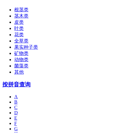
根茎类
茎木类
皮类
叶类
花类
全草类
果实种子类
矿物类
动物类
菌藻类
其他
按拼音查询
A
B
C
D
E
F
G