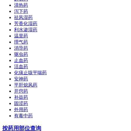
清热药
泻下药
祛风湿药
芳香化湿药
利水渗湿药
温里药
理气药
消导药
驱虫药
止血药
活血药
化痰止咳平喘药
安神药
平肝熄风药
开窍药
补益药
固涩药
外用药
有毒中药
按药用部位查询