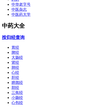
中华老字号
中医杂志
中医药大学
中药大全
按归经查询
胃经
脾经
大肠经
肾经
肺经
心经
肝经
膀胱经
胆经
三焦经
小肠经
心包经