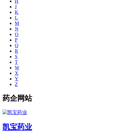
H
J
K
L
M
N
O
P
Q
R
S
T
W
X
Y
Z
药企网站
凯宝药业