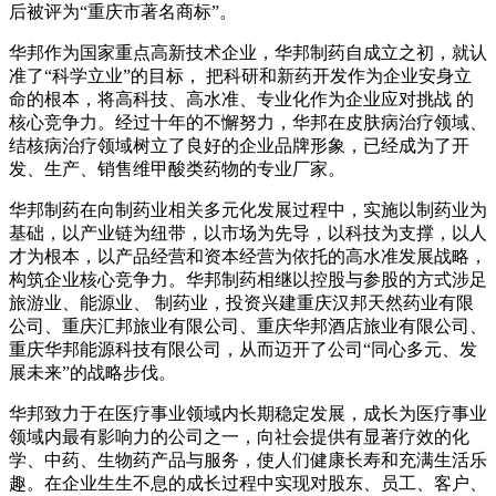
后被评为“重庆市著名商标”。
华邦作为国家重点高新技术企业，华邦制药自成立之初，就认
准了“科学立业”的目标， 把科研和新药开发作为企业安身立
命的根本，将高科技、高水准、专业化作为企业应对挑战 的
核心竞争力。经过十年的不懈努力，华邦在皮肤病治疗领域、
结核病治疗领域树立了良好的企业品牌形象，已经成为了开
发、生产、销售维甲酸类药物的专业厂家。
华邦制药在向制药业相关多元化发展过程中，实施以制药业为
基础，以产业链为纽带，以市场为先导，以科技为支撑，以人
才为根本，以产品经营和资本经营为依托的高水准发展战略，
构筑企业核心竞争力。华邦制药相继以控股与参股的方式涉足
旅游业、能源业、 制药业，投资兴建重庆汉邦天然药业有限
公司、重庆汇邦旅业有限公司、重庆华邦酒店旅业有限公司、
重庆华邦能源科技有限公司，从而迈开了公司“同心多元、发
展未来”的战略步伐。
华邦致力于在医疗事业领域内长期稳定发展，成长为医疗事业
领域内最有影响力的公司之一，向社会提供有显著疗效的化
学、中药、生物药产品与服务，使人们健康长寿和充满生活乐
趣。在企业生生不息的成长过程中实现对股东、员工、客户、