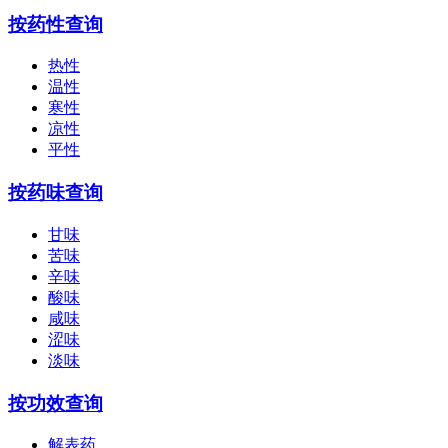
按药性查询
热性
温性
寒性
凉性
平性
按药味查询
甘味
苦味
辛味
酸味
咸味
涩味
淡味
按功效查询
解表药