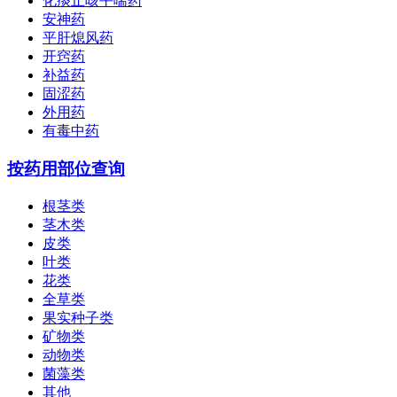
化痰止咳平喘药
安神药
平肝熄风药
开窍药
补益药
固涩药
外用药
有毒中药
按药用部位查询
根茎类
茎木类
皮类
叶类
花类
全草类
果实种子类
矿物类
动物类
菌藻类
其他