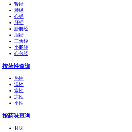
肾经
肺经
心经
肝经
膀胱经
胆经
三焦经
小肠经
心包经
按药性查询
热性
温性
寒性
凉性
平性
按药味查询
甘味