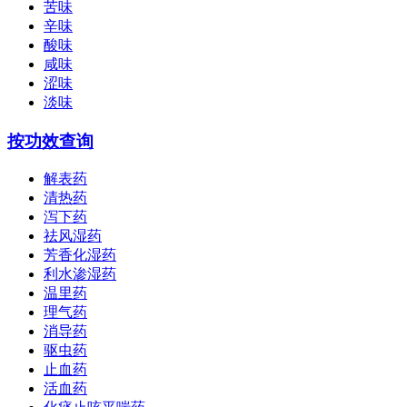
苦味
辛味
酸味
咸味
涩味
淡味
按功效查询
解表药
清热药
泻下药
祛风湿药
芳香化湿药
利水渗湿药
温里药
理气药
消导药
驱虫药
止血药
活血药