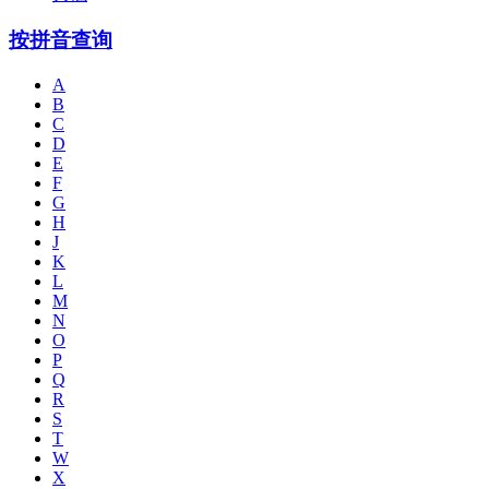
按拼音查询
A
B
C
D
E
F
G
H
J
K
L
M
N
O
P
Q
R
S
T
W
X