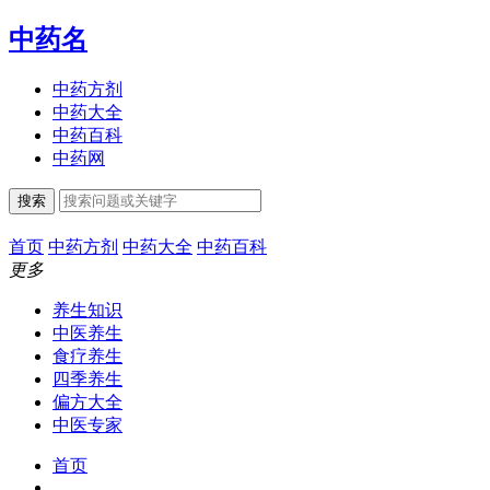
中药名
中药方剂
中药大全
中药百科
中药网
搜索
首页
中药方剂
中药大全
中药百科
更多
养生知识
中医养生
食疗养生
四季养生
偏方大全
中医专家
首页