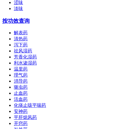
涩味
淡味
按功效查询
解表药
清热药
泻下药
祛风湿药
芳香化湿药
利水渗湿药
温里药
理气药
消导药
驱虫药
止血药
活血药
化痰止咳平喘药
安神药
平肝熄风药
开窍药