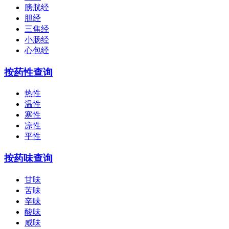
膀胱经
胆经
三焦经
小肠经
心包经
按药性查询
热性
温性
寒性
凉性
平性
按药味查询
甘味
苦味
辛味
酸味
咸味