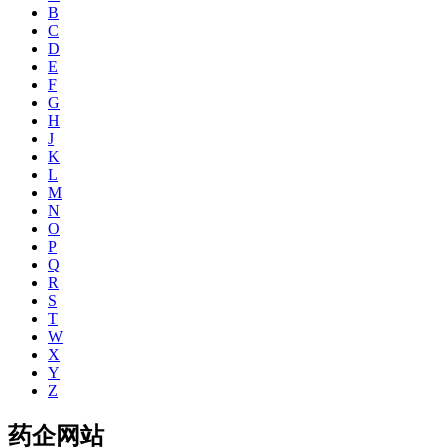
B
C
D
E
F
G
H
J
K
L
M
N
O
P
Q
R
S
T
W
X
Y
Z
药企网站