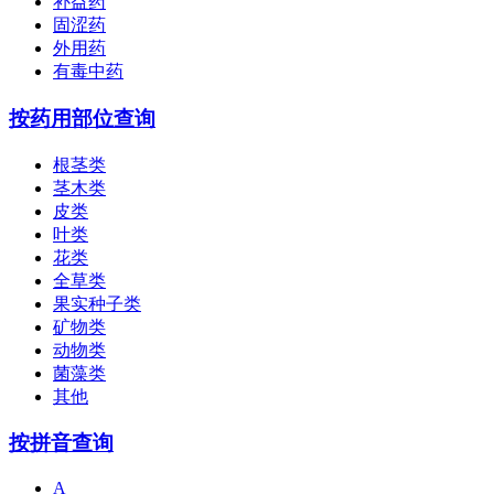
补益药
固涩药
外用药
有毒中药
按药用部位查询
根茎类
茎木类
皮类
叶类
花类
全草类
果实种子类
矿物类
动物类
菌藻类
其他
按拼音查询
A