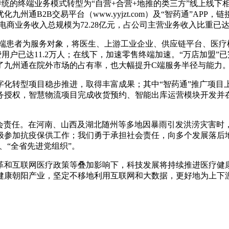
传统的终端业务模式转型为“自营+合营+地推的类三方”线上线下
通B2B交易平台（www.yyjzt.com）及“智药通”AP
电商业务收入总规模为72.28亿元，占公司主营业务收入比重已达10
C端患者为服务对象，将医生、上游工业企业、供应链平台、医
户已达11.2万人；在线下，加速零售终端加速。“万店加盟”已完
仅提升了九州通在院外市场的占有率，也大幅提升C端服务半径与能力
个数字化转型项目稳步推进，取得丰富成果；其中“智药通”推广项
务授权，智慧物流项目完成收货预约、智能出库运营模块开发并
社会责任。在河南、山西及湖北随州等多地因暴雨引发洪涝灾害时
参加抗疫保供工作；我们勇于承担社会责任，向多个发展落后地区
、“全省先进党组织”。
革和互联网医疗政策等叠加影响下，科技发展将持续推进医疗健
健康朝阳产业，坚定不移地利用互联网和大数据，更好地为上下