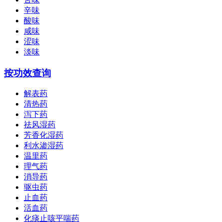
辛味
酸味
咸味
涩味
淡味
按功效查询
解表药
清热药
泻下药
祛风湿药
芳香化湿药
利水渗湿药
温里药
理气药
消导药
驱虫药
止血药
活血药
化痰止咳平喘药