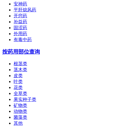
安神药
平肝熄风药
开窍药
补益药
固涩药
外用药
有毒中药
按药用部位查询
根茎类
茎木类
皮类
叶类
花类
全草类
果实种子类
矿物类
动物类
菌藻类
其他