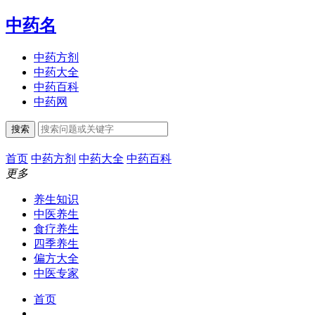
中药名
中药方剂
中药大全
中药百科
中药网
搜索
首页
中药方剂
中药大全
中药百科
更多
养生知识
中医养生
食疗养生
四季养生
偏方大全
中医专家
首页