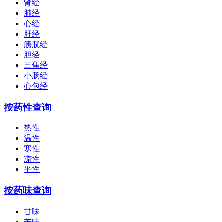
肾经
肺经
心经
肝经
膀胱经
胆经
三焦经
小肠经
心包经
按药性查询
热性
温性
寒性
凉性
平性
按药味查询
甘味
苦味