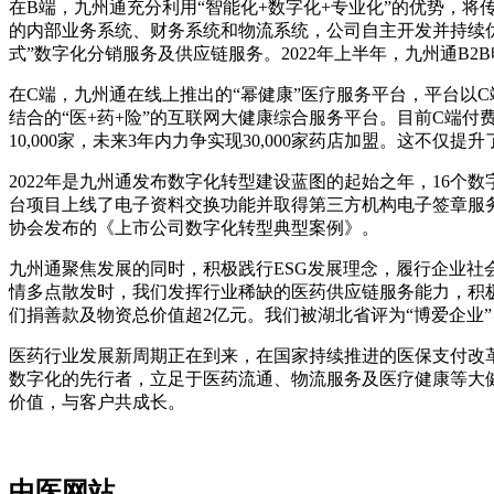
在B端，九州通充分利用“智能化+数字化+专业化”的优势，将
的内部业务系统、财务系统和物流系统，公司自主开发并持续优化九州
式”数字化分销服务及供应链服务。2022年上半年，九州通B2B
在C端，九州通在线上推出的“幂健康”医疗服务平台，平台以
结合的“医+药+险”的互联网大健康综合服务平台。目前C端付费用
10,000家，未来3年内力争实现30,000家药店加盟。这不
2022年是九州通发布数字化转型建设蓝图的起始之年，16
台项目上线了电子资料交换功能并取得第三方机构电子签章服
协会发布的《上市公司数字化转型典型案例》。
九州通聚焦发展的同时，积极践行ESG发展理念，履行企业
情多点散发时，我们发挥行业稀缺的医药供应链服务能力，积极
们捐善款及物资总价值超2亿元。我们被湖北省评为“博爱企业”
医药行业发展新周期正在到来，在国家持续推进的医保支付改
数字化的先行者，立足于医药流通、物流服务及医疗健康等大
价值，与客户共成长。
中医网站