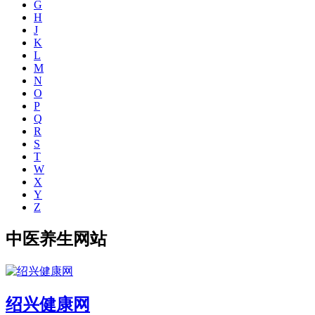
G
H
J
K
L
M
N
O
P
Q
R
S
T
W
X
Y
Z
中医养生网站
绍兴健康网