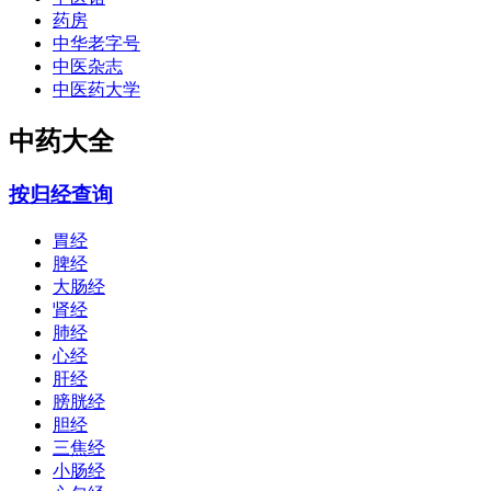
药房
中华老字号
中医杂志
中医药大学
中药大全
按归经查询
胃经
脾经
大肠经
肾经
肺经
心经
肝经
膀胱经
胆经
三焦经
小肠经