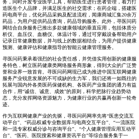
务，同时开发专业医学工具，帮助医生进行患者管理，着力打
造医生个人品牌，并满足医生的社交需求；在药企端，搭建医
药电商平台，优化药品采购及配送流程，闻康商城汇集20余万
药品，为用户提供药品查询，药品导购服务。此外，寻医问药
网结合自身服务已推出多款健康领域的垂直应用，包括体质分
析仪、血压仪、血糖仪、体温计等，通过可穿戴设备帮助用户
记录日常健康数据，并与线上的数据相结合，为用户提供健康
预测、健康评估和健康指导的智能云健康管理服务。
寻医问药秉承着强烈的社会责任感，并凭借实用创新的健康服
务特色，树立医药健康类网络服务商形象，得到大众的广泛赞
誉和业界一致首肯。寻医问药网现已成为推进中国互联网健康
服务产业锐意发展的不可或缺的生力军，我们还将一如既往的
拓展与国内外各类医药保健机构、各医药产业集团的通力有益
合作，用“诚信、诚意、成效”的原则，科学把脉行业趋势动
态，充分发挥网络资源魅力，为健康行业的共赢再创新一轮奇
迹。
作为互联网健康产业的先驱，寻医问药网率先将“医患交流互
动平台”、“药品权威专业数据库与电商交互平台”、“一流医院
和一流专家权威分诊与咨询平台”、“个人健康管理应用互动平
台”、“医药、医院搜索和健康资讯平台”等综合服务集于一