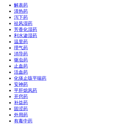
解表药
清热药
泻下药
祛风湿药
芳香化湿药
利水渗湿药
温里药
理气药
消导药
驱虫药
止血药
活血药
化痰止咳平喘药
安神药
平肝熄风药
开窍药
补益药
固涩药
外用药
有毒中药