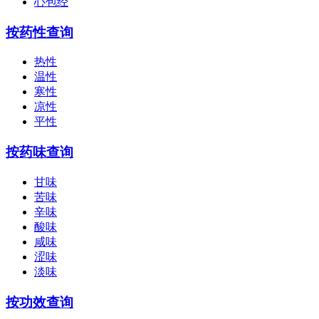
心包经
按药性查询
热性
温性
寒性
凉性
平性
按药味查询
甘味
苦味
辛味
酸味
咸味
涩味
淡味
按功效查询