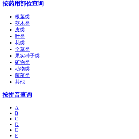
按药用部位查询
根茎类
茎木类
皮类
叶类
花类
全草类
果实种子类
矿物类
动物类
菌藻类
其他
按拼音查询
A
B
C
D
E
F