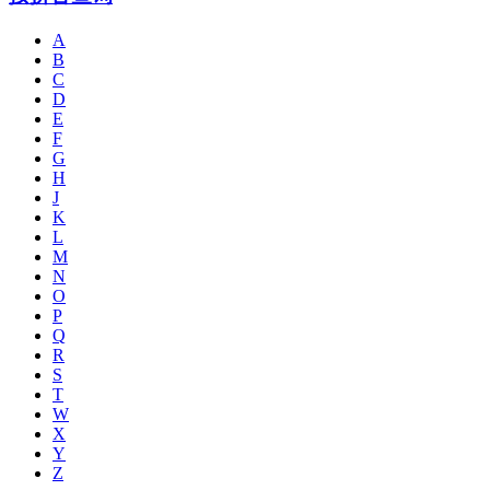
A
B
C
D
E
F
G
H
J
K
L
M
N
O
P
Q
R
S
T
W
X
Y
Z