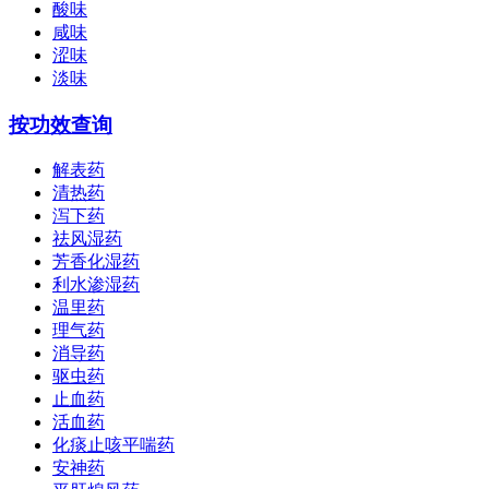
酸味
咸味
涩味
淡味
按功效查询
解表药
清热药
泻下药
祛风湿药
芳香化湿药
利水渗湿药
温里药
理气药
消导药
驱虫药
止血药
活血药
化痰止咳平喘药
安神药