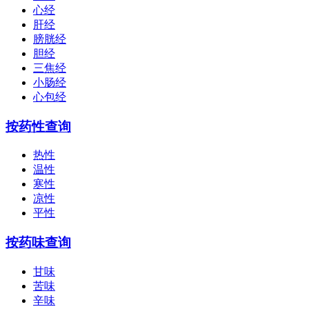
心经
肝经
膀胱经
胆经
三焦经
小肠经
心包经
按药性查询
热性
温性
寒性
凉性
平性
按药味查询
甘味
苦味
辛味