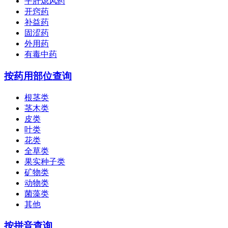
平肝熄风药
开窍药
补益药
固涩药
外用药
有毒中药
按药用部位查询
根茎类
茎木类
皮类
叶类
花类
全草类
果实种子类
矿物类
动物类
菌藻类
其他
按拼音查询