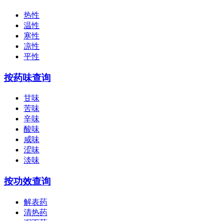
热性
温性
寒性
凉性
平性
按药味查询
甘味
苦味
辛味
酸味
咸味
涩味
淡味
按功效查询
解表药
清热药