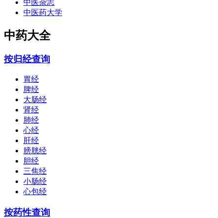
中医杂志
中医药大学
中药大全
按归经查询
胃经
脾经
大肠经
肾经
肺经
心经
肝经
膀胱经
胆经
三焦经
小肠经
心包经
按药性查询