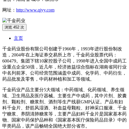
网址：
http://www.qjyy.com
浏览 452 次
主页
千金药业股份有限公司创建于1966年，1993年进行股份制改
造，2004年在上海证券交易所上市，千金药业股票代码：
600479。集团下辖10家控股子公司，1998年进入全国中成药工
业重点企业50强，近几年，经济效益综合指标在湖南省同行业
中名列前茅。公司经营范围涵盖中成药、化学药、中药衍生，
药品批发及零售，中药材种植和加工等领域。
千金药业产品主要分5大领域：中药领域、化药领域、养生领
域、卫生用品及医疗器械。主要生产中成药，其中片剂、胶囊
剂、颗粒剂、糖浆剂、酒剂等生产线获GMP认证。产品有妇
科千金片、舒筋风湿酒、补血益母颗粒、好神采口服液、千金
宁糖浆、养阴清肺糖浆等，主要产品妇科千金片是国家基本药
物、国家中药保护品种和《国家基本医疗保险药品目录》中的
甲类药品，该产品畅销全国绝大部分省市。