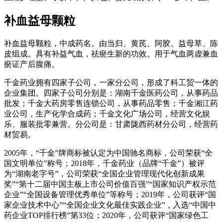
补血益母颗粒
补血益母颗粒，中成药名。由当归、黄芪、阿胶、益母草、陈
皮组成。具有补益气血，祛瘀生新的功效。用于气血两虚兼血
瘀证产后腹痛。
千金药业拥有四家子公司，一家分公司，形成了科工贸一体的
企业集团。四家子公司分别是：湖南千金医药公司，从事药品
批发；千金大药房零售连锁公司，从事药品零售；千金湘江药
业公司，生产化学合成药；千金文化广场公司，经营文化娱
乐、服装批零兼营。分公司是：甘肃陇西药材分公司，经营药
材贸易。
2005年，“千金”牌商标被认定为中国驰名商标，公司荣获“全
国文明单位”称号；2018年，千金药业（品牌“千金”）被评
为“湖南老字号”，公司荣获“全国企业管理现代化创新成果
奖”“第十二届中国主板上市公司价值百强”“国家知识产权示范
企业”“全国设备管理优秀单位”等称号；2019年，公司获评“国
家企业技术中心”“全国企业文化最佳实践企业”，入选“中国中
药企业TOP排行榜”第33位；2020年，公司获评“国家绿色工