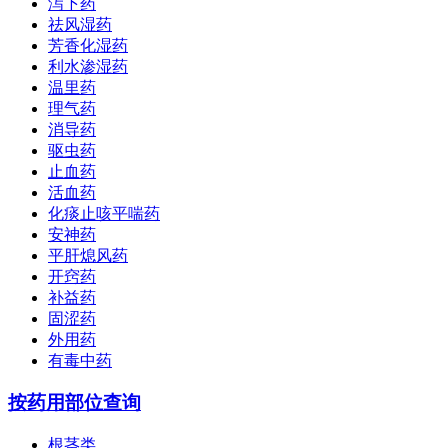
泻下药
祛风湿药
芳香化湿药
利水渗湿药
温里药
理气药
消导药
驱虫药
止血药
活血药
化痰止咳平喘药
安神药
平肝熄风药
开窍药
补益药
固涩药
外用药
有毒中药
按药用部位查询
根茎类