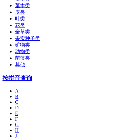
茎木类
皮类
叶类
花类
全草类
果实种子类
矿物类
动物类
菌藻类
其他
按拼音查询
A
B
C
D
E
F
G
H
J