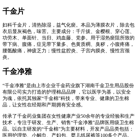
千金片
妇科千金片，清热除湿，益气化瘀。本品为薄膜衣片，除去包
衣后显灰褐色，味苦。主要成分：千斤拔、金樱根、穿心莲、
功劳木、单面针、当归、鸡血藤、党参。用于湿热瘀阻所致的
带下病、腹痛，症见带下量多、色黄质稠、臭秽，小腹疼痛，
腰骶酸痛，神疲乏力；慢性盆腔炎、子宫内膜炎、慢性宫颈
炎。
千金净雅
“千金净雅”是由上市企业千金药业旗下湖南千金卫生用品股份
有限公司实力打造的护理棉品品牌 ，它以医学为基，以安全
为魂，依托其独家“千金棉”科技，带来专业、健康的卫生棉
品，让女性在经期和产期拥有安全感。
传承了千金药业集团在女性健康产业50余年的专业经验和生产
技术，专注于研发、生产、销售“千金净雅”品牌医用级卫生棉
品。以自主研发的“千金棉”为主要材料，开发产品品类包括：
医用护理垫、小解巾、产妇包、婴儿纸尿裤等100多个产品。