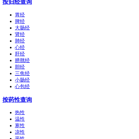
按归经查询
胃经
脾经
大肠经
肾经
肺经
心经
肝经
膀胱经
胆经
三焦经
小肠经
心包经
按药性查询
热性
温性
寒性
凉性
平性