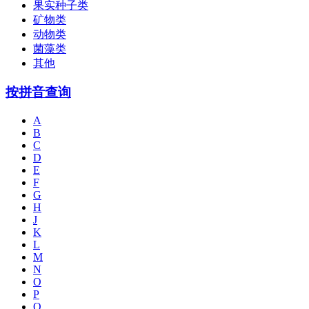
果实种子类
矿物类
动物类
菌藻类
其他
按拼音查询
A
B
C
D
E
F
G
H
J
K
L
M
N
O
P
Q