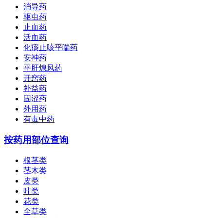
消导药
驱虫药
止血药
活血药
化痰止咳平喘药
安神药
平肝熄风药
开窍药
补益药
固涩药
外用药
有毒中药
按药用部位查询
根茎类
茎木类
皮类
叶类
花类
全草类