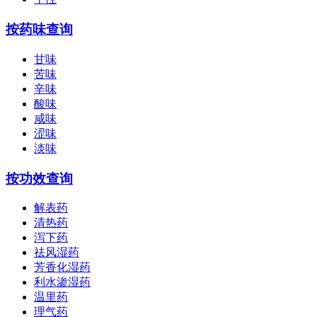
按药味查询
甘味
苦味
辛味
酸味
咸味
涩味
淡味
按功效查询
解表药
清热药
泻下药
祛风湿药
芳香化湿药
利水渗湿药
温里药
理气药