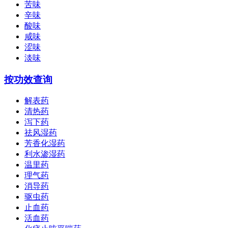
苦味
辛味
酸味
咸味
涩味
淡味
按功效查询
解表药
清热药
泻下药
祛风湿药
芳香化湿药
利水渗湿药
温里药
理气药
消导药
驱虫药
止血药
活血药