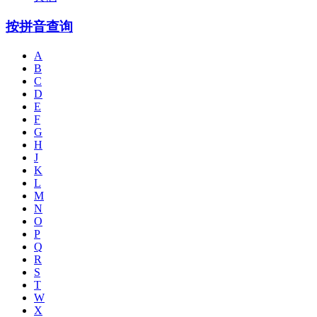
按拼音查询
A
B
C
D
E
F
G
H
J
K
L
M
N
O
P
Q
R
S
T
W
X