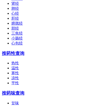
肾经
肺经
心经
肝经
膀胱经
胆经
三焦经
小肠经
心包经
按药性查询
热性
温性
寒性
凉性
平性
按药味查询
甘味