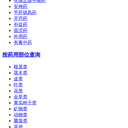
化痰止咳平喘药
安神药
平肝熄风药
开窍药
补益药
固涩药
外用药
有毒中药
按药用部位查询
根茎类
茎木类
皮类
叶类
花类
全草类
果实种子类
矿物类
动物类
菌藻类
其他