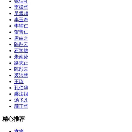
张伯礼
李振华
吴孟超
李玉奇
李辅仁
贺普仁
唐由之
陈彤云
石学敏
朱南孙
路志正
陈彤云
裘沛然
王琦
孔伯华
裘法祖
汤飞凡
颜正华
精心推荐
食物