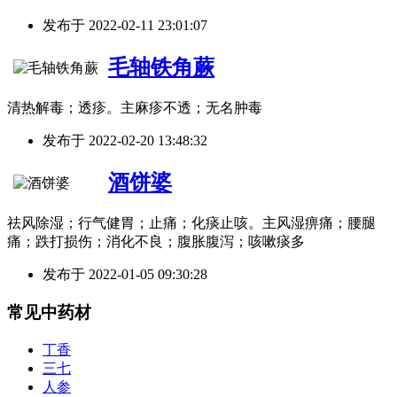
发布于
2022-02-11 23:01:07
毛轴铁角蕨
清热解毒；透疹。主麻疹不透；无名肿毒
发布于
2022-02-20 13:48:32
酒饼婆
祛风除湿；行气健胃；止痛；化痰止咳。主风湿痹痛；腰腿
痛；跌打损伤；消化不良；腹胀腹泻；咳嗽痰多
发布于
2022-01-05 09:30:28
常见中药材
丁香
三七
人参