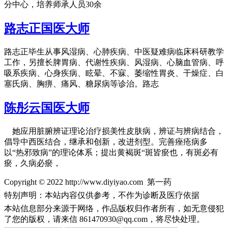
分中心，培养师承人员30余
路志正国医大师
路志正毕生从事风湿病、心肺疾病、中医疑难病临床科研教学
工作，另擅长脾胃病、代谢性疾病、风湿病、心脑血管病、呼
吸系疾病、心身疾病、眩晕、不寐、萎缩性胃炎、干燥症、白
塞氏病、胸痹、痛风、糖尿病等诊治。路志
陈彤云国医大师
她应用脏腑辨证理论治疗损美性皮肤病，辨证与辨病结合，
倡导中西医结合，继承和创新，改进剂型。完善痤疮病多
以“热邪致病”的理论体系；提出黄褐斑“斑皆瘀也，有斑必有
瘀，久病必瘀，
Copyright © 2022 http://www.diyiyao.com 第一药
特别声明：本站内容仅供参考，不作为诊断及医疗依据
本站信息部分来源于网络，作品版权归作者所有，如无意侵犯
了您的版权，请来信
861470930@qq.com，将尽快处理。