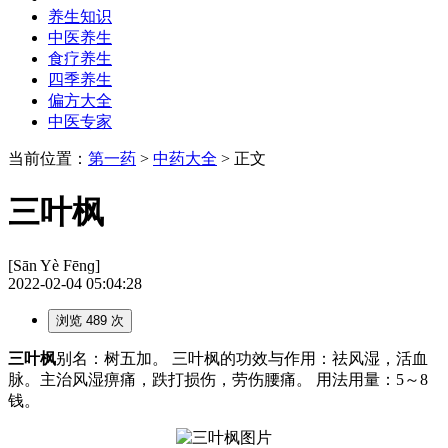
养生知识
中医养生
食疗养生
四季养生
偏方大全
中医专家
当前位置：
第一药
>
中药大全
> 正文
三叶枫
[Sān Yè Fēnɡ]
2022-02-04 05:04:28
浏览 489 次
三叶枫
别名：树五加。 三叶枫的功效与作用：祛风湿，活血
脉。主治风湿痹痛，跌打损伤，劳伤腰痛。 用法用量：5～8
钱。