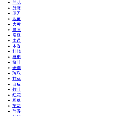
兰花
升麻
卫矛
地黄
大黄
当归
扁豆
木通
木香
杜鹃
枇杷
柳叶
珊瑚
珍珠
甘草
白皮
竹叶
红花
耳草
茉莉
茴香