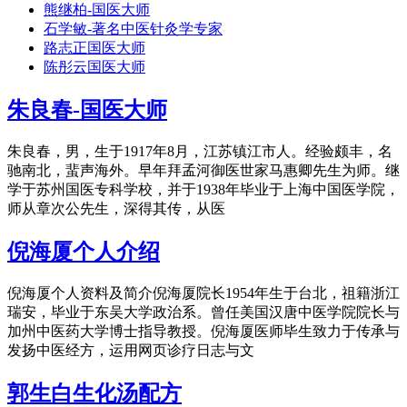
熊继柏-国医大师
石学敏-著名中医针灸学专家
路志正国医大师
陈彤云国医大师
朱良春-国医大师
朱良春，男，生于1917年8月，江苏镇江市人。经验颇丰，名
驰南北，蜚声海外。早年拜孟河御医世家马惠卿先生为师。继
学于苏州国医专科学校，并于1938年毕业于上海中国医学院，
师从章次公先生，深得其传，从医
倪海厦个人介绍
倪海厦个人资料及简介倪海厦院长1954年生于台北，祖籍浙江
瑞安，毕业于东吴大学政治系。曾任美国汉唐中医学院院长与
加州中医药大学博士指导教授。倪海厦医师毕生致力于传承与
发扬中医经方，运用网页诊疗日志与文
郭生白生化汤配方