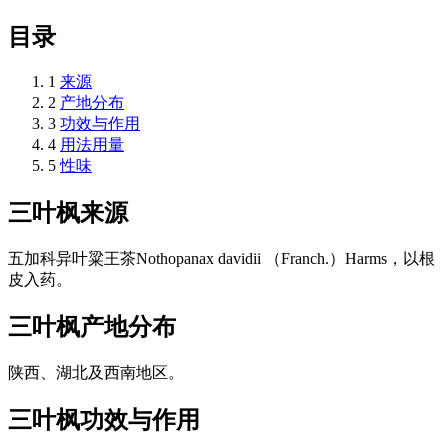
目录
1
来源
2
产地分布
3
功效与作用
4
用法用量
5
性味
三叶枫
来源
五加科异叶粱王茶Nothopanax davidii （Franch.）Harms，以根
皮入药。
三叶枫
产地分布
陕西、湖北及西南地区。
三叶枫
功效与作用