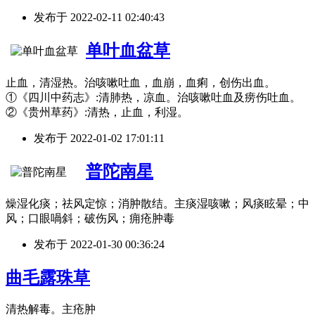
发布于
2022-02-11 02:40:43
单叶血盆草
止血，清湿热。治咳嗽吐血，血崩，血痢，创伤出血。
①《四川中药志》:清肺热，凉血。治咳嗽吐血及痨伤吐血。
②《贵州草药》:清热，止血，利湿。
发布于
2022-01-02 17:01:11
普陀南星
燥湿化痰；祛风定惊；消肿散结。主痰湿咳嗽；风痰眩晕；中
风；口眼喎斜；破伤风；痈疮肿毒
发布于
2022-01-30 00:36:24
曲毛露珠草
清热解毒。主疮肿