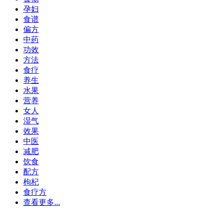
孕妇
食谱
偏方
中药
功效
方法
食疗
养生
水果
营养
女人
湿气
效果
中医
减肥
饮食
配方
枸杞
食疗方
查看更多...