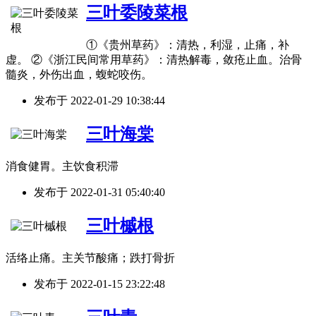
三叶委陵菜根
①《贵州草药》：清热，利湿，止痛，补
虚。 ②《浙江民间常用草药》：清热解毒，敛疮止血。治骨
髓炎，外伤出血，蝮蛇咬伤。
发布于
2022-01-29 10:38:44
三叶海棠
消食健胃。主饮食积滞
发布于
2022-01-31 05:40:40
三叶槭根
活络止痛。主关节酸痛；跌打骨折
发布于
2022-01-15 23:22:48