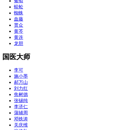
葡萄
蜈蚣
蜘蛛
血藤
贯众
黄芩
黄连
龙胆
国医大师
李可
施小墨
郝万山
刘力红
焦树德
张锡纯
李济仁
蒲辅周
邓铁涛
关庆维