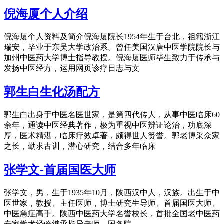
倪海厦个人介绍
倪海厦个人资料及简介倪海厦院长1954年生于台北，祖籍浙江
瑞安，毕业于东吴大学政治系。曾任美国汉唐中医学院院长与
加州中医药大学博士指导教授。倪海厦医师毕生致力于传承与
发扬中医经方，运用网页诊疗日志与文
郭生白生化汤配方
郭生白出身于中医名医世家，是第四代传人，从事中医临床60
余年，通读中医经典著作，极为重视中医辨证论治，功底深
厚，医术精湛，临床疗效卓著，颇得世人赞誉。郭老博采众家
之长，勤求古训，潜心研究，结合多年临床
张学文-首届国医大师
张学文，男，生于1935年10月，陕西汉中人，汉族。出生于中
医世家，教授、主任医师，博士研究生导师、首届国医大师、
中医急症高手。陕西中医药大学名誉校长，首批全国老中医药