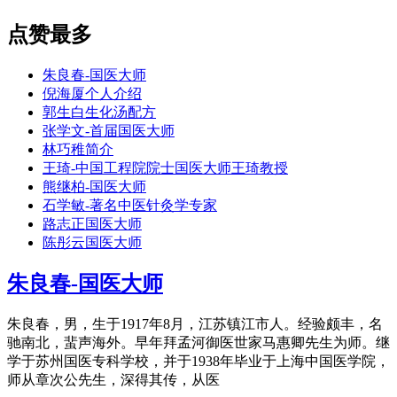
点赞最多
朱良春-国医大师
倪海厦个人介绍
郭生白生化汤配方
张学文-首届国医大师
林巧稚简介
王琦-中国工程院院士国医大师王琦教授
熊继柏-国医大师
石学敏-著名中医针灸学专家
路志正国医大师
陈彤云国医大师
朱良春-国医大师
朱良春，男，生于1917年8月，江苏镇江市人。经验颇丰，名
驰南北，蜚声海外。早年拜孟河御医世家马惠卿先生为师。继
学于苏州国医专科学校，并于1938年毕业于上海中国医学院，
师从章次公先生，深得其传，从医