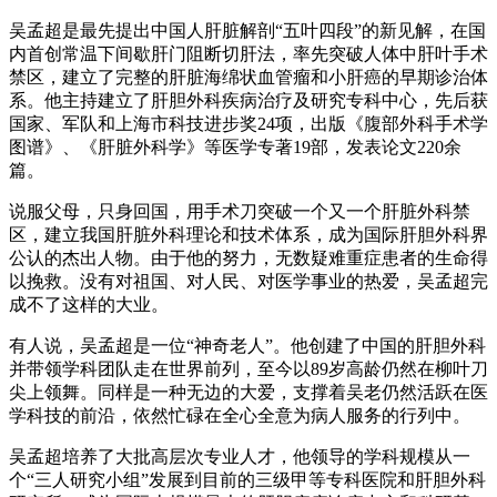
吴孟超是最先提出中国人肝脏解剖“五叶四段”的新见解，在国
内首创常温下间歇肝门阻断切肝法，率先突破人体中肝叶手术
禁区，建立了完整的肝脏海绵状血管瘤和小肝癌的早期诊治体
系。他主持建立了肝胆外科疾病治疗及研究专科中心，先后获
国家、军队和上海市科技进步奖24项，出版《腹部外科手术学
图谱》、《肝脏外科学》等医学专著19部，发表论文220余
篇。
说服父母，只身回国，用手术刀突破一个又一个肝脏外科禁
区，建立我国肝脏外科理论和技术体系，成为国际肝胆外科界
公认的杰出人物。由于他的努力，无数疑难重症患者的生命得
以挽救。没有对祖国、对人民、对医学事业的热爱，吴孟超完
成不了这样的大业。
有人说，吴孟超是一位“神奇老人”。他创建了中国的肝胆外科
并带领学科团队走在世界前列，至今以89岁高龄仍然在柳叶刀
尖上领舞。同样是一种无边的大爱，支撑着吴老仍然活跃在医
学科技的前沿，依然忙碌在全心全意为病人服务的行列中。
吴孟超培养了大批高层次专业人才，他领导的学科规模从一
个“三人研究小组”发展到目前的三级甲等专科医院和肝胆外科