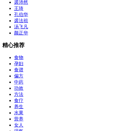
裘沛然
王琦
孔伯华
裘法祖
汤飞凡
颜正华
精心推荐
食物
孕妇
食谱
偏方
中药
功效
方法
食疗
养生
水果
营养
女人