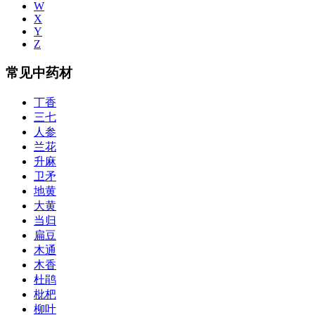
W
X
Y
Z
常见中药材
丁香
三七
人参
兰花
升麻
卫矛
地黄
大黄
当归
扁豆
木通
木香
杜鹃
枇杷
柳叶