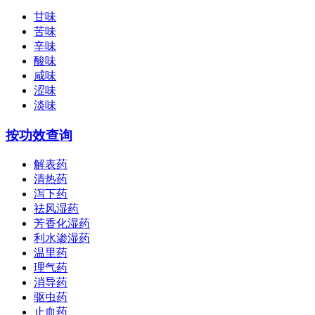
甘味
苦味
辛味
酸味
咸味
涩味
淡味
按功效查询
解表药
清热药
泻下药
祛风湿药
芳香化湿药
利水渗湿药
温里药
理气药
消导药
驱虫药
止血药