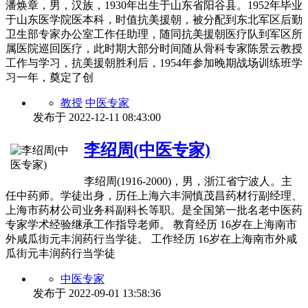
潘焕章，男，汉族，1930年出生于山东省阳谷县。1952年毕业
于山东医学院医本科，时值抗美援朝，被分配到东北军区后勤
卫生部专家办公室工作任助理，随同抗美援朝医疗队到军区所
属医院巡回医疗，此时期大部分时间随从骨科专家陈景云教授
工作与学习，抗美援朝胜利后，1954年参加晚期战场训练班学
习一年，奠定了创
教授
中医专家
发布于
2022-12-11 08:43:00
李绍周(中医专家)
李绍周(1916-2000)，男，浙江省宁波人。主
任中药师。学徒出身，历任上海六丰洞慎茂昌药材行副经理、
上海市药材公司业务科副科长等职。是全国第一批名老中医药
专家学术经验继承工作指导老师。 教育经历 16岁在上海南市
外咸瓜街元丰润药行当学徒。 工作经历 16岁在上海南市外咸
瓜街元丰润药行当学徒
中医专家
发布于
2022-09-01 13:58:36