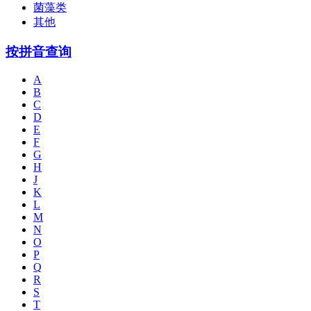
菌藻类
其他
按拼音查询
A
B
C
D
E
F
G
H
J
K
L
M
N
O
P
Q
R
S
T