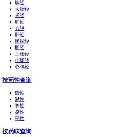
脾经
大肠经
肾经
肺经
心经
肝经
膀胱经
胆经
三焦经
小肠经
心包经
按药性查询
热性
温性
寒性
凉性
平性
按药味查询