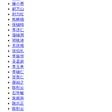
施小墨
郝万山
刘力红
焦树德
张锡纯
李济仁
蒲辅周
邓铁涛
关庆维
张伯礼
李振华
吴孟超
李玉奇
李辅仁
贺普仁
唐由之
陈彤云
石学敏
朱南孙
路志正
陈彤云