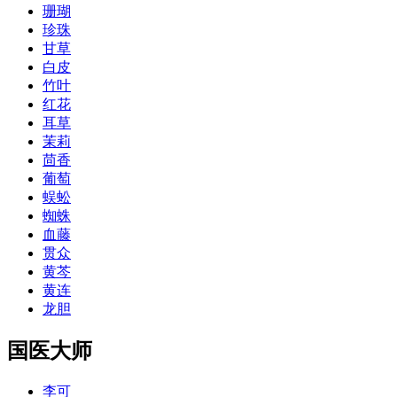
珊瑚
珍珠
甘草
白皮
竹叶
红花
耳草
茉莉
茴香
葡萄
蜈蚣
蜘蛛
血藤
贯众
黄芩
黄连
龙胆
国医大师
李可