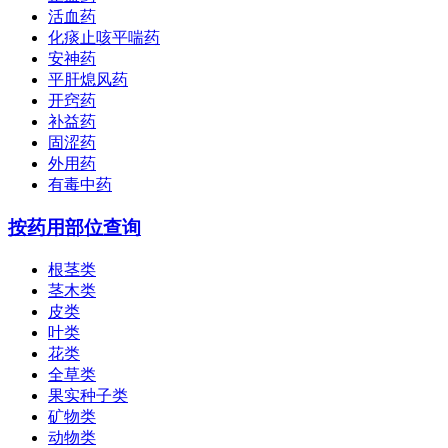
活血药
化痰止咳平喘药
安神药
平肝熄风药
开窍药
补益药
固涩药
外用药
有毒中药
按药用部位查询
根茎类
茎木类
皮类
叶类
花类
全草类
果实种子类
矿物类
动物类