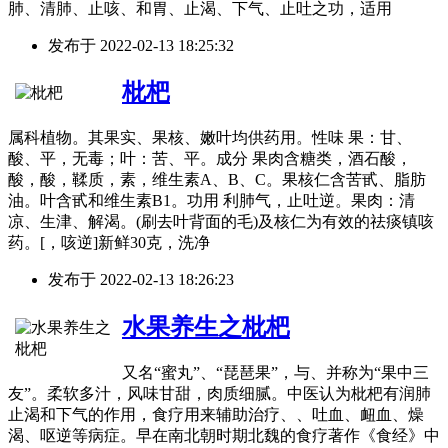
肺、清肺、止咳、和胃、止渴、下气、止吐之功，适用
发布于
2022-02-13 18:25:32
枇杷
属科植物。其果实、果核、嫩叶均供药用。性味 果：甘、
酸、平，无毒；叶：苦、平。成分 果肉含糖类，酒石酸，
酸，酸，鞣质，素，维生素A、B、C。果核仁含苦甙、脂肪
油。叶含甙和维生素B1。功用 利肺气，止吐逆。果肉：清
凉、生津、解渴。(刷去叶背面的毛)及核仁为有效的祛痰镇咳
药。[，咳逆]新鲜30克，洗净
发布于
2022-02-13 18:26:23
水果养生之枇杷
又名“蜜丸”、“琵琶果”，与、并称为“果中三
友”。柔软多汁，风味甘甜，肉质细腻。中医认为枇杷有润肺
止渴和下气的作用，食疗用来辅助治疗、、吐血、衄血、燥
渴、呕逆等病症。早在南北朝时期北魏的食疗著作《食经》中