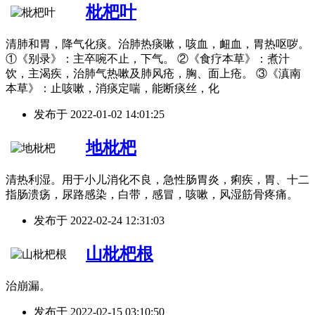
枇杷叶
清肺和胃，降气化痰。治肺热痰嗽，咳血，衄血，胃热呕哕。
①《别录》：主卒啘不止，下气。 ②《食疗本草》：煮汁
饮，主渴疾，治肺气热嗽及肺风疮，胸、面上疮。 ③《滇南
本草》：止咳嗽，消痰定喘，能断痰丝，化
发布于
2022-01-02 14:01:25
地枇杷
清热利湿。用于小儿消化不良，急性肠胃炎，痢疾，胃、十二
指肠溃疡，尿路感染，白带，感冒，咳嗽，风湿筋骨疼痛。
发布于
2022-02-24 12:31:03
山枇杷根
治崩漏。
发布于
2022-02-15 03:10:50