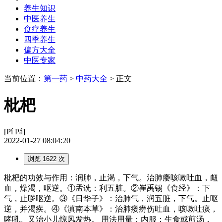
养生知识
中医养生
食疗养生
四季养生
偏方大全
中医专家
当前位置：
第一药
>
中药大全
> 正文
枇杷
[Pí Pá]
2022-01-27 08:04:20
浏览 1622 次
枇杷的功效与作用：润肺，止渴，下气。治肺痿咳嗽吐血，衄
血，燥渴，呕逆。①孟诜：利五脏。②崔禹锡《食经》：下
气，止哕呕逆。③《日华子》：治肺气，润五脏，下气。止呕
逆，并渴疾。④《滇南本草》：治肺痿痨伤吐血，咳嗽吐痰，
哮吼。又治小儿惊风发热。 用法用量：内服：生食或煎汤，