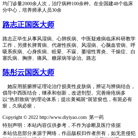
均门诊量2000余人次，治疗病种100余种。在全国建48个临床
分中心，培养师承人员30余
路志正国医大师
路志正毕生从事风湿病、心肺疾病、中医疑难病临床科研教学
工作，另擅长脾胃病、代谢性疾病、风湿病、心脑血管病、呼
吸系疾病、心身疾病、眩晕、不寐、萎缩性胃炎、干燥症、白
塞氏病、胸痹、痛风、糖尿病等诊治。路志
陈彤云国医大师
她应用脏腑辨证理论治疗损美性皮肤病，辨证与辨病结合，
倡导中西医结合，继承和创新，改进剂型。完善痤疮病多
以“热邪致病”的理论体系；提出黄褐斑“斑皆瘀也，有斑必有
瘀，久病必瘀，
Copyright © 2022 http://www.diyiyao.com 第一药
特别声明：本站内容仅供参考，不作为诊断及医疗依据
本站信息部分来源于网络，作品版权归作者所有，如无意侵犯