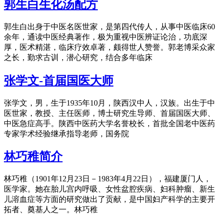
郭生白生化汤配方
郭生白出身于中医名医世家，是第四代传人，从事中医临床60
余年，通读中医经典著作，极为重视中医辨证论治，功底深
厚，医术精湛，临床疗效卓著，颇得世人赞誉。郭老博采众家
之长，勤求古训，潜心研究，结合多年临床
张学文-首届国医大师
张学文，男，生于1935年10月，陕西汉中人，汉族。出生于中
医世家，教授、主任医师，博士研究生导师、首届国医大师、
中医急症高手。陕西中医药大学名誉校长，首批全国老中医药
专家学术经验继承指导老师，国务院
林巧稚简介
林巧稚（1901年12月23日－1983年4月22日），福建厦门人，
医学家。她在胎儿宫内呼吸、女性盆腔疾病、妇科肿瘤、新生
儿溶血症等方面的研究做出了贡献，是中国妇产科学的主要开
拓者、奠基人之一。林巧稚