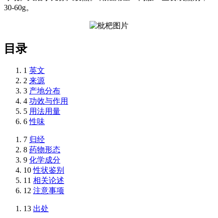
30-60g。
目录
1
英文
2
来源
3
产地分布
4
功效与作用
5
用法用量
6
性味
7
归经
8
药物形态
9
化学成分
10
性状鉴别
11
相关论述
12
注意事项
13
出处