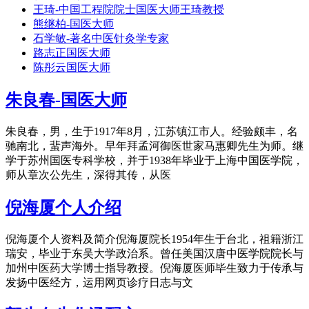
王琦-中国工程院院士国医大师王琦教授
熊继柏-国医大师
石学敏-著名中医针灸学专家
路志正国医大师
陈彤云国医大师
朱良春-国医大师
朱良春，男，生于1917年8月，江苏镇江市人。经验颇丰，名
驰南北，蜚声海外。早年拜孟河御医世家马惠卿先生为师。继
学于苏州国医专科学校，并于1938年毕业于上海中国医学院，
师从章次公先生，深得其传，从医
倪海厦个人介绍
倪海厦个人资料及简介倪海厦院长1954年生于台北，祖籍浙江
瑞安，毕业于东吴大学政治系。曾任美国汉唐中医学院院长与
加州中医药大学博士指导教授。倪海厦医师毕生致力于传承与
发扬中医经方，运用网页诊疗日志与文