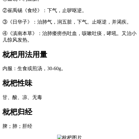
②崔禹锡《食经》：下气，止哕呕逆。
③《日华子》：治肺气，润五脏，下气。止呕逆，并渴疾。
④《滇南本草》：治肺痿痨伤吐血，咳嗽吐痰，哮吼。又治小
儿惊风发热。
枇杷
用法用量
内服：生食或煎汤，30-60g。
枇杷
性味
甘、酸、凉、无毒
枇杷
归经
脾；肺；肝经