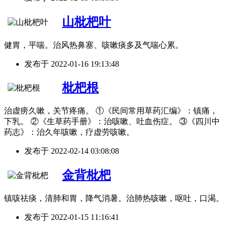
山枇杷叶
健胃，平喘。治风热鼻塞、咳嗽痰多及气喘心累。
发布于
2022-01-16 19:13:48
枇杷根
治虚痨久嗽，关节疼痛。 ①《民间常用草药汇编》：镇痛，
下乳。 ②《生草药手册》：治咳嗽、吐血伤症。 ③《四川中
药志》：治久年咳嗽，疗虚劳咳嗽。
发布于
2022-02-14 03:08:08
金背枇杷
镇咳祛痰，清肺和胃，降气消暑。治肺热咳嗽，呕吐，口渴。
发布于
2022-01-15 11:16:41