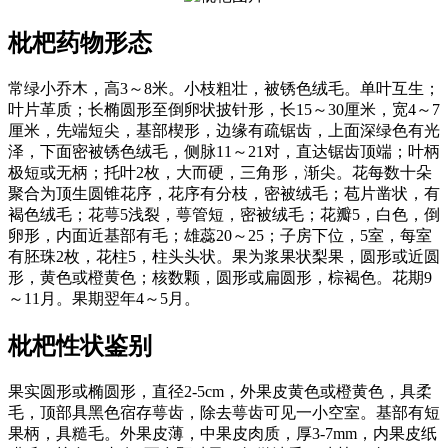
枇杷
药物形态
常绿小乔木，高3～8米。小枝粗壮，被锈色绒毛。单叶互生；
叶片革质；长椭圆形至倒卵状披针形，长15～30厘米，宽4～7
厘米，先端短尖，基部楔形，边缘有疏锯齿，上面深绿色有光
泽，下面密被锈色绒毛，侧脉11～21对，直达锯齿顶端；叶柄
极短或无柄；托叶2枚，大而硬，三角形，渐尖。花每数十朵
聚合为顶生圆锥花序，花序有分枝，密被绒毛；苞片凿状，有
褐色绒毛；花萼5浅裂，萼管短，密被绒毛；花瓣5，白色，倒
卵形，内面近基部有毛；雄蕊20～25；子房下位，5室，每室
有胚珠2枚，花柱5，柱头头状。果为浆果状梨果，圆形或近圆
形，黄色或橙黄色；核数颗，圆形或扁圆形，棕褐色。花期9
～11月。果期翌年4～5月。
枇杷
性状鉴别
果实圆形或椭圆形，直径2-5cm，外果皮黄色或橙黄色，具柔
毛，顶部具黑色宿存萼齿，除去萼齿可见一小空室。基部有短
果柄，具糙毛。外果皮薄，中果皮肉质，厚3-7mm，内果皮纸