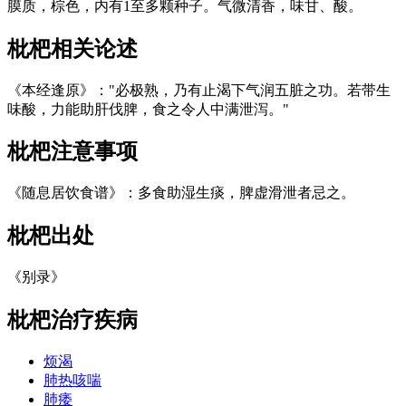
膜质，棕色，内有1至多颗种子。气微清香，味甘、酸。
枇杷
相关论述
《本经逢原》："必极熟，乃有止渴下气润五脏之功。若带生
味酸，力能助肝伐脾，食之令人中满泄泻。"
枇杷
注意事项
《随息居饮食谱》：多食助湿生痰，脾虚滑泄者忌之。
枇杷
出处
《别录》
枇杷
治疗疾病
烦渴
肺热咳喘
肺痿