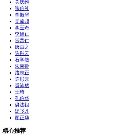
关庆维
张伯礼
李振华
吴孟超
李玉奇
李辅仁
贺普仁
唐由之
陈彤云
石学敏
朱南孙
路志正
陈彤云
裘沛然
王琦
孔伯华
裘法祖
汤飞凡
颜正华
精心推荐