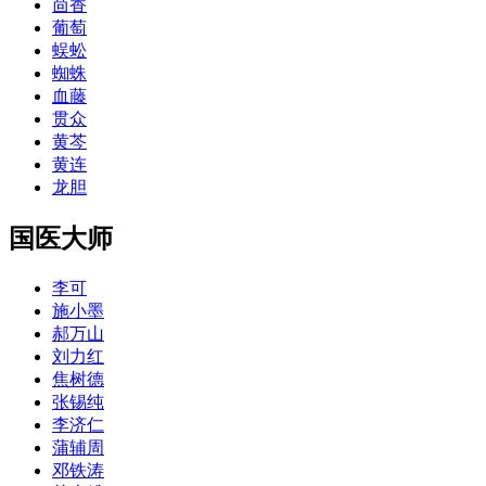
茴香
葡萄
蜈蚣
蜘蛛
血藤
贯众
黄芩
黄连
龙胆
国医大师
李可
施小墨
郝万山
刘力红
焦树德
张锡纯
李济仁
蒲辅周
邓铁涛