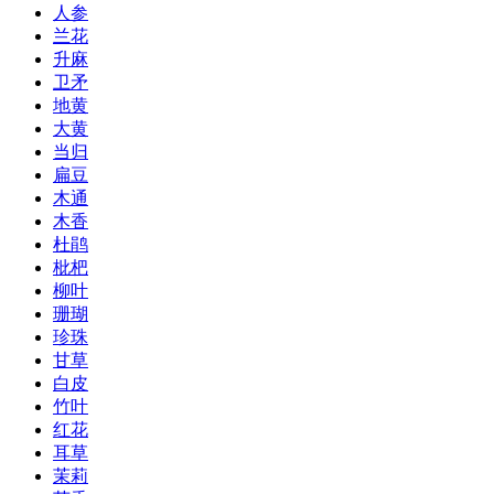
人参
兰花
升麻
卫矛
地黄
大黄
当归
扁豆
木通
木香
杜鹃
枇杷
柳叶
珊瑚
珍珠
甘草
白皮
竹叶
红花
耳草
茉莉