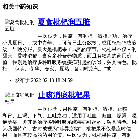
相关中药知识
夏食枇杷润五脏
中医认为，性凉，有润肺、清肺之功。治疗
小儿夏日、，或中青年、，可每日生食数枚，或用枇杷15枚煎
汤，早晚分服。夏天是枇杷果子成熟的季节。枇杷果不仅甘润
甜美，香味浓郁，含有多种营养物质，而且有较高的药用价
值，特别是治疗多种呼吸系统疾病引起的咳嗽，独具特色。枇
杷，“秋萌、冬华、春实、夏熟，备四时之气。”被
发布于
2022-02-13 18:24:59
止咳消痰枇杷果
中医认为，果性凉，有润肺、清肺、止咳、
和胃、止渴、下气、止吐之功，适用于吐血、衄血、燥渴、呕
逆等症，尤其是治疗多种呼吸系统疾病引起的，独具特色。果
为我国特产，古时被视为“珍异之物”，枇杷果不仅是应时佳
果，而且有较高的药用价值。中医认为，枇杷果性凉，有润