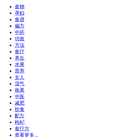
食物
孕妇
食谱
偏方
中药
功效
方法
食疗
养生
水果
营养
女人
湿气
效果
中医
减肥
饮食
配方
枸杞
食疗方
查看更多...