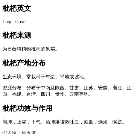
枇杷
英文
Loquat Leaf
枇杷
来源
为蔷薇科植物枇杷的果实。
枇杷
产地分布
生态环境：常栽种于村边、平地或坡地。
资源分布：分布于中南及陕西、甘肃、江苏、安徽、浙江、江
西、福建、台湾、四川、贵州、云南等地。
枇杷
功效与作用
润肺，止渴，下气。治肺痿咳嗽吐血，衄血，燥渴，呕逆。
①孟诜：利五脏。