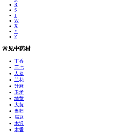
R
S
T
W
X
Y
Z
常见中药材
丁香
三七
人参
兰花
升麻
卫矛
地黄
大黄
当归
扁豆
木通
木香