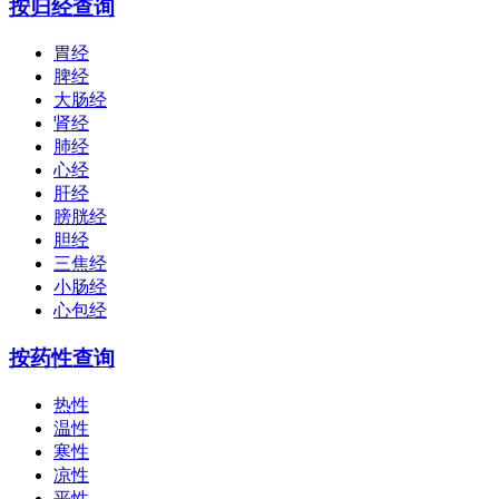
按归经查询
胃经
脾经
大肠经
肾经
肺经
心经
肝经
膀胱经
胆经
三焦经
小肠经
心包经
按药性查询
热性
温性
寒性
凉性
平性