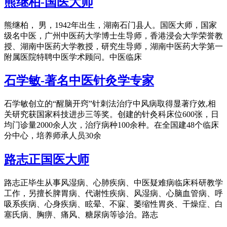
熊继柏-国医大师
熊继柏， 男，1942年出生，湖南石门县人。国医大师，国家
级名中医，广州中医药大学博士生导师，香港浸会大学荣誉教
授、湖南中医药大学教授，研究生导师，湖南中医药大学第一
附属医院特聘中医学术顾问。中医临床
石学敏-著名中医针灸学专家
石学敏创立的“醒脑开窍”针刺法治疗中风病取得显著疗效,相
关研究获国家科技进步三等奖。创建的针灸科床位600张，日
均门诊量2000余人次，治疗病种100余种。在全国建48个临床
分中心，培养师承人员30余
路志正国医大师
路志正毕生从事风湿病、心肺疾病、中医疑难病临床科研教学
工作，另擅长脾胃病、代谢性疾病、风湿病、心脑血管病、呼
吸系疾病、心身疾病、眩晕、不寐、萎缩性胃炎、干燥症、白
塞氏病、胸痹、痛风、糖尿病等诊治。路志