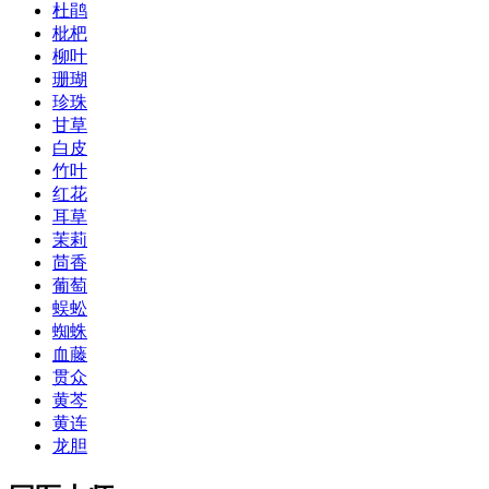
杜鹃
枇杷
柳叶
珊瑚
珍珠
甘草
白皮
竹叶
红花
耳草
茉莉
茴香
葡萄
蜈蚣
蜘蛛
血藤
贯众
黄芩
黄连
龙胆