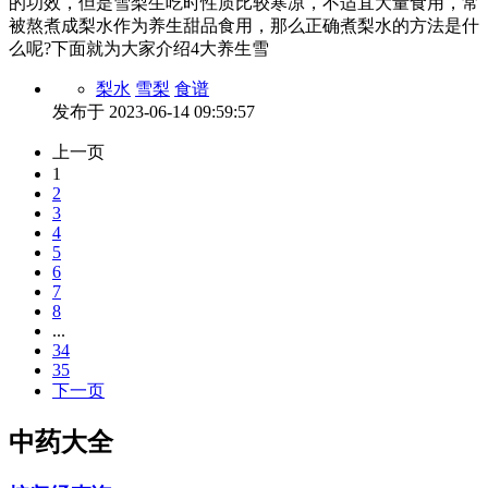
的功效，但是雪梨生吃时性质比较寒凉，不适宜大量食用，常
被熬煮成梨水作为养生甜品食用，那么正确煮梨水的方法是什
么呢?下面就为大家介绍4大养生雪
梨水
雪梨
食谱
发布于
2023-06-14 09:59:57
上一页
1
2
3
4
5
6
7
8
...
34
35
下一页
中药大全