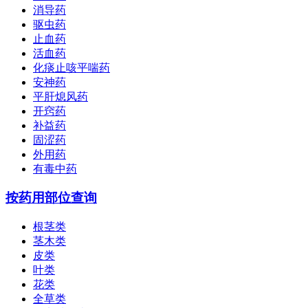
消导药
驱虫药
止血药
活血药
化痰止咳平喘药
安神药
平肝熄风药
开窍药
补益药
固涩药
外用药
有毒中药
按药用部位查询
根茎类
茎木类
皮类
叶类
花类
全草类