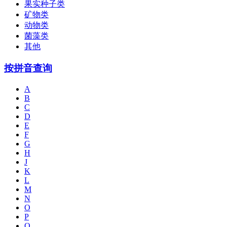
果实种子类
矿物类
动物类
菌藻类
其他
按拼音查询
A
B
C
D
E
F
G
H
J
K
L
M
N
O
P
Q