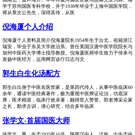
学于苏州国医专科学校，并于1938年毕业于上海中国医学院，
师从章次公先生，深得其传，从医
倪海厦个人介绍
倪海厦个人资料及简介倪海厦院长1954年生于台北，祖籍浙江
瑞安，毕业于东吴大学政治系。曾任美国汉唐中医学院院长与
加州中医药大学博士指导教授。倪海厦医师毕生致力于传承与
发扬中医经方，运用网页诊疗日志与文
郭生白生化汤配方
郭生白出身于中医名医世家，是第四代传人，从事中医临床60
余年，通读中医经典著作，极为重视中医辨证论治，功底深
厚，医术精湛，临床疗效卓著，颇得世人赞誉。郭老博采众家
之长，勤求古训，潜心研究，结合多年临床
张学文-首届国医大师
张学文，男，生于1935年10月，陕西汉中人，汉族。出生于中