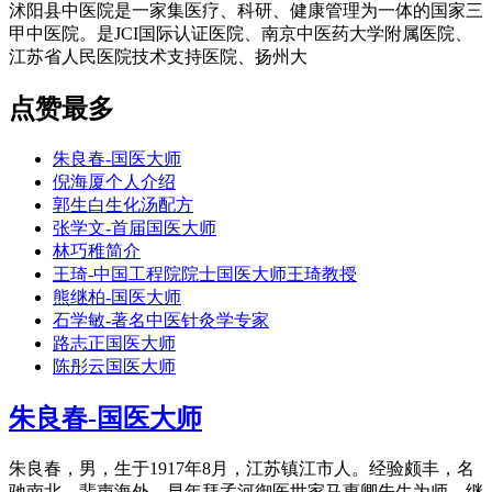
沭阳县中医院是一家集医疗、科研、健康管理为一体的国家三
甲中医院。是JCI国际认证医院、南京中医药大学附属医院、
江苏省人民医院技术支持医院、扬州大
点赞最多
朱良春-国医大师
倪海厦个人介绍
郭生白生化汤配方
张学文-首届国医大师
林巧稚简介
王琦-中国工程院院士国医大师王琦教授
熊继柏-国医大师
石学敏-著名中医针灸学专家
路志正国医大师
陈彤云国医大师
朱良春-国医大师
朱良春，男，生于1917年8月，江苏镇江市人。经验颇丰，名
驰南北，蜚声海外。早年拜孟河御医世家马惠卿先生为师。继