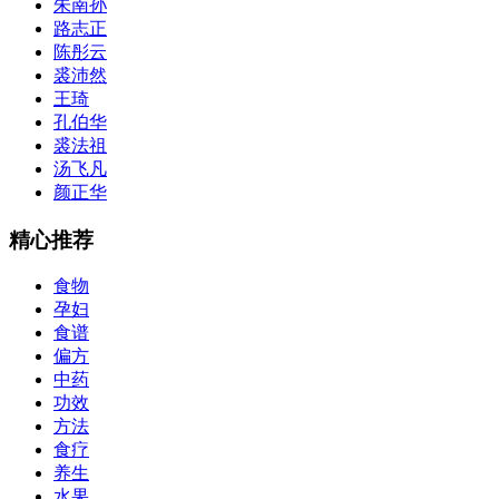
朱南孙
路志正
陈彤云
裘沛然
王琦
孔伯华
裘法祖
汤飞凡
颜正华
精心推荐
食物
孕妇
食谱
偏方
中药
功效
方法
食疗
养生
水果