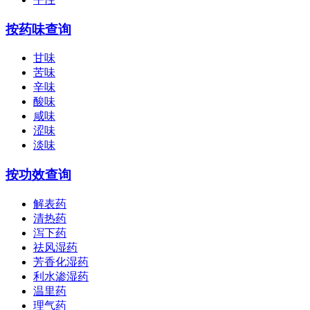
按药味查询
甘味
苦味
辛味
酸味
咸味
涩味
淡味
按功效查询
解表药
清热药
泻下药
祛风湿药
芳香化湿药
利水渗湿药
温里药
理气药