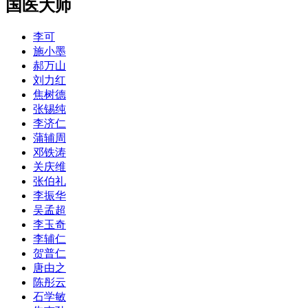
国医大师
李可
施小墨
郝万山
刘力红
焦树德
张锡纯
李济仁
蒲辅周
邓铁涛
关庆维
张伯礼
李振华
吴孟超
李玉奇
李辅仁
贺普仁
唐由之
陈彤云
石学敏