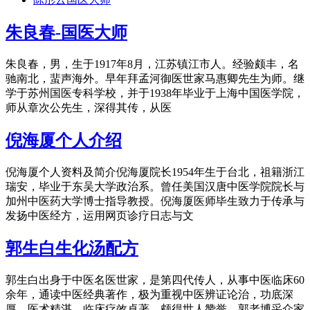
朱良春-国医大师
朱良春，男，生于1917年8月，江苏镇江市人。经验颇丰，名
驰南北，蜚声海外。早年拜孟河御医世家马惠卿先生为师。继
学于苏州国医专科学校，并于1938年毕业于上海中国医学院，
师从章次公先生，深得其传，从医
倪海厦个人介绍
倪海厦个人资料及简介倪海厦院长1954年生于台北，祖籍浙江
瑞安，毕业于东吴大学政治系。曾任美国汉唐中医学院院长与
加州中医药大学博士指导教授。倪海厦医师毕生致力于传承与
发扬中医经方，运用网页诊疗日志与文
郭生白生化汤配方
郭生白出身于中医名医世家，是第四代传人，从事中医临床60
余年，通读中医经典著作，极为重视中医辨证论治，功底深
厚，医术精湛，临床疗效卓著，颇得世人赞誉。郭老博采众家