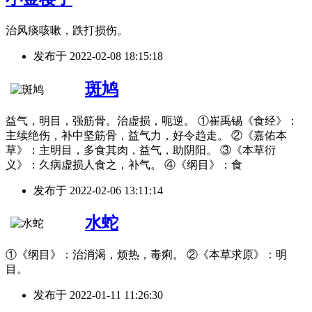
治风痰咳嗽，跌打损伤。
发布于
2022-02-08 18:15:18
斑鸠
益气，明目，强筋骨。治虚损，呃逆。 ①崔禹锡《食经》：
主续绝伤，补中坚筋骨，益气力，好令趋走。 ②《嘉佑本
草》：主明目，多食其肉，益气，助阴阳。 ③《本草衍
义》：久病虚损人食之，补气。 ④《纲目》：食
发布于
2022-02-06 13:11:14
水蛇
①《纲目》：治消渴，烦热，毒痢。 ②《本草求原》：明
目。
发布于
2022-01-11 11:26:30