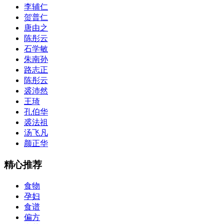
李辅仁
贺普仁
唐由之
陈彤云
石学敏
朱南孙
路志正
陈彤云
裘沛然
王琦
孔伯华
裘法祖
汤飞凡
颜正华
精心推荐
食物
孕妇
食谱
偏方