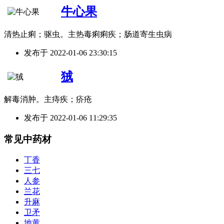
牛心果
清热止痢；驱虫。主热毒痢痢疾；肠道寄生虫病
发布于
2022-01-06 23:30:15
狨
解毒消肿。主痔疾；疥疮
发布于
2022-01-06 11:29:35
常见中药材
丁香
三七
人参
兰花
升麻
卫矛
地黄