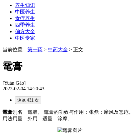
养生知识
中医养生
食疗养生
四季养生
偏方大全
中医专家
当前位置：
第一药
>
中药大全
> 正文
鼋膏
[Yuán Gāo]
2022-02-04 14:20:43
浏览 431 次
鼋膏
别名：鼋脂。 鼋膏的功效与作用：张鼎：摩风及恶疮。
用法用量：外用：适量，涂摩。