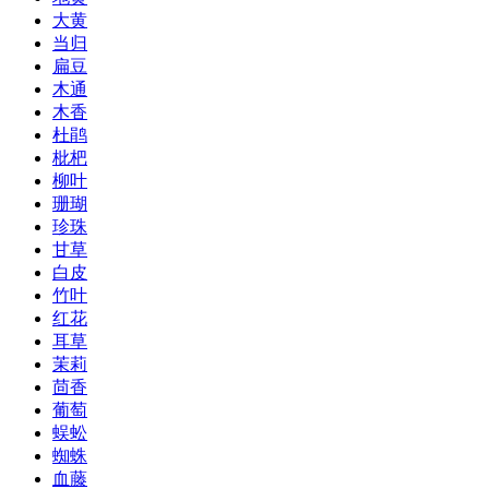
大黄
当归
扁豆
木通
木香
杜鹃
枇杷
柳叶
珊瑚
珍珠
甘草
白皮
竹叶
红花
耳草
茉莉
茴香
葡萄
蜈蚣
蜘蛛
血藤