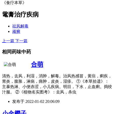
《食疗本草》
鼋膏
治疗疾病
祛风解毒
顽癣
上一篇
下一篇
相同药味中药
合萌
清热，去风，利湿，消肿，解毒。治风热感冒，黄疸，痢疾，
胃炎，腹胀，淋病，痈肿，皮炎，湿疹。 ①《本草拾遗》：
主暴热淋、小便赤涩，小儿疾病。明目，下水，止血痢。捣绞
汁服。 ②《植物名实图考》：去风，杀虫
发布于
2022-01-02 20:06:09
小金樱子