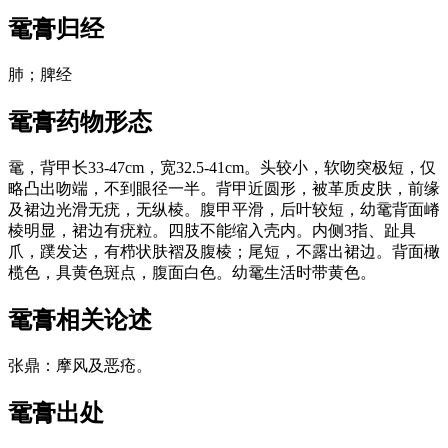
鼋膏
归经
肺；脾经
鼋膏
药物形态
鼋，背甲长33-47cm，宽32.5-41cm。头较小，软吻突极短，仅
略凸出吻端，不到眼径一半。背甲近圆形，被革质皮肤，前缘
及裙边光滑无疣，无纵棱。腹甲平滑，后叶较短，幼鼋背面嵴
棱明显，裙边有疣粒。四肢不能缩入壳内。内侧3指、趾具
爪，蹼发达，有栉状肤褶及腹棱；尾短，不露出裙边。背面橄
榄色，具黄色斑点，腹面白色。幼鼋生活时带黄色。
鼋膏
相关论述
张鼎：摩风及恶疮。
鼋膏
出处