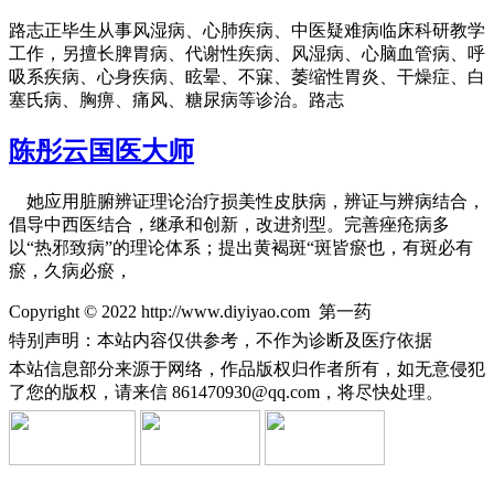
路志正毕生从事风湿病、心肺疾病、中医疑难病临床科研教学
工作，另擅长脾胃病、代谢性疾病、风湿病、心脑血管病、呼
吸系疾病、心身疾病、眩晕、不寐、萎缩性胃炎、干燥症、白
塞氏病、胸痹、痛风、糖尿病等诊治。路志
陈彤云国医大师
她应用脏腑辨证理论治疗损美性皮肤病，辨证与辨病结合，
倡导中西医结合，继承和创新，改进剂型。完善痤疮病多
以“热邪致病”的理论体系；提出黄褐斑“斑皆瘀也，有斑必有
瘀，久病必瘀，
Copyright © 2022 http://www.diyiyao.com 第一药
特别声明：本站内容仅供参考，不作为诊断及医疗依据
本站信息部分来源于网络，作品版权归作者所有，如无意侵犯
了您的版权，请来信
861470930@qq.com，将尽快处理。