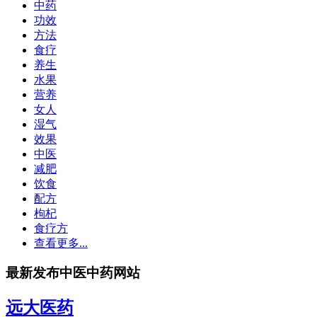
中药
功效
方法
食疗
养生
水果
营养
女人
湿气
效果
中医
减肥
饮食
配方
枸杞
食疗方
查看更多...
最新发布中医中药网站
远大医药