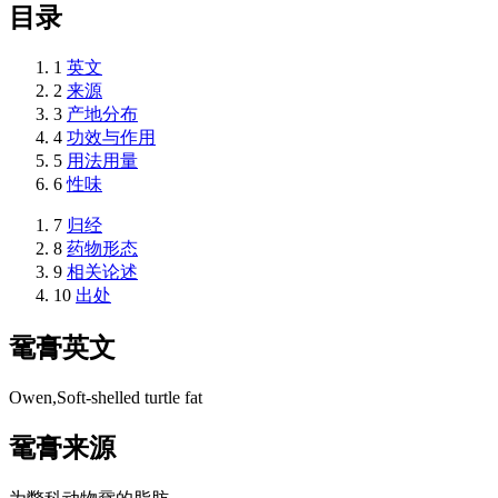
目录
1
英文
2
来源
3
产地分布
4
功效与作用
5
用法用量
6
性味
7
归经
8
药物形态
9
相关论述
10
出处
鼋膏
英文
Owen,Soft-shelled turtle fat
鼋膏
来源