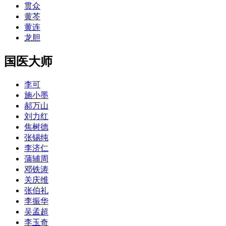
贯众
黄芩
黄连
龙胆
国医大师
李可
施小墨
郝万山
刘力红
焦树德
张锡纯
李济仁
蒲辅周
邓铁涛
关庆维
张伯礼
李振华
吴孟超
李玉奇