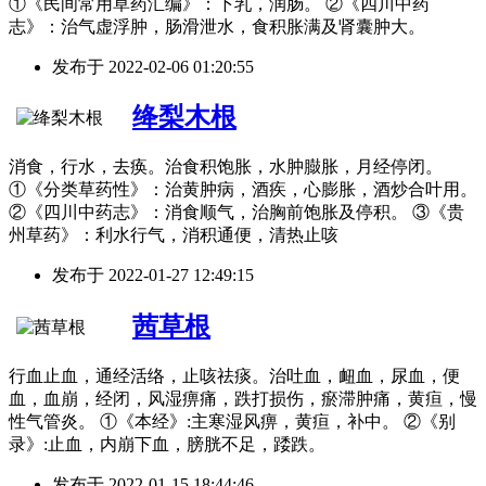
①《民间常用草药汇编》：下乳，润肠。 ②《四川中药
志》：治气虚浮肿，肠滑泄水，食积胀满及肾囊肿大。
发布于
2022-02-06 01:20:55
绛梨木根
消食，行水，去痪。治食积饱胀，水肿臌胀，月经停闭。
①《分类草药性》：治黄肿病，酒疾，心膨胀，酒炒合叶用。
②《四川中药志》：消食顺气，治胸前饱胀及停积。 ③《贵
州草药》：利水行气，消积通便，清热止咳
发布于
2022-01-27 12:49:15
茜草根
行血止血，通经活络，止咳祛痰。治吐血，衄血，尿血，便
血，血崩，经闭，风湿痹痛，跌打损伤，瘀滞肿痛，黄疸，慢
性气管炎。 ①《本经》:主寒湿风痹，黄疸，补中。 ②《别
录》:止血，内崩下血，膀胱不足，踒跌。
发布于
2022-01-15 18:44:46