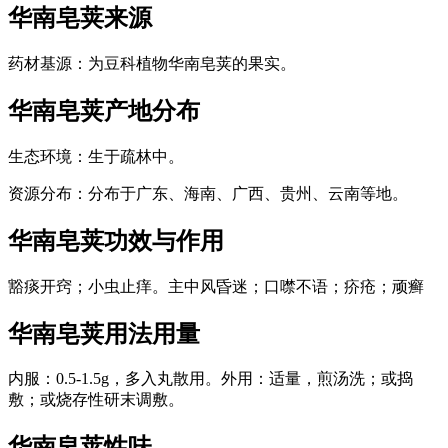
华南皂荚
来源
药材基源：为豆科植物华南皂荚的果实。
华南皂荚
产地分布
生态环境：生于疏林中。
资源分布：分布于广东、海南、广西、贵州、云南等地。
华南皂荚
功效与作用
豁痰开窍；小虫止痒。主中风昏迷；口噤不语；疥疮；顽癣
华南皂荚
用法用量
内服：0.5-1.5g，多入丸散用。外用：适量，煎汤洗；或捣
敷；或烧存性研末调敷。
华南皂荚
性味