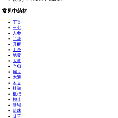
常见中药材
丁香
三七
人参
兰花
升麻
卫矛
地黄
大黄
当归
扁豆
木通
木香
杜鹃
枇杷
柳叶
珊瑚
珍珠
甘草