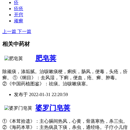
疥
疥疮
开窍
顽癣
上一篇
下一篇
相关中药材
肥皂荚
除顽痰，涤垢腻。治咳嗽痰梗，痢疾，肠风，便毒，头疮，疥
癣。 ①《纲目》：去风湿，下痢，便血，疮、癣、肿毒。
②《中国药植图鉴》：祛痰。治咳嗽痰塞。
发布于
2022-01-31 22:20:59
婆罗门皂荚
①《本茸拾遗》：主心膈间热风，心黄，骨蒸寒热，杀三虫。
②《海药本草》：主热病及下痰，杀虫，通经络。子疗小儿疳