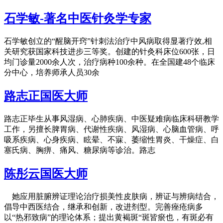
石学敏-著名中医针灸学专家
石学敏创立的“醒脑开窍”针刺法治疗中风病取得显著疗效,相
关研究获国家科技进步三等奖。创建的针灸科床位600张，日
均门诊量2000余人次，治疗病种100余种。在全国建48个临床
分中心，培养师承人员30余
路志正国医大师
路志正毕生从事风湿病、心肺疾病、中医疑难病临床科研教学
工作，另擅长脾胃病、代谢性疾病、风湿病、心脑血管病、呼
吸系疾病、心身疾病、眩晕、不寐、萎缩性胃炎、干燥症、白
塞氏病、胸痹、痛风、糖尿病等诊治。路志
陈彤云国医大师
她应用脏腑辨证理论治疗损美性皮肤病，辨证与辨病结合，
倡导中西医结合，继承和创新，改进剂型。完善痤疮病多
以“热邪致病”的理论体系；提出黄褐斑“斑皆瘀也，有斑必有