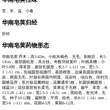
苦、辛、温、小毒
华南皂荚
归经
肝经
华南皂荚
药物形态
华南皂荚 乔木，高3-42m。小枝灰褐色，无毛。刺粗壮，长5-
13cm，基部圆柱形，具分枝。奇数羽状复叶；叶柄具槽；小
叶5-9对，薄革质，菱状长圆形，长2-7（-12）cm，宽1.5-
3（-5）cm，先端圆形或微凹，基部楔形，边缘具圆齿状锯
齿，两面无毛，叶脉在两面均明显。花杂性，绿白色，排列为
圆锥花序；萼片较花瓣稍短；花瓣通常5枚，长圆状椭圆形；
雄蕊10；花丝基部有长柔毛。荚果近于无柄，扁平、革质，长
13.5-26（-41）cm，宽2.5-3（-6.5）cm，黑棕色，有光泽，无
毛。种子10-12颗，扁卵形，平滑，棕色，长8-11（-14）mm，
宽5-6（-11）mm。花期4-5月，果期6-12月。