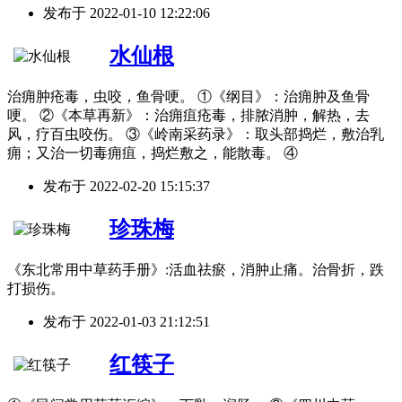
发布于
2022-01-10 12:22:06
水仙根
治痈肿疮毒，虫咬，鱼骨哽。 ①《纲目》：治痈肿及鱼骨
哽。 ②《本草再新》：治痈疽疮毒，排脓消肿，解热，去
风，疗百虫咬伤。 ③《岭南采药录》：取头部捣烂，敷治乳
痈；又治一切毒痈疽，捣烂敷之，能散毒。 ④
发布于
2022-02-20 15:15:37
珍珠梅
《东北常用中草药手册》:活血祛瘀，消肿止痛。治骨折，跌
打损伤。
发布于
2022-01-03 21:12:51
红筷子