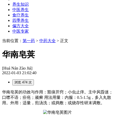
养生知识
中医养生
食疗养生
四季养生
偏方大全
中医专家
当前位置：
第一药
>
中药大全
> 正文
华南皂荚
[Huá Nán Zào Jiá]
2022-01-03 21:02:40
浏览 474 次
华南皂荚的功效与作用：豁痰开窍；小虫止痒。主中风昏迷；
口噤不语；疥疮；顽癣 用法用量：内服：0.5-1.5g，多入丸散
用。外用：适量，煎汤洗；或捣敷；或烧存性研末调敷。