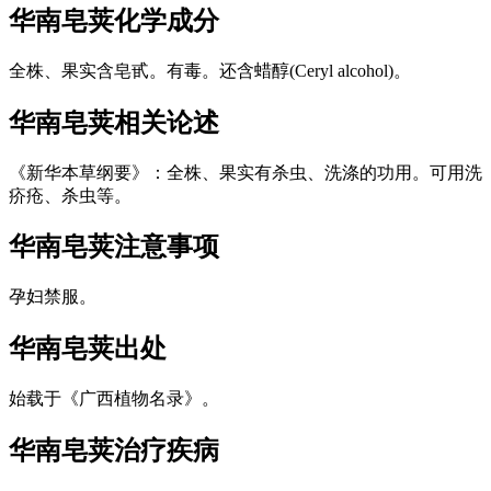
华南皂荚
化学成分
全株、果实含皂甙。有毒。还含蜡醇(Ceryl alcohol)。
华南皂荚
相关论述
《新华本草纲要》：全株、果实有杀虫、洗涤的功用。可用洗
疥疮、杀虫等。
华南皂荚
注意事项
孕妇禁服。
华南皂荚
出处
始载于《广西植物名录》。
华南皂荚
治疗疾病