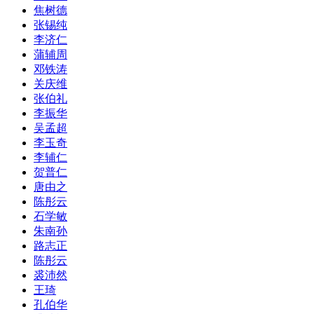
焦树德
张锡纯
李济仁
蒲辅周
邓铁涛
关庆维
张伯礼
李振华
吴孟超
李玉奇
李辅仁
贺普仁
唐由之
陈彤云
石学敏
朱南孙
路志正
陈彤云
裘沛然
王琦
孔伯华