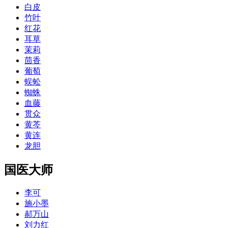
白皮
竹叶
红花
耳草
茉莉
茴香
葡萄
蜈蚣
蜘蛛
血藤
贯众
黄芩
黄连
龙胆
国医大师
李可
施小墨
郝万山
刘力红