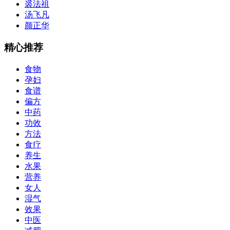
裘法祖
汤飞凡
颜正华
精心推荐
食物
孕妇
食谱
偏方
中药
功效
方法
食疗
养生
水果
营养
女人
湿气
效果
中医