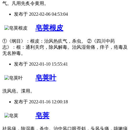
气。凡用先炙令黄用。
发布于
2022-02-06 04:53:04
皂荚根皮
①《纲目》：根皮：治风热疚气，杀虫。 ②《四川中药
志》：根：通利关窍，除风解毒。治风湿骨痛，痒子，疮毒及
无名肿毒。
发布于
2022-01-10 15:55:41
皂荚叶
洗风疮。渫用。
发布于
2022-01-16 12:00:18
皂荚
祛风痰，除湿毒，杀虫。治中风口眼歪斜，头风头痛，咳嗽痰