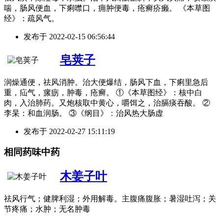
喘，肠风便血，下痢噤口，痈肿便毒，疮癣疥癞。 《本草图
经》：疏风气。
发布于
2022-02-15 06:56:44
皂荚子
润燥通便，祛风消肿。治大便爆结，肠风下血，下痢里急后
重，疝气，瘰疬，肿毒，疮癣。 ①《本草图经》：核中白
肉，入治肺药。又炮核取中黄心，嚼饵之，治膈痰吞酸。 ②
李杲：和血润肠。 ③《纲目》：治风热大肠虚
发布于
2022-02-27 15:11:19
相同药味中药
木姜子叶
祛风行气；健脾利湿；外用解毒。主腹痛腹胀；暑湿吐泻；关
节疼痛；水肿；无名肿毒