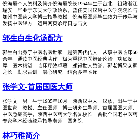
倪海厦个人资料及简介倪海厦院长1954年生于台北，祖籍浙江
瑞安，毕业于东吴大学政治系。曾任美国汉唐中医学院院长与
加州中医药大学博士指导教授。倪海厦医师毕生致力于传承与
发扬中医经方，运用网页诊疗日志与文
郭生白生化汤配方
郭生白出身于中医名医世家，是第四代传人，从事中医临床60
余年，通读中医经典著作，极为重视中医辨证论治，功底深
厚，医术精湛，临床疗效卓著，颇得世人赞誉。郭老博采众家
之长，勤求古训，潜心研究，结合多年临床
张学文-首届国医大师
张学文，男，生于1935年10月，陕西汉中人，汉族。出生于中
医世家，教授、主任医师，博士研究生导师、首届国医大师、
中医急症高手。陕西中医药大学名誉校长，首批全国老中医药
专家学术经验继承指导老师，国务院
林巧稚简介