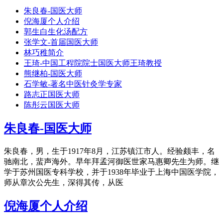
朱良春-国医大师
倪海厦个人介绍
郭生白生化汤配方
张学文-首届国医大师
林巧稚简介
王琦-中国工程院院士国医大师王琦教授
熊继柏-国医大师
石学敏-著名中医针灸学专家
路志正国医大师
陈彤云国医大师
朱良春-国医大师
朱良春，男，生于1917年8月，江苏镇江市人。经验颇丰，名
驰南北，蜚声海外。早年拜孟河御医世家马惠卿先生为师。继
学于苏州国医专科学校，并于1938年毕业于上海中国医学院，
师从章次公先生，深得其传，从医
倪海厦个人介绍