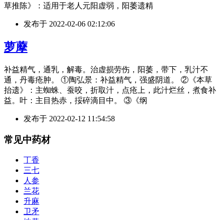
草推陈》：适用于老人元阳虚弱，阳萎遗精
发布于
2022-02-06 02:12:06
萝藦
补益精气，通乳，解毒。治虚损劳伤，阳萎，带下，乳汁不
通，丹毒疮肿。 ①陶弘景：补益精气，强盛阴道。 ②《本草
抬遗》：主蜘蛛、蚕咬，折取汁，点疮上，此汁烂丝，煮食补
益。叶：主目热赤，挼碎滴目中。 ③《纲
发布于
2022-02-12 11:54:58
常见中药材
丁香
三七
人参
兰花
升麻
卫矛