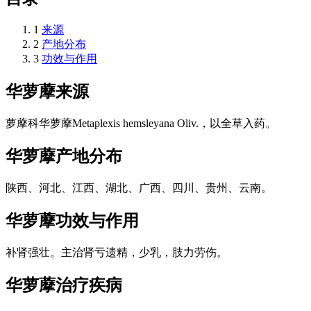
1
来源
2
产地分布
3
功效与作用
华萝藦
来源
萝藦科华萝藦Metaplexis hemsleyana Oliv.，以全草入药。
华萝藦
产地分布
陕西、河北、江西、湖北、广西、四川、贵州、云南。
华萝藦
功效与作用
补肾强壮。主治肾亏遗精，少乳，肢力劳伤。
华萝藦
治疗疾病