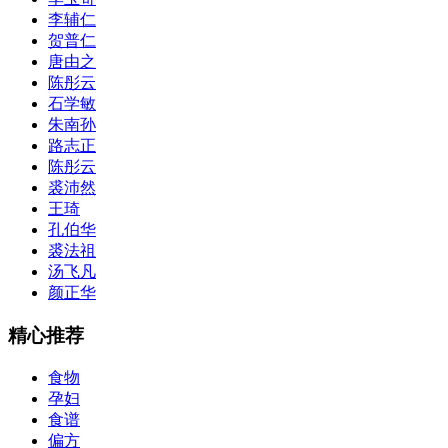
李辅仁
贺普仁
唐由之
陈彤云
石学敏
朱南孙
路志正
陈彤云
裘沛然
王琦
孔伯华
裘法祖
汤飞凡
颜正华
精心推荐
食物
孕妇
食谱
偏方