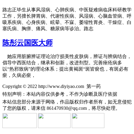
路志正毕生从事风湿病、心肺疾病、中医疑难病临床科研教学
工作，另擅长脾胃病、代谢性疾病、风湿病、心脑血管病、呼
吸系疾病、心身疾病、眩晕、不寐、萎缩性胃炎、干燥症、白
塞氏病、胸痹、痛风、糖尿病等诊治。路志
陈彤云国医大师
她应用脏腑辨证理论治疗损美性皮肤病，辨证与辨病结合，
倡导中西医结合，继承和创新，改进剂型。完善痤疮病多
以“热邪致病”的理论体系；提出黄褐斑“斑皆瘀也，有斑必有
瘀，久病必瘀，
Copyright © 2022 http://www.diyiyao.com 第一药
特别声明：本站内容仅供参考，不作为诊断及医疗依据
本站信息部分来源于网络，作品版权归作者所有，如无意侵犯
了您的版权，请来信
861470930@qq.com，将尽快处理。