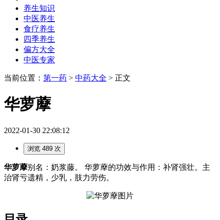
养生知识
中医养生
食疗养生
四季养生
偏方大全
中医专家
当前位置：
第一药
>
中药大全
> 正文
华萝藦
2022-01-30 22:08:12
浏览 489 次
华萝藦
别名：奶浆藤。 华萝藦的功效与作用：补肾强壮。主
治肾亏遗精，少乳，肢力劳伤。
目录