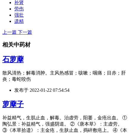
补肾
劳伤
强壮
遗精
上一篇
下一篇
相关中药材
石萝藦
散风清热；解毒消肿。主风热感冒；咳嗽；咽痛；目赤；肝
炎；毒蛇咬伤
发布于
2022-01-22 07:54:54
萝藦子
补益精气，生肌止血，解毒。治虚劳，阳萎，金疮出血。 ①
陶弘景：补益精气，强盛阴道。 ②《唐本草》：主虚劳。
③《本草拾遗》：主金疮，生肤止血，捣碎敷疮上。 ④《本