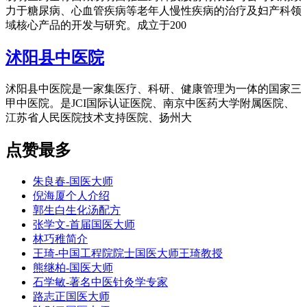
力于糖尿病、心血管疾病等老年人慢性疾病的治疗及妇产科领
域核心产品的开发与研究。成立于200
沭阳县中医院
沭阳县中医院是一家集医疗、科研、健康管理为一体的国家三
甲中医院。是JCI国际认证医院、南京中医药大学附属医院、
江苏省人民医院技术支持医院、扬州大
点赞最多
朱良春-国医大师
倪海厦个人介绍
郭生白生化汤配方
张学文-首届国医大师
林巧稚简介
王琦-中国工程院院士国医大师王琦教授
熊继柏-国医大师
石学敏-著名中医针灸学专家
路志正国医大师