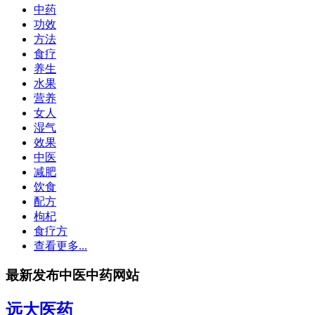
中药
功效
方法
食疗
养生
水果
营养
女人
湿气
效果
中医
减肥
饮食
配方
枸杞
食疗方
查看更多...
最新发布中医中药网站
远大医药