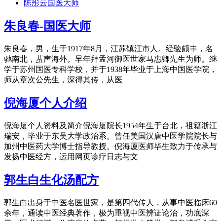
陈彤云国医大师
朱良春-国医大师
朱良春，男，生于1917年8月，江苏镇江市人。经验颇丰，名
驰南北，蜚声海外。早年拜孟河御医世家马惠卿先生为师。继
学于苏州国医专科学校，并于1938年毕业于上海中国医学院，
师从章次公先生，深得其传，从医
倪海厦个人介绍
倪海厦个人资料及简介倪海厦院长1954年生于台北，祖籍浙江
瑞安，毕业于东吴大学政治系。曾任美国汉唐中医学院院长与
加州中医药大学博士指导教授。倪海厦医师毕生致力于传承与
发扬中医经方，运用网页诊疗日志与文
郭生白生化汤配方
郭生白出身于中医名医世家，是第四代传人，从事中医临床60
余年，通读中医经典著作，极为重视中医辨证论治，功底深