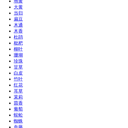
地黄
大黄
当归
扁豆
木通
木香
杜鹃
枇杷
柳叶
珊瑚
珍珠
甘草
白皮
竹叶
红花
耳草
茉莉
茴香
葡萄
蜈蚣
蜘蛛
血藤