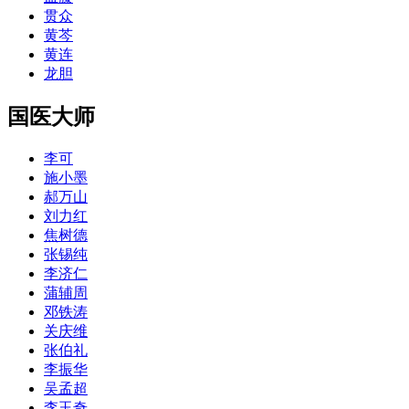
贯众
黄芩
黄连
龙胆
国医大师
李可
施小墨
郝万山
刘力红
焦树德
张锡纯
李济仁
蒲辅周
邓铁涛
关庆维
张伯礼
李振华
吴孟超
李玉奇