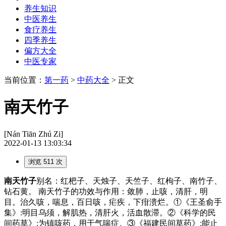
养生知识
中医养生
食疗养生
四季养生
偏方大全
中医专家
当前位置：
第一药
>
中药大全
> 正文
南天竹子
[Nán Tiān Zhú Zi]
2022-01-13 13:03:34
浏览 511 次
南天竹子
别名：红杷子、天烛子、天竺子、红枸子、南竹子、
钻石黄。 南天竹子的功效与作用：敛肺，止咳，清肝，明
目。治久咳，喘息，百日咳，疟疾，下疳溃烂。①《王圣俞手
集》:明目乌须，解肌热，清肝火，活血散滞。②《科学的民
间药草》:为镇咳药，用于气喘症。③《福建民间草药》:能止