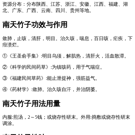
资源分布：分布陕西、江苏、浙江、安徽、江西、福建、湖
北、广东、广西、云南、四川、贵州等地。
南天竹子
功效与作用
敛肺，止咳，清肝，明目。治久咳，喘息，百日咳，疟疾，下
疳溃烂。
①《王圣俞手集》:明目乌须，解肌热，清肝火，活血散滞。
②《科学的民间药草》:为镇咳药，用于气喘症。
③《福建民间草药》:能止泄提神，强筋益气。
④《药材学》:敛肺。治久咳自汗，并治阴萎。
南天竹子
用法用量
内服:煎汤，2～5钱；或烧存性研末。外用:捣敷或烧存性研末
调涂。