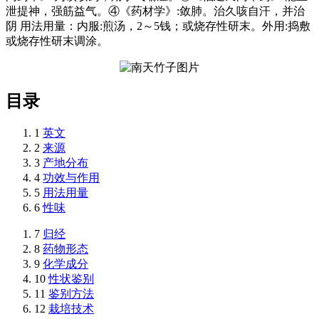
泄提神，强筋益气。④《药材学》:敛肺。治久咳自汗，并治
阴 用法用量：内服:煎汤，2～5钱；或烧存性研末。外用:捣敷
或烧存性研末调涂。
目录
1
英文
2
来源
3
产地分布
4
功效与作用
5
用法用量
6
性味
7
归经
8
药物形态
9
化学成分
10
性状鉴别
11
鉴别方法
12
栽培技术