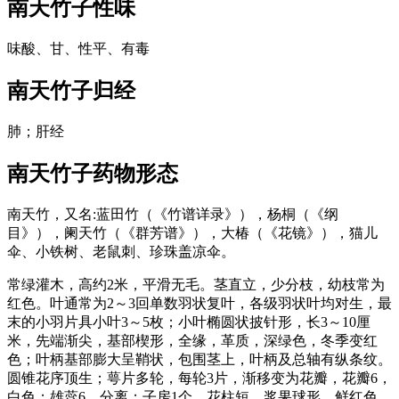
南天竹子
性味
味酸、甘、性平、有毒
南天竹子
归经
肺；肝经
南天竹子
药物形态
南天竹，又名:蓝田竹（《竹谱详录》），杨桐（《纲
目》），阑天竹（《群芳谱》），大椿（《花镜》），猫儿
伞、小铁树、老鼠刺、珍珠盖凉伞。
常绿灌木，高约2米，平滑无毛。茎直立，少分枝，幼枝常为
红色。叶通常为2～3回单数羽状复叶，各级羽状叶均对生，最
末的小羽片具小叶3～5枚；小叶椭圆状披针形，长3～10厘
米，先端渐尖，基部楔形，全缘，革质，深绿色，冬季变红
色；叶柄基部膨大呈鞘状，包围茎上，叶柄及总轴有纵条纹。
圆锥花序顶生；萼片多轮，每轮3片，渐移变为花瓣，花瓣6，
白色；雄蕊6，分离；子房1个，花柱短。浆果球形，鲜红色，