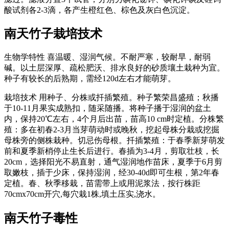
酸试剂各2-3滴，各产生橙红色、棕色及灰白色沉淀。
南天竹子
栽培技术
生物学特性 喜温暖、湿润气候。不耐严寒，较耐旱，耐弱
碱。以土层深厚、疏松肥沃、排水良好的砂质壤土栽种为宜。
种子有较长的后熟期，需经120d左右才能萌芽。
栽培技术 用种子、分株或扦插繁殖。种子繁荣昌盛殖；秋播
于10-11月果实成熟扣，随采随播。将种子播于湿润的盆土
内，保持20℃左右，4个月后出苗，苗高10 cm时定植。分株繁
殖：多在初春2-3月当芽萌动时或晚秋，挖起母株分栽或挖掘
母株旁的侧株栽种。切忌伤母根。扦插繁殖：于春季新芽萌发
前和夏季新梢停止生长后进行。春插为3-4月，剪取壮枝，长
20cm，选择阳光不易直射，通气湿润地作苗床，夏季于6月剪
取嫩枝，插于少床，保持湿润，经30-40d即可生根，第2年春
定植。春、秋季移栽，苗需带上或用泥浆法，按行株距
70cmx70cm开穴,每穴栽1株,填土压实,浇水。
南天竹子
毒性