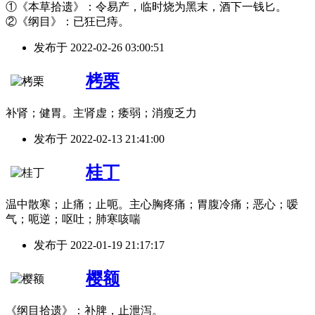
①《本草拾遗》：令易产，临时烧为黑末，酒下一钱匕。
②《纲目》：已狂已痔。
发布于
2022-02-26 03:00:51
栲栗
补肾；健胃。主肾虚；痿弱；消瘦乏力
发布于
2022-02-13 21:41:00
桂丁
温中散寒；止痛；止呃。主心胸疼痛；胃腹冷痛；恶心；嗳
气；呃逆；呕吐；肺寒咳喘
发布于
2022-01-19 21:17:17
樱额
《纲目拾遗》：补脾，止泄泻。