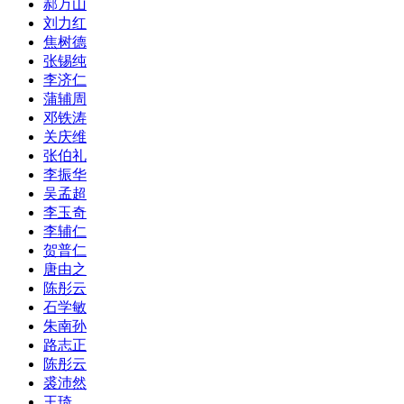
郝万山
刘力红
焦树德
张锡纯
李济仁
蒲辅周
邓铁涛
关庆维
张伯礼
李振华
吴孟超
李玉奇
李辅仁
贺普仁
唐由之
陈彤云
石学敏
朱南孙
路志正
陈彤云
裘沛然
王琦