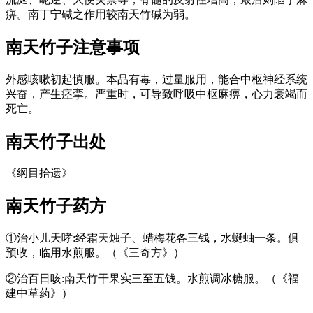
痹。南丁宁碱之作用较南天竹碱为弱。
南天竹子
注意事项
外感咳嗽初起慎服。本品有毒，过量服用，能合中枢神经系统
兴奋，产生痉挛。严重时，可导致呼吸中枢麻痹，心力衰竭而
死亡。
南天竹子
出处
《纲目拾遗》
南天竹子
药方
①治小儿天哮:经霜天烛子、蜡梅花各三钱，水蜒蚰一条。俱
预收，临用水煎服。（《三奇方》）
②治百日咳:南天竹干果实三至五钱。水煎调冰糖服。（《福
建中草药》）