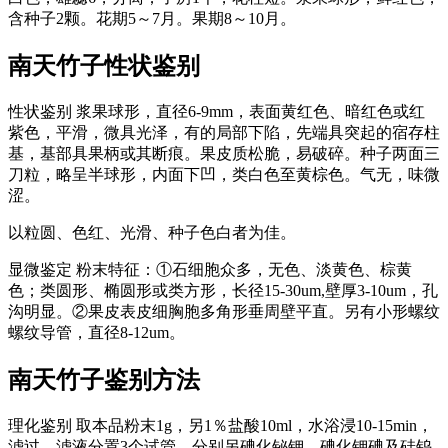
含种子2颗。花期5～7月。果期8～10月。
南天竹子
性状鉴别
性状鉴别 浆果球形，直径6-9mm，表面黄红色、暗红色或红
紫色，平滑，微具光泽，有的局部下陷，先端具突起的宿存柱
基，基部具果柄或其断痕。果皮质松脆，易破碎。种子两面三
刀粒，略呈半球形，内面下凹，类白色至黄棕色。气无，味微
涩。
以粒圆、色红、光滑、种子色白者为佳。
显微鉴定 粉末特征：①石细胞众多，无色、淡黄色、棕黄
色；类圆形、椭圆形或类方形，长径15-30um,壁厚3-10um，孔
沟明显。②果皮表皮细胸胞多角形垂周壁平直。另有小形螺纹
螺纹导管，直径8-12um。
南天竹子
鉴别方法
理化鉴别 取本品粉末1g，另1％盐酸10ml，水浴浸10-15min，
滤过。滤液分置3个试管，分别另碘化铋钾、碘化钾碘及硅钨