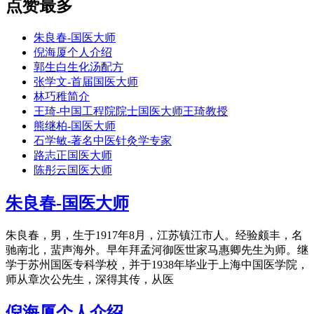
点赞最多
朱良春-国医大师
倪海厦个人介绍
郭生白生化汤配方
张学文-首届国医大师
林巧稚简介
王琦-中国工程院院士国医大师王琦教授
熊继柏-国医大师
石学敏-著名中医针灸学专家
路志正国医大师
陈彤云国医大师
朱良春-国医大师
朱良春，男，生于1917年8月，江苏镇江市人。经验颇丰，名
驰南北，蜚声海外。早年拜孟河御医世家马惠卿先生为师。继
学于苏州国医专科学校，并于1938年毕业于上海中国医学院，
师从章次公先生，深得其传，从医
倪海厦个人介绍