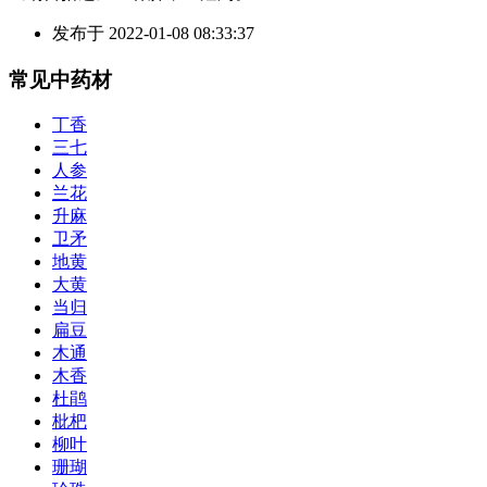
发布于
2022-01-08 08:33:37
常见中药材
丁香
三七
人参
兰花
升麻
卫矛
地黄
大黄
当归
扁豆
木通
木香
杜鹃
枇杷
柳叶
珊瑚