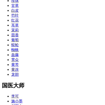
珍珠
甘草
白皮
竹叶
红花
耳草
茉莉
茴香
葡萄
蜈蚣
蜘蛛
血藤
贯众
黄芩
黄连
龙胆
国医大师
李可
施小墨