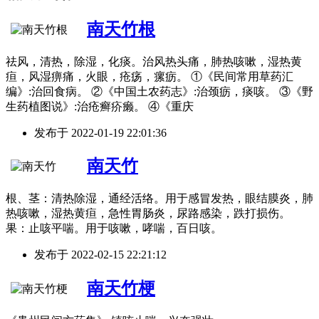
南天竹根
祛风，清热，除湿，化痰。治风热头痛，肺热咳嗽，湿热黄
疸，风湿痹痛，火眼，疮疡，瘰疬。 ①《民间常用草药汇
编》:治回食病。 ②《中国土农药志》:治颈疬，痰咳。 ③《野
生药植图说》:治疮癣疥癞。 ④《重庆
发布于
2022-01-19 22:01:36
南天竹
根、茎：清热除湿，通经活络。用于感冒发热，眼结膜炎，肺
热咳嗽，湿热黄疸，急性胃肠炎，尿路感染，跌打损伤。
果：止咳平喘。用于咳嗽，哮喘，百日咳。
发布于
2022-02-15 22:21:12
南天竹梗