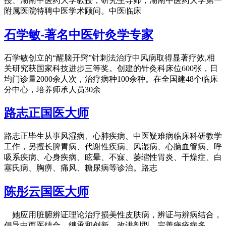
授、湖南中医药大学教授，研究生导师，湖南中医药大学第一
附属医院特聘中医学术顾问。中医临床
石学敏-著名中医针灸学专家
石学敏创立的“醒脑开窍”针刺法治疗中风病取得显著疗效,相
关研究获国家科技进步三等奖。创建的针灸科床位600张，日
均门诊量2000余人次，治疗病种100余种。在全国建48个临床
分中心，培养师承人员30余
路志正国医大师
路志正毕生从事风湿病、心肺疾病、中医疑难病临床科研教学
工作，另擅长脾胃病、代谢性疾病、风湿病、心脑血管病、呼
吸系疾病、心身疾病、眩晕、不寐、萎缩性胃炎、干燥症、白
塞氏病、胸痹、痛风、糖尿病等诊治。路志
陈彤云国医大师
她应用脏腑辨证理论治疗损美性皮肤病，辨证与辨病结合，
倡导中西医结合，继承和创新，改进剂型。完善痤疮病多