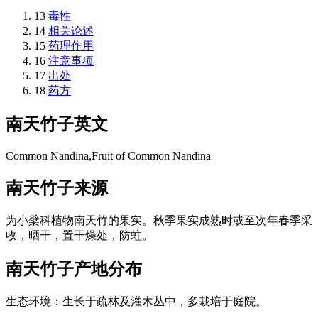
13
毒性
14
相关论述
15
药理作用
16
注意事项
17
出处
18
药方
南天竹子
英文
Common Nandina,Fruit of Common Nandina
南天竹子
来源
为小檗科植物南天竹的果实。秋季果实成熟时或至次年春季采
收，晒干，置干燥处，防蛀。
南天竹子
产地分布
生态环境：生长于疏林及灌木丛中，多栽培于庭院。