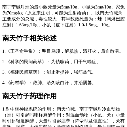
南丁宁碱对蛙的最小致死量为5mg/10g、小鼠为3mg/10g、家兔
为70mg/kg（原文来注明，可能为注射给药）。以南天竹碱为
主要成分的总碱，毒性较大，其半数致死量为：蛙（胸淋巴腔
注射）1.63mg/10g，小鼠（皮下注射）1.0-1.5mg、10g。
南天竹子
相关论述
1.《王圣俞手集》：明目乌须，解肌热，清肝火，后血散滞。
2.《科学的民间药草》：为镇咳药，用于气喘症。
3.《福建民间草药》：能止泄提神，强筋益气。
4.《药材学》：敛肺。洽久咳白汗，并治阴萎。
南天竹子
药理作用
1.对中枢神经系统的作用： 南天竹碱、南丁宁碱对冷血动物
（蛙）可引起吗啡样麻醉作用；对温血动物（小鼠、犬）小量
时引起轻度麻醉，大量时引起痉孪（阵挛型及强直性），犬有
流涎、呢逆、大便失禁等；脊髓的反射性增高，最后则陷于麻