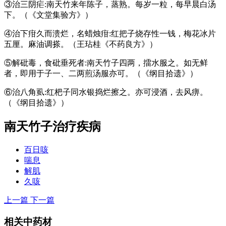
③治三阴疟:南天竹来年陈子，蒸熟。每岁一粒，每早晨白汤
下。（《文堂集验方》）
④治下疳久而溃烂，名蜡烛疳:红把子烧存性一钱，梅花冰片
五厘。麻油调搽。（王玷桂《不药良方》）
⑤解砒毒，食砒垂死者:南天竹子四两，擂水服之。如无鲜
者，即用于子一、二两煎汤服亦可。（《纲目拾遗》）
⑥治八角虱:红杷子同水银捣烂擦之。亦可浸酒，去风痹。
（《纲目拾遗》）
南天竹子
治疗疾病
百日咳
喘息
解肌
久咳
上一篇
下一篇
相关中药材