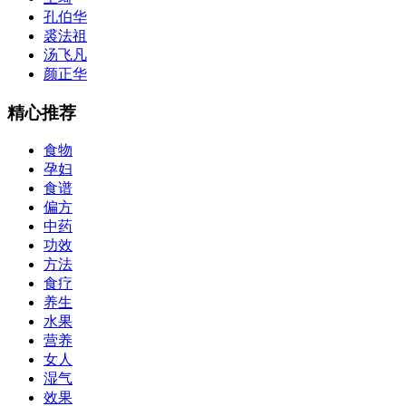
孔伯华
裘法祖
汤飞凡
颜正华
精心推荐
食物
孕妇
食谱
偏方
中药
功效
方法
食疗
养生
水果
营养
女人
湿气
效果