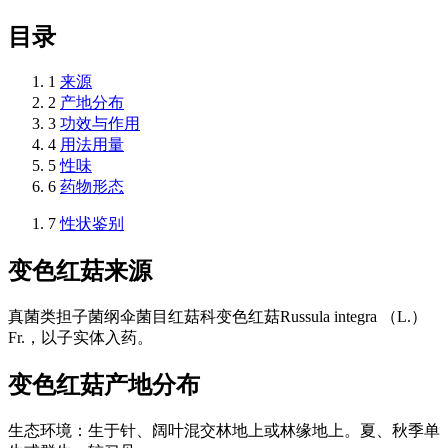
目录
1
来源
2
产地分布
3
功效与作用
4
用法用量
5
性味
6
药物形态
7
性状鉴别
变色红菇
来源
真菌类担子菌纲伞菌目红菇科变色红菇Russula integra （L.）
Fr.，以子实体入药。
变色红菇
产地分布
生态环境：生于针、阔叶混交林地上或林缘地上。夏、秋季单