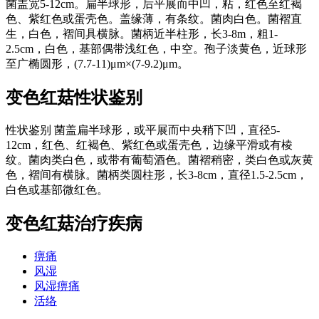
菌盖宽5-12cm。扁半球形，后平展而中凹，粘，红色至红褐
色、紫红色或蛋壳色。盖缘薄，有条纹。菌肉白色。菌褶直
生，白色，褶间具横脉。菌柄近半柱形，长3-8m，粗1-
2.5cm，白色，基部偶带浅红色，中空。孢子淡黄色，近球形
至广椭圆形，(7.7-11)μm×(7-9.2)μm。
变色红菇
性状鉴别
性状鉴别 菌盖扁半球形，或平展而中央稍下凹，直径5-
12cm，红色、红褐色、紫红色或蛋壳色，边缘平滑或有棱
纹。菌肉类白色，或带有葡萄酒色。菌褶稍密，类白色或灰黄
色，褶间有横脉。菌柄类圆柱形，长3-8cm，直径1.5-2.5cm，
白色或基部微红色。
变色红菇
治疗疾病
痹痛
风湿
风湿痹痛
活络