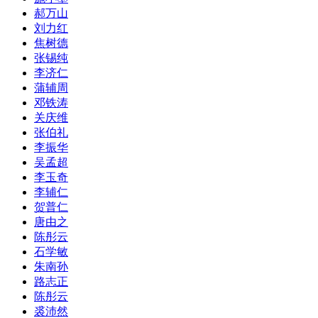
郝万山
刘力红
焦树德
张锡纯
李济仁
蒲辅周
邓铁涛
关庆维
张伯礼
李振华
吴孟超
李玉奇
李辅仁
贺普仁
唐由之
陈彤云
石学敏
朱南孙
路志正
陈彤云
裘沛然