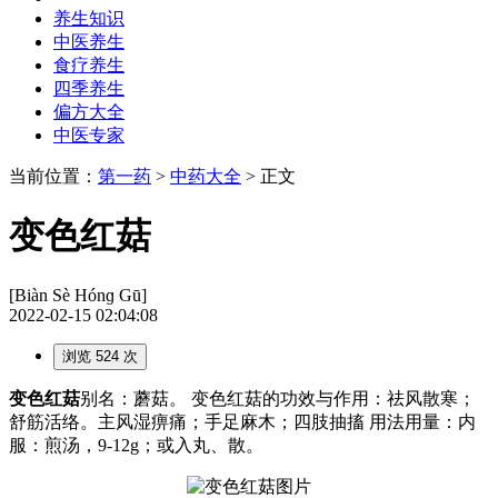
养生知识
中医养生
食疗养生
四季养生
偏方大全
中医专家
当前位置：
第一药
>
中药大全
> 正文
变色红菇
[Biàn Sè Hónɡ Gū]
2022-02-15 02:04:08
浏览 524 次
变色红菇
别名：蘑菇。 变色红菇的功效与作用：祛风散寒；
舒筋活络。主风湿痹痛；手足麻木；四肢抽搐 用法用量：内
服：煎汤，9-12g；或入丸、散。