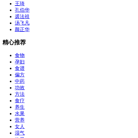
王琦
孔伯华
裘法祖
汤飞凡
颜正华
精心推荐
食物
孕妇
食谱
偏方
中药
功效
方法
食疗
养生
水果
营养
女人
湿气