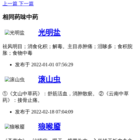
上一篇
下一篇
相同药味中药
光明盐
祛风明目；消食化积；解毒。主目赤肿痛；泪眵多；食积脘
胀；食物中毒
发布于
2022-01-01 07:56:29
滚山虫
①《文山中草药》：舒筋活血，消肿散瘀。 ②《云南中草
药》：接骨止痛。
发布于
2022-02-18 07:04:09
狼喉靥