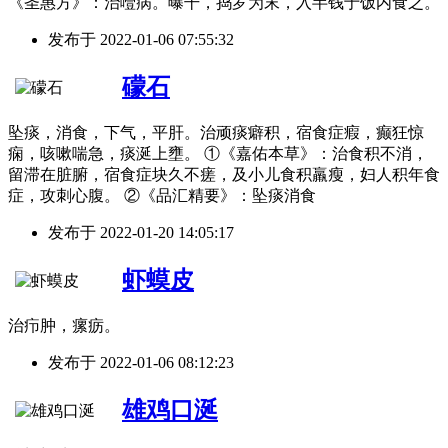
《圣惠方》：治噎病。曝干，捣罗为末，入半钱于饭内食之。
发布于
2022-01-06 07:55:32
礞石
坠痰，消食，下气，平肝。治顽痰癖积，宿食症瘕，癫狂惊
痫，咳嗽喘急，痰涎上壅。 ①《嘉佑本草》：治食积不消，
留滞在脏腑，宿食症块久不瘥，及小儿食积羸瘦，妇人积年食
症，攻刺心腹。 ②《品汇精要》：坠痰消食
发布于
2022-01-20 14:05:17
虾蟆皮
治疖肿，瘰疬。
发布于
2022-01-06 08:12:23
雄鸡口涎