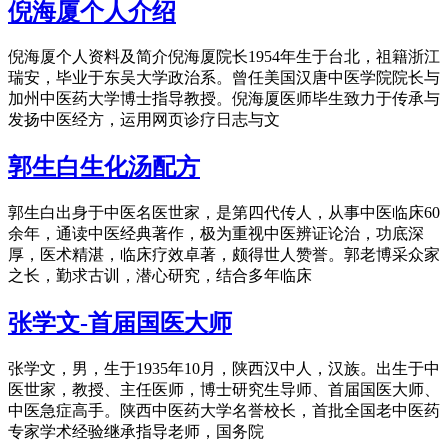
倪海厦个人介绍
倪海厦个人资料及简介倪海厦院长1954年生于台北，祖籍浙江
瑞安，毕业于东吴大学政治系。曾任美国汉唐中医学院院长与
加州中医药大学博士指导教授。倪海厦医师毕生致力于传承与
发扬中医经方，运用网页诊疗日志与文
郭生白生化汤配方
郭生白出身于中医名医世家，是第四代传人，从事中医临床60
余年，通读中医经典著作，极为重视中医辨证论治，功底深
厚，医术精湛，临床疗效卓著，颇得世人赞誉。郭老博采众家
之长，勤求古训，潜心研究，结合多年临床
张学文-首届国医大师
张学文，男，生于1935年10月，陕西汉中人，汉族。出生于中
医世家，教授、主任医师，博士研究生导师、首届国医大师、
中医急症高手。陕西中医药大学名誉校长，首批全国老中医药
专家学术经验继承指导老师，国务院