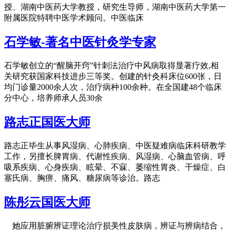
授、湖南中医药大学教授，研究生导师，湖南中医药大学第一
附属医院特聘中医学术顾问。中医临床
石学敏-著名中医针灸学专家
石学敏创立的“醒脑开窍”针刺法治疗中风病取得显著疗效,相
关研究获国家科技进步三等奖。创建的针灸科床位600张，日
均门诊量2000余人次，治疗病种100余种。在全国建48个临床
分中心，培养师承人员30余
路志正国医大师
路志正毕生从事风湿病、心肺疾病、中医疑难病临床科研教学
工作，另擅长脾胃病、代谢性疾病、风湿病、心脑血管病、呼
吸系疾病、心身疾病、眩晕、不寐、萎缩性胃炎、干燥症、白
塞氏病、胸痹、痛风、糖尿病等诊治。路志
陈彤云国医大师
她应用脏腑辨证理论治疗损美性皮肤病，辨证与辨病结合，