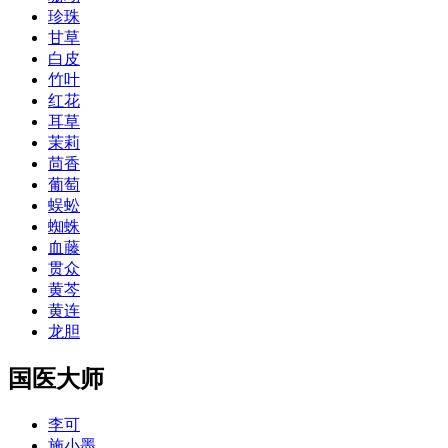
珍珠
甘草
白皮
竹叶
红花
耳草
茉莉
茴香
葡萄
蜈蚣
蜘蛛
血藤
贯众
黄芩
黄连
龙胆
国医大师
李可
施小墨