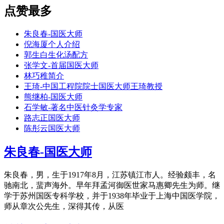
点赞最多
朱良春-国医大师
倪海厦个人介绍
郭生白生化汤配方
张学文-首届国医大师
林巧稚简介
王琦-中国工程院院士国医大师王琦教授
熊继柏-国医大师
石学敏-著名中医针灸学专家
路志正国医大师
陈彤云国医大师
朱良春-国医大师
朱良春，男，生于1917年8月，江苏镇江市人。经验颇丰，名
驰南北，蜚声海外。早年拜孟河御医世家马惠卿先生为师。继
学于苏州国医专科学校，并于1938年毕业于上海中国医学院，
师从章次公先生，深得其传，从医