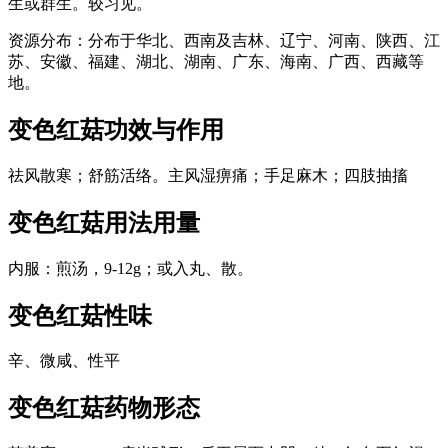
生或群生。较习见。
资源分布：分布于华北、西南及吉林、辽宁、河南、陕西、江
苏、安徽、福建、湖北、湖南、广东、海南、广西、西藏等
地。
变色红菇
功效与作用
祛风散寒；舒筋活络。主风湿痹痛；手足麻木；四肢抽搐
变色红菇
用法用量
内服：煎汤，9-12g；或入丸、散。
变色红菇
性味
辛、微咸、性平
变色红菇
药物形态