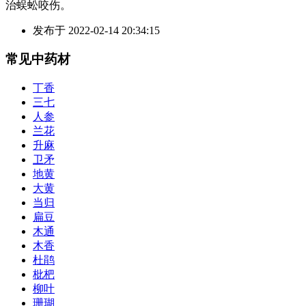
治蜈蚣咬伤。
发布于
2022-02-14 20:34:15
常见中药材
丁香
三七
人参
兰花
升麻
卫矛
地黄
大黄
当归
扁豆
木通
木香
杜鹃
枇杷
柳叶
珊瑚