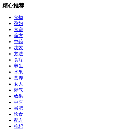
精心推荐
食物
孕妇
食谱
偏方
中药
功效
方法
食疗
养生
水果
营养
女人
湿气
效果
中医
减肥
饮食
配方
枸杞