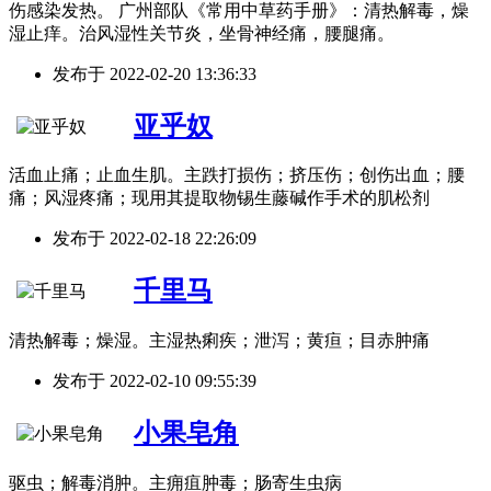
伤感染发热。 广州部队《常用中草药手册》：清热解毒，燥
湿止痒。治风湿性关节炎，坐骨神经痛，腰腿痛。
发布于
2022-02-20 13:36:33
亚乎奴
活血止痛；止血生肌。主跌打损伤；挤压伤；创伤出血；腰
痛；风湿疼痛；现用其提取物锡生藤碱作手术的肌松剂
发布于
2022-02-18 22:26:09
千里马
清热解毒；燥湿。主湿热痢疾；泄泻；黄疸；目赤肿痛
发布于
2022-02-10 09:55:39
小果皂角
驱虫；解毒消肿。主痈疽肿毒；肠寄生虫病