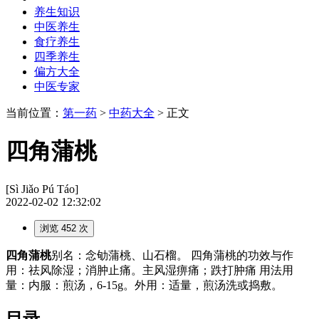
养生知识
中医养生
食疗养生
四季养生
偏方大全
中医专家
当前位置：
第一药
>
中药大全
> 正文
四角蒲桃
[Sì Jiǎo Pú Táo]
2022-02-02 12:32:02
浏览 452 次
四角蒲桃
别名：念劬蒲桃、山石榴。 四角蒲桃的功效与作
用：祛风除湿；消肿止痛。主风湿痹痛；跌打肿痛 用法用
量：内服：煎汤，6-15g。外用：适量，煎汤洗或捣敷。
目录