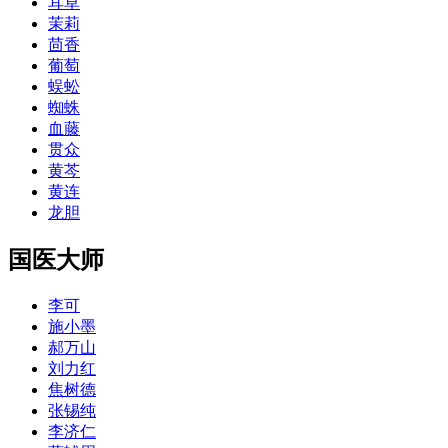
耳草
茉莉
茴香
葡萄
蜈蚣
蜘蛛
血藤
贯众
黄芩
黄连
龙胆
国医大师
李可
施小墨
郝万山
刘力红
焦树德
张锡纯
李济仁