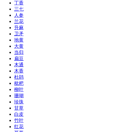
丁香
三七
人参
兰花
升麻
卫矛
地黄
大黄
当归
扁豆
木通
木香
杜鹃
枇杷
柳叶
珊瑚
珍珠
甘草
白皮
竹叶
红花