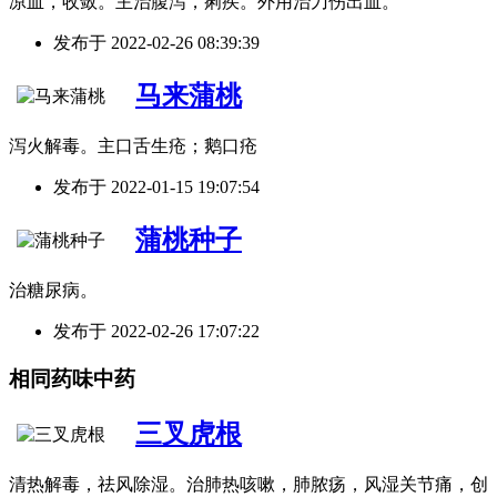
凉血，收敛。主治腹泻，痢疾。外用治刀伤出血。
发布于
2022-02-26 08:39:39
马来蒲桃
泻火解毒。主口舌生疮；鹅口疮
发布于
2022-01-15 19:07:54
蒲桃种子
治糖尿病。
发布于
2022-02-26 17:07:22
相同药味中药
三叉虎根
清热解毒，祛风除湿。治肺热咳嗽，肺脓疡，风湿关节痛，创