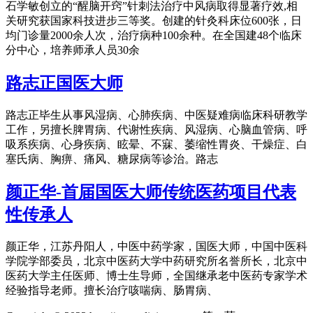
石学敏创立的“醒脑开窍”针刺法治疗中风病取得显著疗效,相
关研究获国家科技进步三等奖。创建的针灸科床位600张，日
均门诊量2000余人次，治疗病种100余种。在全国建48个临床
分中心，培养师承人员30余
路志正国医大师
路志正毕生从事风湿病、心肺疾病、中医疑难病临床科研教学
工作，另擅长脾胃病、代谢性疾病、风湿病、心脑血管病、呼
吸系疾病、心身疾病、眩晕、不寐、萎缩性胃炎、干燥症、白
塞氏病、胸痹、痛风、糖尿病等诊治。路志
颜正华-首届国医大师传统医药项目代表
性传承人
颜正华，江苏丹阳人，中医中药学家，国医大师，中国中医科
学院学部委员，北京中医药大学中药研究所名誉所长，北京中
医药大学主任医师、博士生导师，全国继承老中医药专家学术
经验指导老师。擅长治疗咳喘病、肠胃病、