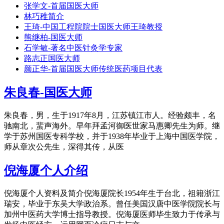
张学文-首届国医大师
林巧稚简介
王琦-中国工程院院士国医大师王琦教授
熊继柏-国医大师
石学敏-著名中医针灸学专家
路志正国医大师
颜正华-首届国医大师传统医药项目代表
朱良春-国医大师
朱良春，男，生于1917年8月，江苏镇江市人。经验颇丰，名
驰南北，蜚声海外。早年拜孟河御医世家马惠卿先生为师。继
学于苏州国医专科学校，并于1938年毕业于上海中国医学院，
师从章次公先生，深得其传，从医
倪海厦个人介绍
倪海厦个人资料及简介倪海厦院长1954年生于台北，祖籍浙江
瑞安，毕业于东吴大学政治系。曾任美国汉唐中医学院院长与
加州中医药大学博士指导教授。倪海厦医师毕生致力于传承与