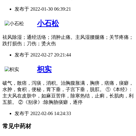
发布于
2022-01-30 06:39:21
小石松
祛风除湿；通经活络；消肿止痛。主风湿腰腿痛；关节疼痛；
跌打损伤；刀伤；烫火伤
发布于
2022-02-27 20:21:44
枳实
破气，散痞，泻痰，消积。治胸腹胀满，胸痹，痞痛，痰癖，
水肿，食积，便秘，胃下垂，子宫下垂，脱肛。 ①《本经》:
主大风在皮肤中，如麻豆苦痒，除寒热结，止痢，长肌肉，利
五脏。 ②《别录》:除胸胁痰癖，逐停
发布于
2022-02-06 14:24:33
常见中药材