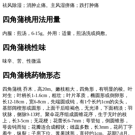
祛风除湿；消肿止痛。主风湿痹痛；跌打肿痛
四角蒲桃
用法用量
内服：煎汤，6-15g。外用：适量，煎汤洗或捣敷。
四角蒲桃
性味
味辛、苦、性微温
四角蒲桃
药物形态
四角蒲桃 乔木，高20m。嫩枝粗大，四角形，有明显的棱。叶
对生；叶柄长1-1.6cm，粗壮；叶片革质，椭圆形或倒卵形，
长12-18cm，宽6-8cm，先端圆或钝，有1个长约1cm的尖头，
基部阔楔形或圆形，上面干后暗褐色，无光泽，下面稍淡；羽
状脉，侧脉9-13对。聚伞花序组成圆锥花序，生于无叶的枝
上，长3-5cm；无花梗；花蕾长6-7mm；萼管短，倒圆锥形，
萼齿钝而短；花瓣连合成帽状；雄蕊多数，长3mm，花药丁字
着生，纵裂；子房下位。浆果球形，直径约1cm。花期7-8月。