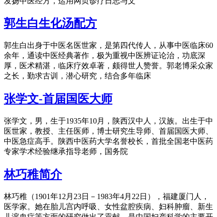
发扬中医经方，运用网页诊疗日志与文
郭生白生化汤配方
郭生白出身于中医名医世家，是第四代传人，从事中医临床60
余年，通读中医经典著作，极为重视中医辨证论治，功底深
厚，医术精湛，临床疗效卓著，颇得世人赞誉。郭老博采众家
之长，勤求古训，潜心研究，结合多年临床
张学文-首届国医大师
张学文，男，生于1935年10月，陕西汉中人，汉族。出生于中
医世家，教授、主任医师，博士研究生导师、首届国医大师、
中医急症高手。陕西中医药大学名誉校长，首批全国老中医药
专家学术经验继承指导老师，国务院
林巧稚简介
林巧稚（1901年12月23日－1983年4月22日），福建厦门人，
医学家。她在胎儿宫内呼吸、女性盆腔疾病、妇科肿瘤、新生
儿溶血症等方面的研究做出了贡献，是中国妇产科学的主要开