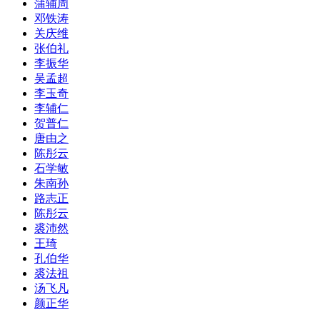
蒲辅周
邓铁涛
关庆维
张伯礼
李振华
吴孟超
李玉奇
李辅仁
贺普仁
唐由之
陈彤云
石学敏
朱南孙
路志正
陈彤云
裘沛然
王琦
孔伯华
裘法祖
汤飞凡
颜正华