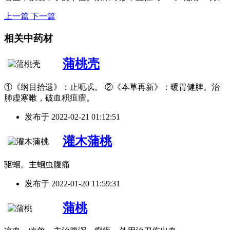
上一篇
下一篇
相关中药材
蒲桃壳
①《纲目拾遗》：止呃忒。 ②《本草再新》：暖胃健脾。治
肺虚寒嗽，破血积疽瘤。
发布于
2022-02-21 01:12:51
灌木蒲桃
驱蛔。主蛔虫腹痛
发布于
2022-01-20 11:59:31
蒲桃