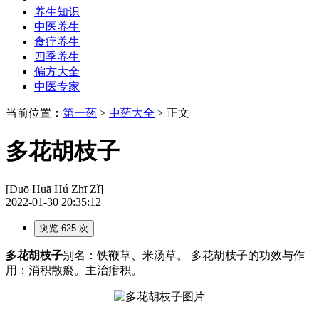
养生知识
中医养生
食疗养生
四季养生
偏方大全
中医专家
当前位置：
第一药
>
中药大全
> 正文
多花胡枝子
[Duō Huā Hú Zhī Zǐ]
2022-01-30 20:35:12
浏览 625 次
多花胡枝子
别名：铁鞭草、米汤草。 多花胡枝子的功效与作
用：消积散瘀。主治疳积。