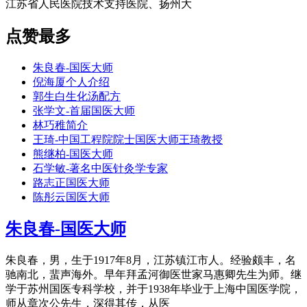
江苏省人民医院技术支持医院、扬州大
点赞最多
朱良春-国医大师
倪海厦个人介绍
郭生白生化汤配方
张学文-首届国医大师
林巧稚简介
王琦-中国工程院院士国医大师王琦教授
熊继柏-国医大师
石学敏-著名中医针灸学专家
路志正国医大师
陈彤云国医大师
朱良春-国医大师
朱良春，男，生于1917年8月，江苏镇江市人。经验颇丰，名
驰南北，蜚声海外。早年拜孟河御医世家马惠卿先生为师。继
学于苏州国医专科学校，并于1938年毕业于上海中国医学院，
师从章次公先生，深得其传，从医