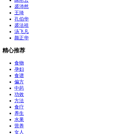
陈彤云
裘沛然
王琦
孔伯华
裘法祖
汤飞凡
颜正华
精心推荐
食物
孕妇
食谱
偏方
中药
功效
方法
食疗
养生
水果
营养
女人