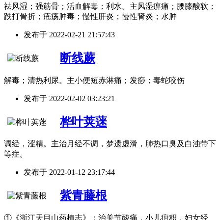
祛风湿；强筋骨；活血解毒；利水。主风湿痹痛；腰膝酸软；
跌打骨折；疮疡肿毒；慢性肝炎；慢性肾炎；水肿
发布于
2022-02-21 21:57:43
断线蕨
解毒；清热利尿。主小便短赤淋痛；发痧；毒蛇咬伤
发布于
2022-02-02 03:23:21
桦叶荚蒾
调经，涩精。主治月经不调，梦遗虚滑，肺热口臭及白浊带下
等症。
发布于
2022-01-12 23:17:44
紫青藤根
①《浙江天目山药植志》：治关节酸痛，小儿疳积，妇女经