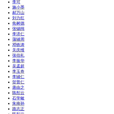
李可
施小墨
郝万山
刘力红
焦树德
张锡纯
李济仁
蒲辅周
邓铁涛
关庆维
张伯礼
李振华
吴孟超
李玉奇
李辅仁
贺普仁
唐由之
陈彤云
石学敏
朱南孙
路志正