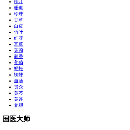
柳叶
珊瑚
珍珠
甘草
白皮
竹叶
红花
耳草
茉莉
茴香
葡萄
蜈蚣
蜘蛛
血藤
贯众
黄芩
黄连
龙胆
国医大师