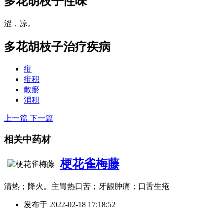
多花胡枝子
性味
涩，凉。
多花胡枝子
治疗疾病
疳
疳积
散瘀
消积
上一篇
下一篇
相关中药材
梗花雀梅藤
清热；降火。主胃热口苦；牙龈肿痛；口舌生疮
发布于
2022-02-18 17:18:52