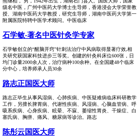
熊继柏， 男，1942年出生，湖南石门县人。国医大师，国家
级名中医，广州中医药大学博士生导师，香港浸会大学荣誉教
授、湖南中医药大学教授，研究生导师，湖南中医药大学第一
附属医院特聘中医学术顾问。中医临床
石学敏-著名中医针灸学专家
石学敏创立的“醒脑开窍”针刺法治疗中风病取得显著疗效,相
关研究获国家科技进步三等奖。创建的针灸科床位600张，日
均门诊量2000余人次，治疗病种100余种。在全国建48个临床
分中心，培养师承人员30余
路志正国医大师
路志正毕生从事风湿病、心肺疾病、中医疑难病临床科研教学
工作，另擅长脾胃病、代谢性疾病、风湿病、心脑血管病、呼
吸系疾病、心身疾病、眩晕、不寐、萎缩性胃炎、干燥症、白
塞氏病、胸痹、痛风、糖尿病等诊治。路志
陈彤云国医大师