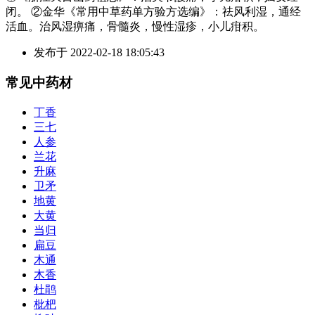
闭。 ②金华《常用中草药单方验方选编》：祛风利湿，通经
活血。治风湿痹痛，骨髓炎，慢性湿疹，小儿疳积。
发布于
2022-02-18 18:05:43
常见中药材
丁香
三七
人参
兰花
升麻
卫矛
地黄
大黄
当归
扁豆
木通
木香
杜鹃
枇杷