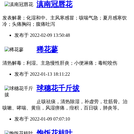
滇南冠唇花
发表解暑；化湿和中。主风寒感冒；咳喘气急；夏月感寒饮
冷；头痛胸闷；腹痛吐泻
发布于
2022-02-09 13:50:48
稀花蓼
清热解毒；利湿。主急慢性肝炎；小便淋痛；毒蛇咬伤
发布于
2022-01-13 18:11:22
球穗花千斤拔
止咳祛痰，清热除湿，补虚劳，壮筋骨。治
咳嗽、哮喘、黄疸，风湿痹痛，疳积，百日咳，肺炎等。
发布于
2022-01-09 07:07:10
饱饭花枝叶