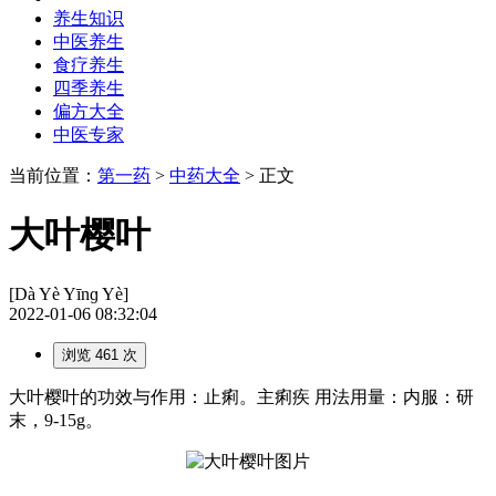
养生知识
中医养生
食疗养生
四季养生
偏方大全
中医专家
当前位置：
第一药
>
中药大全
> 正文
大叶樱叶
[Dà Yè Yīnɡ Yè]
2022-01-06 08:32:04
浏览 461 次
大叶樱叶的功效与作用：止痢。主痢疾 用法用量：内服：研
末，9-15g。