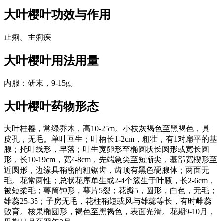
大叶樱叶
功效与作用
止痢。主痢疾
大叶樱叶
用法用量
内服：研末，9-15g。
大叶樱叶
药物形态
大叶桂樱，常绿乔木，高10-25m。小枝灰褐色至黑褐色，具
皮孔，无毛。单叶互生；叶柄长1-2cm，粗壮，有1对扁平的基
腺；托叶线形，早落；叶生宽卵形至椭圆状长圆形或宽长圆
形，长10-19cm，宽4-8cm，先端急尖至短渐尖，基部宽楔形至
近圆形，边缘具稍密的粗锯齿，齿顶有黑色硬腺体；两面无
毛。花常两性；总状花序单生或2-4个簇生于叶腋，长2-6cm，
被短柔毛；萼筒钟形，萼片5裂；花瓣5，圆形，白色，无毛；
雄蕊25-35；子房无毛，花柱稍短或风与雄蕊等长，有时雌蕊
败育。核果椭圆形，褐色至黑褐色，表面光滑。花期9-10月，