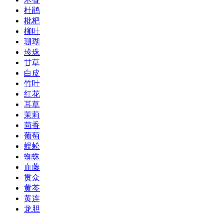
杜鹃
枇杷
柳叶
珊瑚
珍珠
甘草
白皮
竹叶
红花
耳草
茉莉
茴香
葡萄
蜈蚣
蜘蛛
血藤
贯众
黄芩
黄连
龙胆