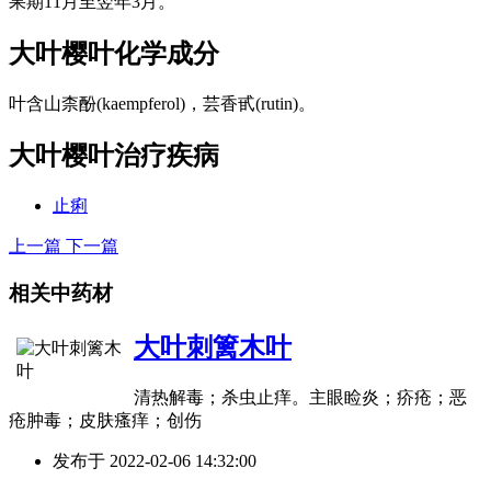
果期11月至翌年3月。
大叶樱叶
化学成分
叶含山柰酚(kaempferol)，芸香甙(rutin)。
大叶樱叶
治疗疾病
止痢
上一篇
下一篇
相关中药材
大叶刺篱木叶
清热解毒；杀虫止痒。主眼睑炎；疥疮；恶
疮肿毒；皮肤瘙痒；创伤
发布于
2022-02-06 14:32:00