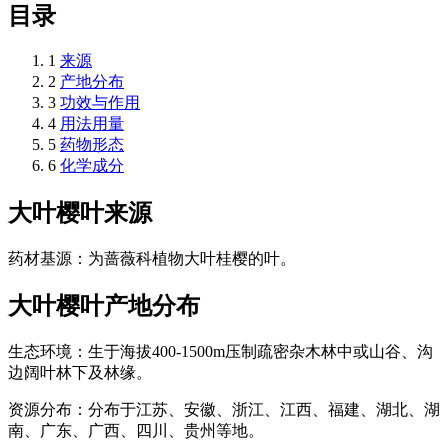
目录
1
来源
2
产地分布
3
功效与作用
4
用法用量
5
药物形态
6
化学成分
大叶樱叶
来源
药材基源：为蔷薇科植物大叶桂樱的叶。
大叶樱叶
产地分布
生态环境：生于海拔400-1500m压制疏密杂木林中或山谷、沟
边阔叶林下及林缘。
资源分布：分布于江苏、安徽、浙江、江西、福建、湖北、湖
南、广东、广西、四川、贵州等地。