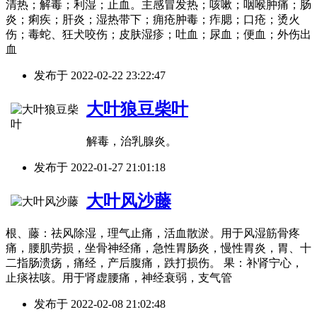
清热；解毒；利湿；止血。主感冒发热；咳嗽；咽喉肿痛；肠
炎；痢疾；肝炎；湿热带下；痈疮肿毒；痄腮；口疮；烫火
伤；毒蛇、狂犬咬伤；皮肤湿疹；吐血；尿血；便血；外伤出
血
发布于
2022-02-22 23:22:47
大叶狼豆柴叶
解毒，治乳腺炎。
发布于
2022-01-27 21:01:18
大叶风沙藤
根、藤：祛风除湿，理气止痛，活血散淤。用于风湿筋骨疼
痛，腰肌劳损，坐骨神经痛，急性胃肠炎，慢性胃炎，胃、十
二指肠溃疡，痛经，产后腹痛，跌打损伤。 果：补肾宁心，
止痰祛咳。用于肾虚腰痛，神经衰弱，支气管
发布于
2022-02-08 21:02:48