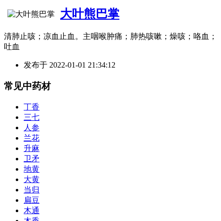
大叶熊巴掌
清肺止咳；凉血止血。主咽喉肿痛；肺热咳嗽；燥咳；咯血；
吐血
发布于
2022-01-01 21:34:12
常见中药材
丁香
三七
人参
兰花
升麻
卫矛
地黄
大黄
当归
扁豆
木通
木香