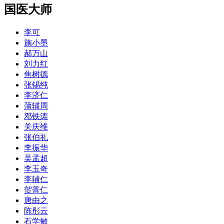
国医大师
李可
施小墨
郝万山
刘力红
焦树德
张锡纯
李济仁
蒲辅周
邓铁涛
关庆维
张伯礼
李振华
吴孟超
李玉奇
李辅仁
贺普仁
唐由之
陈彤云
石学敏