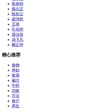
朱南孙
路志正
陈彤云
裘沛然
王琦
孔伯华
裘法祖
汤飞凡
颜正华
精心推荐
食物
孕妇
食谱
偏方
中药
功效
方法
食疗
养生