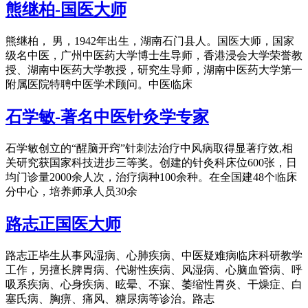
熊继柏-国医大师
熊继柏， 男，1942年出生，湖南石门县人。国医大师，国家
级名中医，广州中医药大学博士生导师，香港浸会大学荣誉教
授、湖南中医药大学教授，研究生导师，湖南中医药大学第一
附属医院特聘中医学术顾问。中医临床
石学敏-著名中医针灸学专家
石学敏创立的“醒脑开窍”针刺法治疗中风病取得显著疗效,相
关研究获国家科技进步三等奖。创建的针灸科床位600张，日
均门诊量2000余人次，治疗病种100余种。在全国建48个临床
分中心，培养师承人员30余
路志正国医大师
路志正毕生从事风湿病、心肺疾病、中医疑难病临床科研教学
工作，另擅长脾胃病、代谢性疾病、风湿病、心脑血管病、呼
吸系疾病、心身疾病、眩晕、不寐、萎缩性胃炎、干燥症、白
塞氏病、胸痹、痛风、糖尿病等诊治。路志