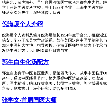
驰南北，蜚声海外。早年拜孟河御医世家马惠卿先生为师。继
学于苏州国医专科学校，并于1938年毕业于上海中国医学院，
师从章次公先生，深得其传，从医
倪海厦个人介绍
倪海厦个人资料及简介倪海厦院长1954年生于台北，祖籍浙江
瑞安，毕业于东吴大学政治系。曾任美国汉唐中医学院院长与
加州中医药大学博士指导教授。倪海厦医师毕生致力于传承与
发扬中医经方，运用网页诊疗日志与文
郭生白生化汤配方
郭生白出身于中医名医世家，是第四代传人，从事中医临床60
余年，通读中医经典著作，极为重视中医辨证论治，功底深
厚，医术精湛，临床疗效卓著，颇得世人赞誉。郭老博采众家
之长，勤求古训，潜心研究，结合多年临床
张学文-首届国医大师