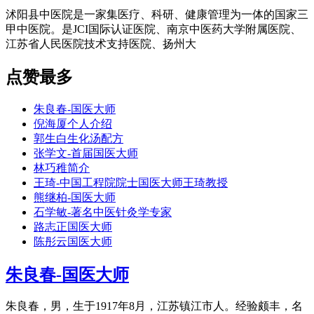
沭阳县中医院是一家集医疗、科研、健康管理为一体的国家三
甲中医院。是JCI国际认证医院、南京中医药大学附属医院、
江苏省人民医院技术支持医院、扬州大
点赞最多
朱良春-国医大师
倪海厦个人介绍
郭生白生化汤配方
张学文-首届国医大师
林巧稚简介
王琦-中国工程院院士国医大师王琦教授
熊继柏-国医大师
石学敏-著名中医针灸学专家
路志正国医大师
陈彤云国医大师
朱良春-国医大师
朱良春，男，生于1917年8月，江苏镇江市人。经验颇丰，名