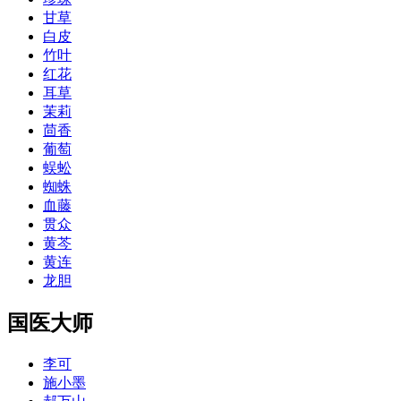
甘草
白皮
竹叶
红花
耳草
茉莉
茴香
葡萄
蜈蚣
蜘蛛
血藤
贯众
黄芩
黄连
龙胆
国医大师
李可
施小墨