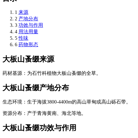
1
来源
2
产地分布
3
功效与作用
4
用法用量
5
性味
6
药物形态
大板山蚤缀
来源
药材基源：为石竹科植物大板山蚤缀的全草。
大板山蚤缀
产地分布
生态环境：生于海拔3800-4400m的高山草甸或高山砾石带。
资源分布：产于青海黄南、海北等地。
大板山蚤缀
功效与作用