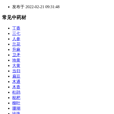
发布于
2022-02-21 09:31:48
常见中药材
丁香
三七
人参
兰花
升麻
卫矛
地黄
大黄
当归
扁豆
木通
木香
杜鹃
枇杷
柳叶
珊瑚
珍珠