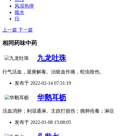
风湿热痹
腹水
疖
上一篇
下一篇
相同药味中药
九龙吐珠
行气活血，退癀解毒。治瘀血作痛，蛇虫咬伤。
发布于
2022-02-14 07:31:19
华鹅耳枥
活血消肿；利湿通淋。主跌打损伤；痈肿疮毒；淋症
发布于
2022-01-08 15:08:05