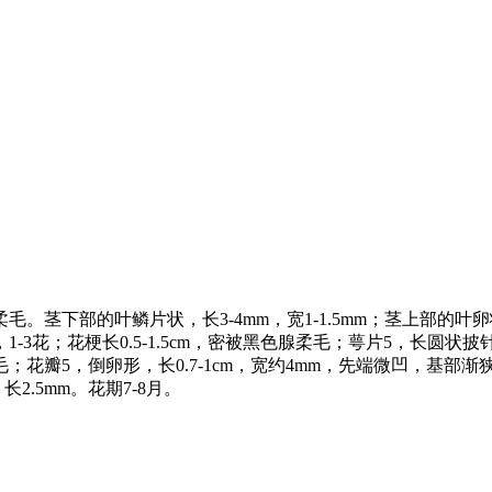
茎下部的叶鳞片状，长3-4mm，宽1-1.5mm；茎上部的叶卵状长圆
花；花梗长0.5-1.5cm，密被黑色腺柔毛；萼片5，长圆状披针
瓣5，倒卵形，长0.7-1cm，宽约4mm，先端微凹，基部渐狭
长2.5mm。花期7-8月。