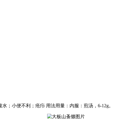
；小便不利；疮疖 用法用量：内服：煎汤，6-12g。