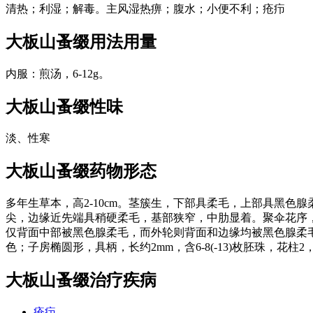
清热；利湿；解毒。主风湿热痹；腹水；小便不利；疮疖
大板山蚤缀
用法用量
内服：煎汤，6-12g。
大板山蚤缀
性味
淡、性寒
大板山蚤缀
药物形态
多年生草本，高2-10cm。茎簇生，下部具柔毛，上部具黑色腺柔毛。
尖，边缘近先端具稍硬柔毛，基部狭窄，中肋显着。聚伞花序，1-3
仅背面中部被黑色腺柔毛，而外轮则背面和边缘均被黑色腺柔毛；花
色；子房椭圆形，具柄，长约2mm，含6-8(-13)枚胚珠，花柱2，
大板山蚤缀
治疗疾病
疮疖