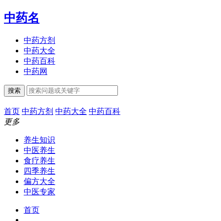
中药名
中药方剂
中药大全
中药百科
中药网
搜索
首页
中药方剂
中药大全
中药百科
更多
养生知识
中医养生
食疗养生
四季养生
偏方大全
中医专家
首页