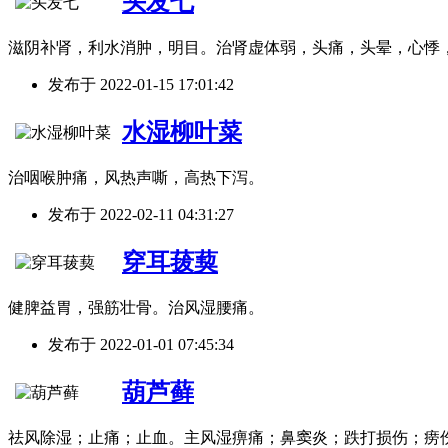
头发七
滋阴补肾，利水消肿，明目。治肾虚体弱，头痛，头晕，心悸
发布于
2022-01-15 17:01:42
水湿柳叶菜
治咽喉肿痛，风热声嘶，高热下泻。
发布于
2022-02-11 04:31:27
穿耳菝葜
健脾益胃，强筋壮骨。治风湿腰痛。
发布于
2022-01-01 07:45:34
葫芦藓
祛风除湿；止痛；止血。主风湿痹痛；鼻窦炎；跌打损伤；痨