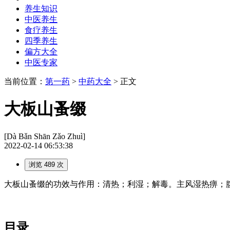
养生知识
中医养生
食疗养生
四季养生
偏方大全
中医专家
当前位置：
第一药
>
中药大全
> 正文
大板山蚤缀
[Dà Bǎn Shān Zǎo Zhuì]
2022-02-14 06:53:38
浏览 489 次
大板山蚤缀的功效与作用：清热；利湿；解毒。主风湿热痹；腹水
目录