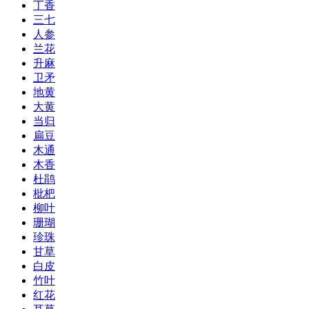
丁香
三七
人参
兰花
升麻
卫矛
地黄
大黄
当归
扁豆
木通
木香
杜鹃
枇杷
柳叶
珊瑚
珍珠
甘草
白皮
竹叶
红花