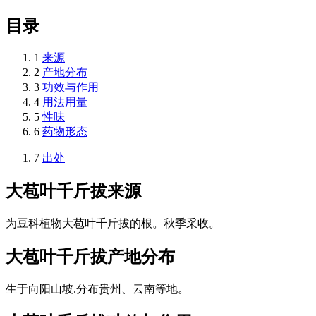
目录
1
来源
2
产地分布
3
功效与作用
4
用法用量
5
性味
6
药物形态
7
出处
大苞叶千斤拔
来源
为豆科植物大苞叶千斤拔的根。秋季采收。
大苞叶千斤拔
产地分布
生于向阳山坡.分布贵州、云南等地。