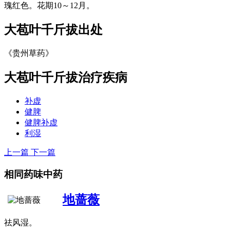
瑰红色。花期10～12月。
大苞叶千斤拔
出处
《贵州草药》
大苞叶千斤拔
治疗疾病
补虚
健脾
健脾补虚
利湿
上一篇
下一篇
相同药味中药
地蔷薇
祛风湿。