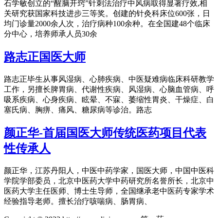
石学敏创立的“醒脑开窍”针刺法治疗中风病取得显著疗效,相
关研究获国家科技进步三等奖。创建的针灸科床位600张，日
均门诊量2000余人次，治疗病种100余种。在全国建48个临床
分中心，培养师承人员30余
路志正国医大师
路志正毕生从事风湿病、心肺疾病、中医疑难病临床科研教学
工作，另擅长脾胃病、代谢性疾病、风湿病、心脑血管病、呼
吸系疾病、心身疾病、眩晕、不寐、萎缩性胃炎、干燥症、白
塞氏病、胸痹、痛风、糖尿病等诊治。路志
颜正华-首届国医大师传统医药项目代表
性传承人
颜正华，江苏丹阳人，中医中药学家，国医大师，中国中医科
学院学部委员，北京中医药大学中药研究所名誉所长，北京中
医药大学主任医师、博士生导师，全国继承老中医药专家学术
经验指导老师。擅长治疗咳喘病、肠胃病、