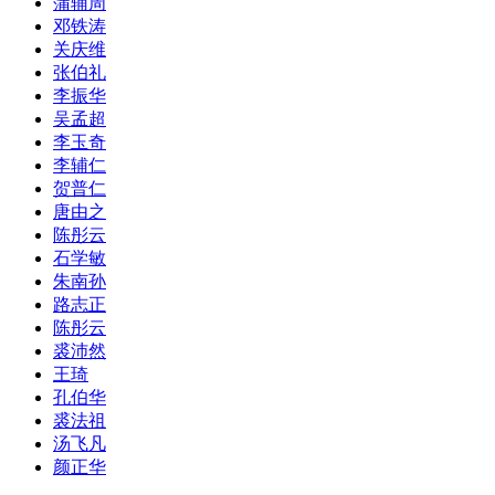
蒲辅周
邓铁涛
关庆维
张伯礼
李振华
吴孟超
李玉奇
李辅仁
贺普仁
唐由之
陈彤云
石学敏
朱南孙
路志正
陈彤云
裘沛然
王琦
孔伯华
裘法祖
汤飞凡
颜正华