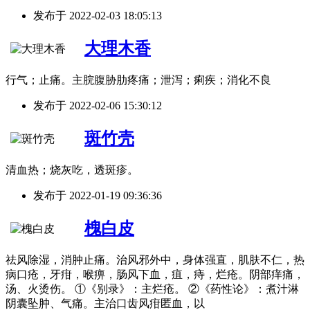
发布于
2022-02-03 18:05:13
大理木香
行气；止痛。主脘腹胁肋疼痛；泄泻；痢疾；消化不良
发布于
2022-02-06 15:30:12
斑竹壳
清血热；烧灰吃，透斑疹。
发布于
2022-01-19 09:36:36
槐白皮
祛风除湿，消肿止痛。治风邪外中，身体强直，肌肤不仁，热
病口疮，牙疳，喉痹，肠风下血，疽，痔，烂疮。阴部痒痛，
汤、火烫伤。 ①《别录》：主烂疮。 ②《药性论》：煮汁淋
阴囊坠肿、气痛。主治口齿风疳匿血，以