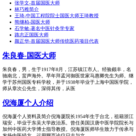
张学文-首届国医大师
林巧稚简介
王琦-中国工程院院士国医大师王琦教授
熊继柏-国医大师
石学敏-著名中医针灸学专家
路志正国医大师
颜正华-首届国医大师传统医药项目代表
朱良春-国医大师
朱良春，男，生于1917年8月，江苏镇江市人。经验颇丰，名
驰南北，蜚声海外。早年拜孟河御医世家马惠卿先生为师。继
学于苏州国医专科学校，并于1938年毕业于上海中国医学院，
师从章次公先生，深得其传，从医
倪海厦个人介绍
倪海厦个人资料及简介倪海厦院长1954年生于台北，祖籍浙江
瑞安，毕业于东吴大学政治系。曾任美国汉唐中医学院院长与
加州中医药大学博士指导教授。倪海厦医师毕生致力于传承与
发扬中医经方，运用网页诊疗日志与文