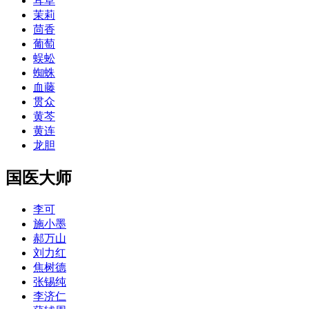
耳草
茉莉
茴香
葡萄
蜈蚣
蜘蛛
血藤
贯众
黄芩
黄连
龙胆
国医大师
李可
施小墨
郝万山
刘力红
焦树德
张锡纯
李济仁