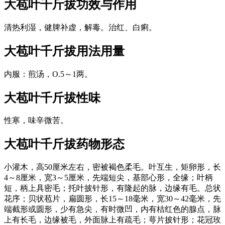
大苞叶千斤拔
功效与作用
清热利湿，健脾补虚，解毒。治红、白痢。
大苞叶千斤拔
用法用量
内服：煎汤，O.5～1两。
大苞叶千斤拔
性味
性寒，味辛微苦。
大苞叶千斤拔
药物形态
小灌木，高50厘米左右，密被褐色柔毛。叶互生，矩卵形，长
4～8厘米，宽3～5厘米，先端短尖，基部心形，全缘；叶柄
短，柄上具密毛；托叶披针形，有隆起的脉，边缘有毛。总状
花序；贝状苞片，扁圆形，长15～18毫米，宽30～42毫米，先
端截形或圆形，少有急尖，有时微凹，内有桔红色的腺点，脉
上有长毛，边缘被毛，外面脉上有疏毛；萼片披针形；花冠玫