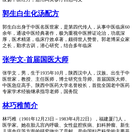
郭生白生化汤配方
郭生白出身于中医名医世家，是第四代传人，从事中医临床60
余年，通读中医经典著作，极为重视中医辨证论治，功底深
厚，医术精湛，临床疗效卓著，颇得世人赞誉。郭老博采众家
之长，勤求古训，潜心研究，结合多年临床
张学文-首届国医大师
张学文，男，生于1935年10月，陕西汉中人，汉族。出生于中
医世家，教授、主任医师，博士研究生导师、首届国医大师、
中医急症高手。陕西中医药大学名誉校长，首批全国老中医药
专家学术经验继承指导老师，国务院
林巧稚简介
林巧稚（1901年12月23日－1983年4月22日），福建厦门人，
医学家。她在胎儿宫内呼吸、女性盆腔疾病、妇科肿瘤、新生
儿溶血症等方面的研究做出了贡献，是中国妇产科学的主要开