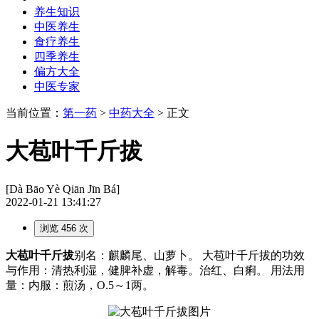
养生知识
中医养生
食疗养生
四季养生
偏方大全
中医专家
当前位置：
第一药
>
中药大全
> 正文
大苞叶千斤拔
[Dà Bāo Yè Qiān Jīn Bá]
2022-01-21 13:41:27
浏览 456 次
大苞叶千斤拔
别名：麒麟尾、山萝卜。 大苞叶千斤拔的功效
与作用：清热利湿，健脾补虚，解毒。治红、白痢。 用法用
量：内服：煎汤，O.5～1两。