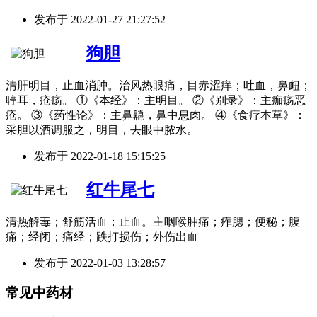
发布于
2022-01-27 21:27:52
狗胆
清肝明目，止血消肿。治风热眼痛，目赤涩痒；吐血，鼻衄；
聤耳，疮疡。 ①《本经》：主明目。 ②《别录》：主痂疡恶
疮。 ③《药性论》：主鼻齆，鼻中息肉。 ④《食疗本草》：
采胆以酒调服之，明目，去眼中脓水。
发布于
2022-01-18 15:15:25
红牛尾七
清热解毒；舒筋活血；止血。主咽喉肿痛；痄腮；便秘；腹
痛；经闭；痛经；跌打损伤；外伤出血
发布于
2022-01-03 13:28:57
常见中药材