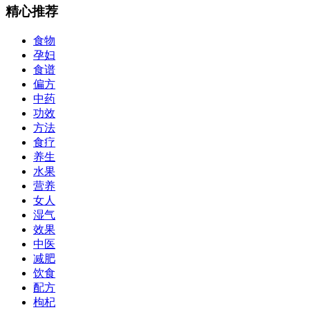
精心推荐
食物
孕妇
食谱
偏方
中药
功效
方法
食疗
养生
水果
营养
女人
湿气
效果
中医
减肥
饮食
配方
枸杞