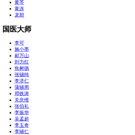
黄芩
黄连
龙胆
国医大师
李可
施小墨
郝万山
刘力红
焦树德
张锡纯
李济仁
蒲辅周
邓铁涛
关庆维
张伯礼
李振华
吴孟超
李玉奇
李辅仁