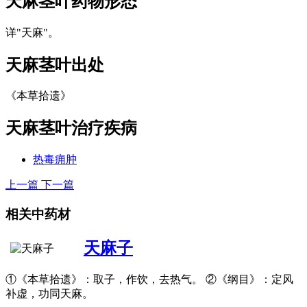
天麻茎叶
药物形态
详"天麻"。
天麻茎叶
出处
《本草拾遗》
天麻茎叶
治疗疾病
热毒痈肿
上一篇
下一篇
相关中药材
天麻子
①《本草拾遗》：取子，作饮，去热气。 ②《纲目》：定风
补虚，功同天麻。