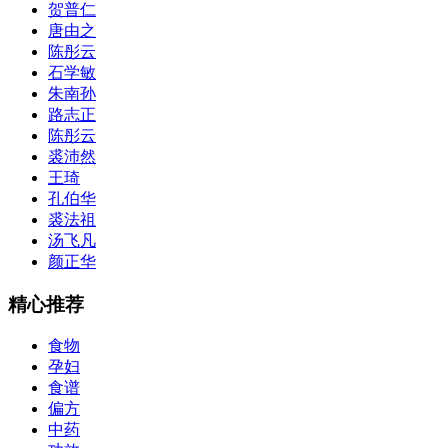
贺普仁
唐由之
陈彤云
石学敏
朱南孙
路志正
陈彤云
裘沛然
王琦
孔伯华
裘法祖
汤飞凡
颜正华
精心推荐
食物
孕妇
食谱
偏方
中药