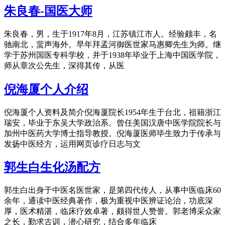
朱良春-国医大师
朱良春，男，生于1917年8月，江苏镇江市人。经验颇丰，名
驰南北，蜚声海外。早年拜孟河御医世家马惠卿先生为师。继
学于苏州国医专科学校，并于1938年毕业于上海中国医学院，
师从章次公先生，深得其传，从医
倪海厦个人介绍
倪海厦个人资料及简介倪海厦院长1954年生于台北，祖籍浙江
瑞安，毕业于东吴大学政治系。曾任美国汉唐中医学院院长与
加州中医药大学博士指导教授。倪海厦医师毕生致力于传承与
发扬中医经方，运用网页诊疗日志与文
郭生白生化汤配方
郭生白出身于中医名医世家，是第四代传人，从事中医临床60
余年，通读中医经典著作，极为重视中医辨证论治，功底深
厚，医术精湛，临床疗效卓著，颇得世人赞誉。郭老博采众家
之长，勤求古训，潜心研究，结合多年临床