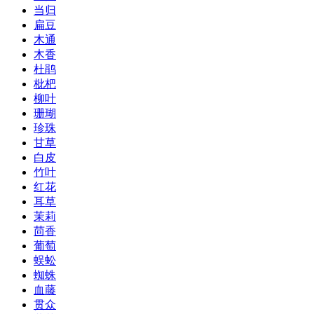
当归
扁豆
木通
木香
杜鹃
枇杷
柳叶
珊瑚
珍珠
甘草
白皮
竹叶
红花
耳草
茉莉
茴香
葡萄
蜈蚣
蜘蛛
血藤
贯众