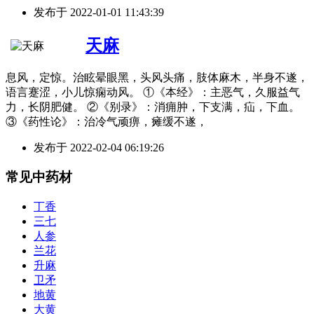
发布于
2022-01-01 11:43:39
天麻
息风，定惊。治眩晕眼黑，头风头痛，肢体麻木，半身不遂，
语言蹇涩，小儿惊痫动风。 ①《本经》：主恶气，久服益气
力，长阴肥健。 ②《别录》：消痈肿，下支满，疝，下血。
③《药性论》：治冷气顽痹，瘫缓不遂，
发布于
2022-02-04 06:19:26
常见中药材
丁香
三七
人参
兰花
升麻
卫矛
地黄
大黄