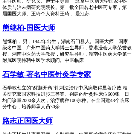
主任医师、研究员、博士生导师 ，北京中医药大学国家中医
体质与治未病研究院院长。第二批全国名老中医药专家，第二
届国医大师。王琦个人资料王琦， 是江苏
熊继柏-国医大师
熊继柏， 男，1942年出生，湖南石门县人。国医大师，国家
级名中医，广州中医药大学博士生导师，香港浸会大学荣誉教
授、湖南中医药大学教授，研究生导师，湖南中医药大学第一
附属医院特聘中医学术顾问。中医临床
石学敏-著名中医针灸学专家
石学敏创立的“醒脑开窍”针刺法治疗中风病取得显著疗效,相
关研究获国家科技进步三等奖。创建的针灸科床位600张，日
均门诊量2000余人次，治疗病种100余种。在全国建48个临床
分中心，培养师承人员30余
路志正国医大师