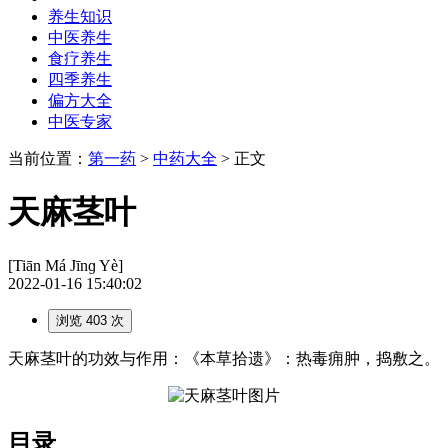
养生知识
中医养生
食疗养生
四季养生
偏方大全
中医专家
当前位置：
第一药
>
中药大全
> 正文
天麻茎叶
[Tiān Má Jīnɡ Yè]
2022-01-16 15:40:02
浏览 403 次
天麻茎叶的功效与作用：《本草拾遗》：热毒痈肿，捣敷之。
目录