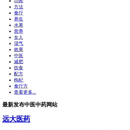
功效
方法
食疗
养生
水果
营养
女人
湿气
效果
中医
减肥
饮食
配方
枸杞
食疗方
查看更多...
最新发布中医中药网站
远大医药