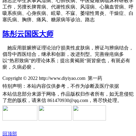
路志正毕生从事风湿病、心肺疾病、中医疑难病临床科研教学
工作，另擅长脾胃病、代谢性疾病、风湿病、心脑血管病、呼
吸系疾病、心身疾病、眩晕、不寐、萎缩性胃炎、干燥症、白
塞氏病、胸痹、痛风、糖尿病等诊治。路志
陈彤云国医大师
她应用脏腑辨证理论治疗损美性皮肤病，辨证与辨病结合，
倡导中西医结合，继承和创新，改进剂型。完善痤疮病多
以“热邪致病”的理论体系；提出黄褐斑“斑皆瘀也，有斑必有
瘀，久病必瘀，
Copyright © 2022 http://www.diyiyao.com 第一药
特别声明：本站内容仅供参考，不作为诊断及医疗依据
本站信息部分来源于网络，作品版权归作者所有，如无意侵犯
了您的版权，请来信
861470930@qq.com，将尽快处理。
回顶部