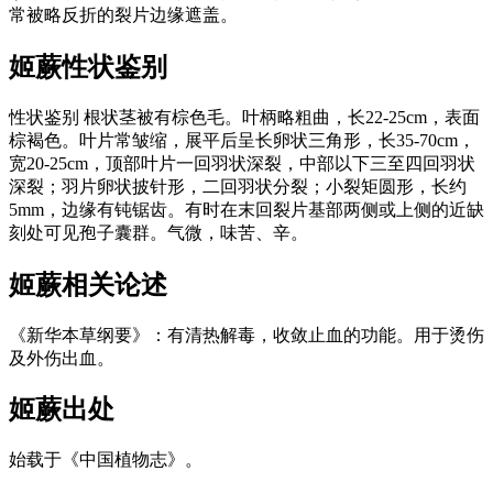
常被略反折的裂片边缘遮盖。
姬蕨
性状鉴别
性状鉴别 根状茎被有棕色毛。叶柄略粗曲，长22-25cm，表面
棕褐色。叶片常皱缩，展平后呈长卵状三角形，长35-70cm，
宽20-25cm，顶部叶片一回羽状深裂，中部以下三至四回羽状
深裂；羽片卵状披针形，二回羽状分裂；小裂矩圆形，长约
5mm，边缘有钝锯齿。有时在末回裂片基部两侧或上侧的近缺
刻处可见孢子囊群。气微，味苦、辛。
姬蕨
相关论述
《新华本草纲要》：有清热解毒，收敛止血的功能。用于烫伤
及外伤出血。
姬蕨
出处
始载于《中国植物志》。