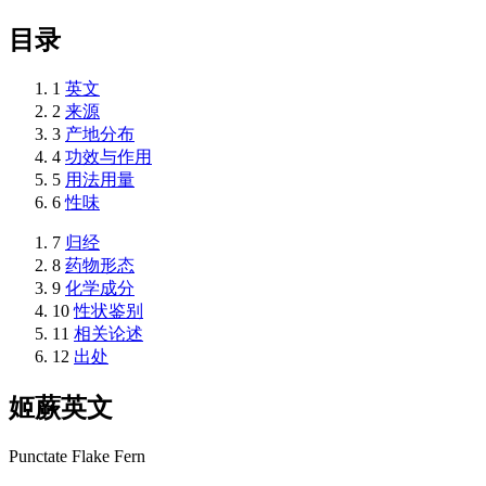
目录
1
英文
2
来源
3
产地分布
4
功效与作用
5
用法用量
6
性味
7
归经
8
药物形态
9
化学成分
10
性状鉴别
11
相关论述
12
出处
姬蕨
英文
Punctate Flake Fern