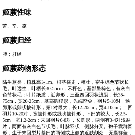
姬蕨
性味
苦、辛、凉
姬蕨
归经
肺；肝经
姬蕨
药物形态
陆生蕨类，植株高达1m。根茎横走，粗壮，密生棕色节状长
毛。叶远生；叶柄长30-55cm，禾秆色，基部呈棕色，有灰白
色节状毛；叶片纸质，近卵形，三至四回羽状浅裂，长35-
75cm，宽20-25cm，基部圆楔形，先端渐尖，羽片5-10对，狭
卵形或卵状披针形，第1对最大，长12-20cm，宽4-10cm；二回
羽片10-20对，宽披针形或线状披针形，下部的较大，长2.5-
5cm，宽1.2-2cm；末回羽片6-8对，长圆形，两侧有3-4对浅裂
片，两面有灰白色节状毛；叶脉羽状，侧脉分叉。孢子囊群圆
形，生于末回裂片基部的两侧或上侧的近缺刻处，无囊群盖，