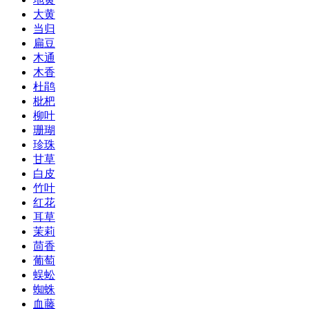
大黄
当归
扁豆
木通
木香
杜鹃
枇杷
柳叶
珊瑚
珍珠
甘草
白皮
竹叶
红花
耳草
茉莉
茴香
葡萄
蜈蚣
蜘蛛
血藤