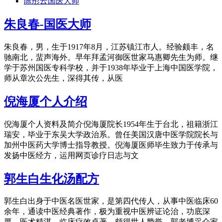
陈彤云国医大师
朱良春-国医大师
朱良春，男，生于1917年8月，江苏镇江市人。经验颇丰，名
驰南北，蜚声海外。早年拜孟河御医世家马惠卿先生为师。继
学于苏州国医专科学校，并于1938年毕业于上海中国医学院，
师从章次公先生，深得其传，从医
倪海厦个人介绍
倪海厦个人资料及简介倪海厦院长1954年生于台北，祖籍浙江
瑞安，毕业于东吴大学政治系。曾任美国汉唐中医学院院长与
加州中医药大学博士指导教授。倪海厦医师毕生致力于传承与
发扬中医经方，运用网页诊疗日志与文
郭生白生化汤配方
郭生白出身于中医名医世家，是第四代传人，从事中医临床60
余年，通读中医经典著作，极为重视中医辨证论治，功底深
厚，医术精湛，临床疗效卓著，颇得世人赞誉。郭老博采众家