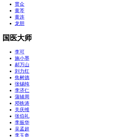
贯众
黄芩
黄连
龙胆
国医大师
李可
施小墨
郝万山
刘力红
焦树德
张锡纯
李济仁
蒲辅周
邓铁涛
关庆维
张伯礼
李振华
吴孟超
李玉奇