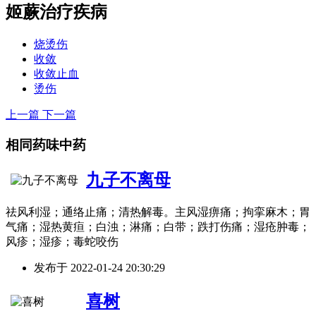
姬蕨
治疗疾病
烧烫伤
收敛
收敛止血
烫伤
上一篇
下一篇
相同药味中药
九子不离母
祛风利湿；通络止痛；清热解毒。主风湿痹痛；拘挛麻木；胃
气痛；湿热黄疸；白浊；淋痛；白带；跌打伤痛；湿疮肿毒；
风疹；湿疹；毒蛇咬伤
发布于
2022-01-24 20:30:29
喜树