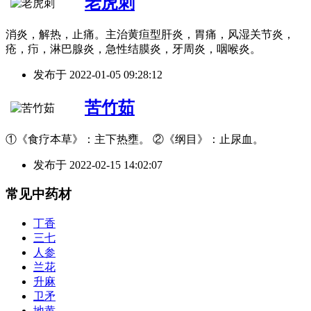
老虎刺
消炎，解热，止痛。主治黄疸型肝炎，胃痛，风湿关节炎，
疮，疖，淋巴腺炎，急性结膜炎，牙周炎，咽喉炎。
发布于
2022-01-05 09:28:12
苦竹茹
①《食疗本草》：主下热壅。 ②《纲目》：止尿血。
发布于
2022-02-15 14:02:07
常见中药材
丁香
三七
人参
兰花
升麻
卫矛
地黄