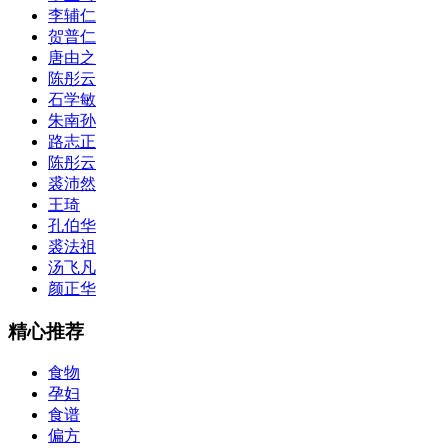
李辅仁
贺普仁
唐由之
陈彤云
石学敏
朱南孙
路志正
陈彤云
裘沛然
王琦
孔伯华
裘法祖
汤飞凡
颜正华
精心推荐
食物
孕妇
食谱
偏方