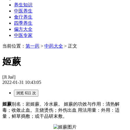
养生知识
中医养生
食疗养生
四季养生
偏方大全
中医专家
当前位置：
第一药
>
中药大全
> 正文
姬蕨
[Jī Jué]
2022-01-31 10:43:05
浏览 611 次
姬蕨
别名：岩姬蕨、冷水蕨。 姬蕨的功效与作用：清热解
毒；收敛止血。主烧烫伤；外伤出血 用法用量：外用：适
量，鲜草捣敷；或干品研末敷。