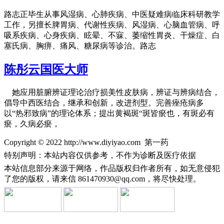
路志正毕生从事风湿病、心肺疾病、中医疑难病临床科研教学
工作，另擅长脾胃病、代谢性疾病、风湿病、心脑血管病、呼
吸系疾病、心身疾病、眩晕、不寐、萎缩性胃炎、干燥症、白
塞氏病、胸痹、痛风、糖尿病等诊治。路志
陈彤云国医大师
她应用脏腑辨证理论治疗损美性皮肤病，辨证与辨病结合，
倡导中西医结合，继承和创新，改进剂型。完善痤疮病多
以“热邪致病”的理论体系；提出黄褐斑“斑皆瘀也，有斑必有
瘀，久病必瘀，
Copyright © 2022 http://www.diyiyao.com 第一药
特别声明：本站内容仅供参考，不作为诊断及医疗依据
本站信息部分来源于网络，作品版权归作者所有，如无意侵犯
了您的版权，请来信
861470930@qq.com，将尽快处理。