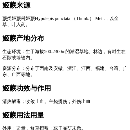
姬蕨
来源
蕨类姬蕨科姬蕨Hypolepis punctata （Thunb.） Mett.，以全
草、叶入药。
姬蕨
产地分布
生态环境：生于海拔500-2300m的潮湿草地、林边，有时生在
石隙或墙缝内。
资源分布：分布于西南及安徽、浙江、江西、福建、台湾、广
东、广西等地。
姬蕨
功效与作用
清热解毒；收敛止血。主烧烫伤；外伤出血
姬蕨
用法用量
外用：适量，鲜草捣敷；或干品研末敷。