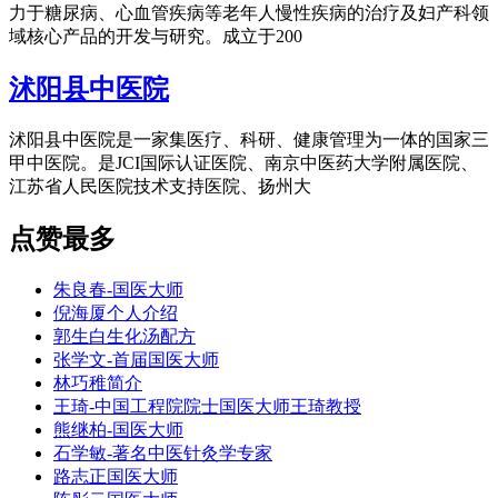
力于糖尿病、心血管疾病等老年人慢性疾病的治疗及妇产科领
域核心产品的开发与研究。成立于200
沭阳县中医院
沭阳县中医院是一家集医疗、科研、健康管理为一体的国家三
甲中医院。是JCI国际认证医院、南京中医药大学附属医院、
江苏省人民医院技术支持医院、扬州大
点赞最多
朱良春-国医大师
倪海厦个人介绍
郭生白生化汤配方
张学文-首届国医大师
林巧稚简介
王琦-中国工程院院士国医大师王琦教授
熊继柏-国医大师
石学敏-著名中医针灸学专家
路志正国医大师