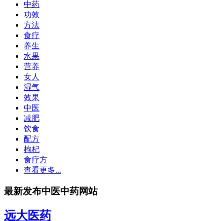
中药
功效
方法
食疗
养生
水果
营养
女人
湿气
效果
中医
减肥
饮食
配方
枸杞
食疗方
查看更多...
最新发布中医中药网站
远大医药