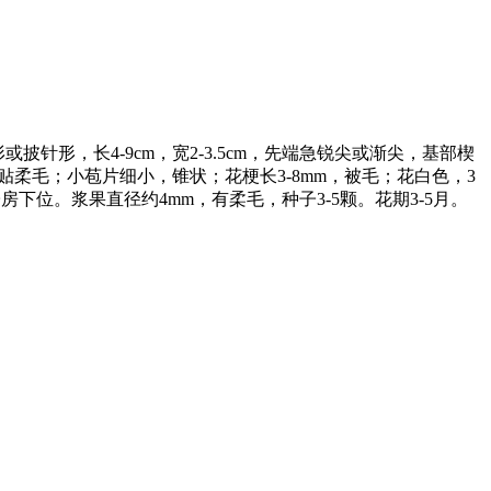
形，长4-9cm，宽2-3.5cm，先端急锐尖或渐尖，基部楔
柔毛；小苞片细小，锥状；花梗长3-8mm，被毛；花白色，3
下位。浆果直径约4mm，有柔毛，种子3-5颗。花期3-5月。