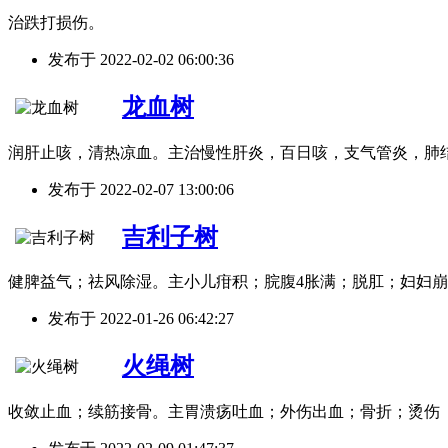
治跌打损伤。
发布于
2022-02-02 06:00:36
龙血树
润肝止咳，清热凉血。主治慢性肝炎，百日咳，支气管炎，肺
发布于
2022-02-07 13:00:06
吉利子树
健脾益气；祛风除湿。主小儿疳积；脘腹4胀满；脱肛；妇妇
发布于
2022-01-26 06:42:27
火绳树
收敛止血；续筋接骨。主胃溃疡吐血；外伤出血；骨折；烫伤