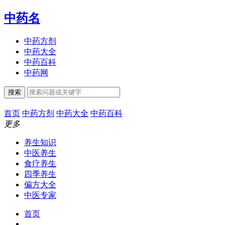
中药名
中药方剂
中药大全
中药百科
中药网
搜索
首页
中药方剂
中药大全
中药百科
更多
养生知识
中医养生
食疗养生
四季养生
偏方大全
中医专家
首页