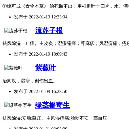
①姚可成《食物本草》:治死胎不出，用枳椇叶十四片，水、酒
发布于
2022-01-13 12:23:34
流苏子根
祛风除湿；止痒。主皮炎；湿疹篷痒；荨麻疹；风湿痹痛；疮
发布于
2022-01-19 18:09:43
紫薇叶
治痢疾，湿疹，创伤出血。
发布于
2022-01-09 16:28:50
绿茎槲寄生
祛风除湿;安胎;降压。主风湿痹痛;胎动不安；高血压
发布于
2022-01-31 03:03:00