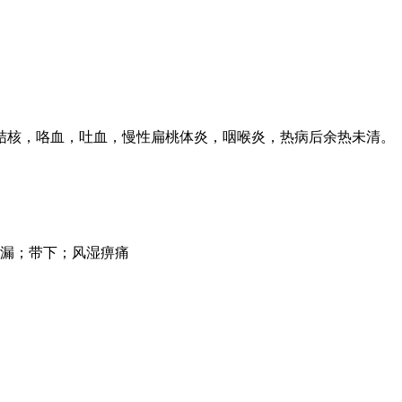
结核，咯血，吐血，慢性扁桃体炎，咽喉炎，热病后余热未清。
崩漏；带下；风湿痹痛