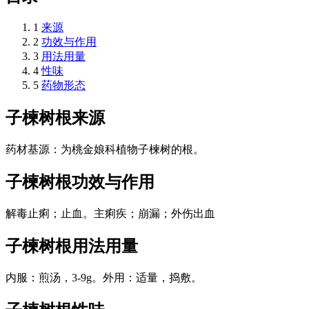
1
来源
2
功效与作用
3
用法用量
4
性味
5
药物形态
子楝树根
来源
药材基源：为桃金娘科植物子楝树的根。
子楝树根
功效与作用
解毒止痢；止血。主痢疾；崩漏；外伤出血
子楝树根
用法用量
内服：煎汤，3-9g。外用：适量，捣敷。