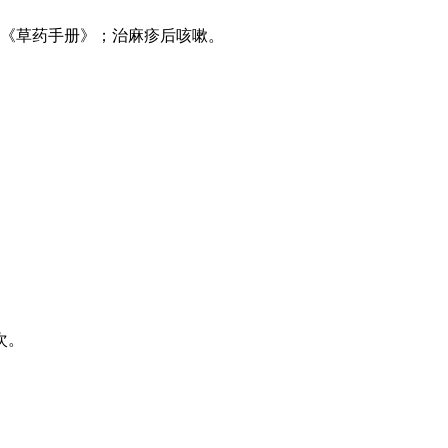
西《草药手册》；治麻疹后咳嗽。
次。