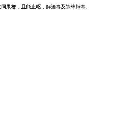
效同果梗，且能止呕，解酒毒及铁棒锤毒。