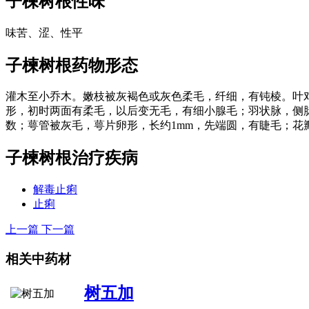
子楝树根
性味
味苦、涩、性平
子楝树根
药物形态
灌木至小乔木。嫩枝被灰褐色或灰色柔毛，纤细，有钝棱。叶对生；
形，初时两面有柔毛，以后变无毛，有细小腺毛；羽状脉，侧脉1
数；萼管被灰毛，萼片卵形，长约1mm，先端圆，有睫毛；花瓣倒
子楝树根
治疗疾病
解毒止痢
止痢
上一篇
下一篇
相关中药材
树五加