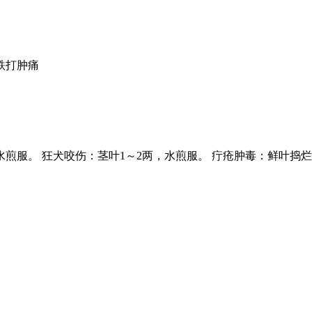
跌打肿痛
水煎服。 狂犬咬伤：茎叶1～2两，水煎服。 疔疮肿毒：鲜叶捣