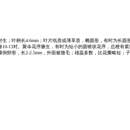
叶柄长4-6mm；叶片纸质或薄革质，椭圆形，有时为长圆形或披针
0-13对。聚伞花序腋生，有时为短小的圆锥状花序，总梗有紧贴
卵形，长2-2.5mm，外面被微毛；雄蕊多数，比花瓣略短；子房