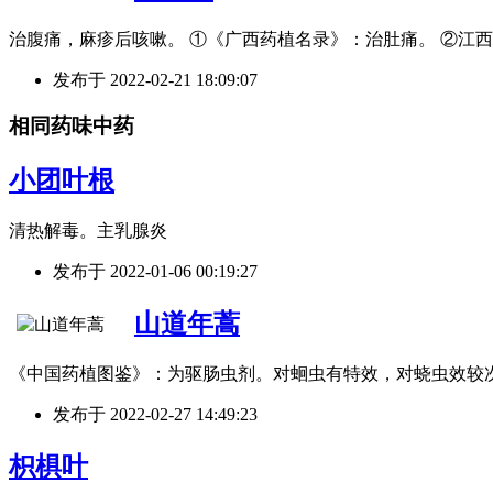
治腹痛，麻疹后咳嗽。 ①《广西药植名录》：治肚痛。 ②江
发布于
2022-02-21 18:09:07
相同药味中药
小团叶根
清热解毒。主乳腺炎
发布于
2022-01-06 00:19:27
山道年蒿
《中国药植图鉴》：为驱肠虫剂。对蛔虫有特效，对蛲虫效较
发布于
2022-02-27 14:49:23
枳椇叶