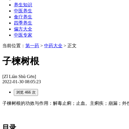
养生知识
中医养生
食疗养生
四季养生
偏方大全
中医专家
当前位置：
第一药
>
中药大全
> 正文
子楝树根
[Zǐ Liàn Shù Gēn]
2022-01-30 08:05:23
浏览 466 次
子楝树根的功效与作用：解毒止痢；止血。主痢疾；崩漏；外伤出
目录