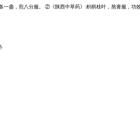
各一盏，煎八分服。 ②《陕西中草药》:枳椇枝叶，熬膏服，功
疥