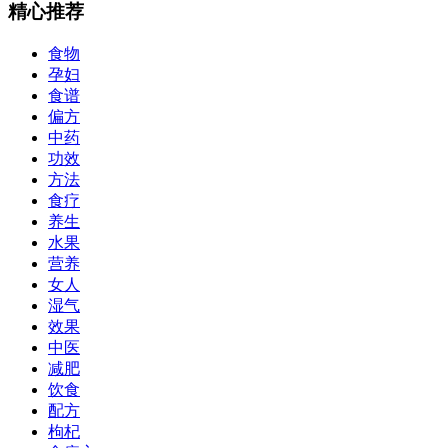
精心推荐
食物
孕妇
食谱
偏方
中药
功效
方法
食疗
养生
水果
营养
女人
湿气
效果
中医
减肥
饮食
配方
枸杞