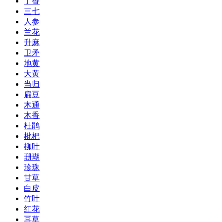
丁香
三七
人参
兰花
升麻
卫矛
地黄
大黄
当归
扁豆
木通
木香
杜鹃
枇杷
柳叶
珊瑚
珍珠
甘草
白皮
竹叶
红花
耳草