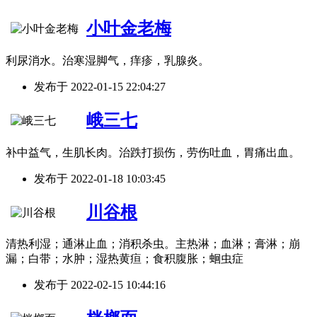
小叶金老梅
利尿消水。治寒湿脚气，痒疹，乳腺炎。
发布于
2022-01-15 22:04:27
峨三七
补中益气，生肌长肉。治跌打损伤，劳伤吐血，胃痛出血。
发布于
2022-01-18 10:03:45
川谷根
清热利湿；通淋止血；消积杀虫。主热淋；血淋；膏淋；崩
漏；白带；水肿；湿热黄疸；食积腹胀；蛔虫症
发布于
2022-02-15 10:44:16