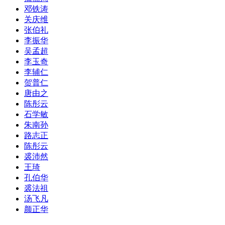
邓铁涛
关庆维
张伯礼
李振华
吴孟超
李玉奇
李辅仁
贺普仁
唐由之
陈彤云
石学敏
朱南孙
路志正
陈彤云
裘沛然
王琦
孔伯华
裘法祖
汤飞凡
颜正华