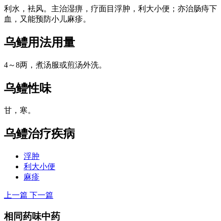
利水，袪风。主治湿痹，疗面目浮肿，利大小便；亦治肠痔下
血，又能预防小儿麻疹。
乌鳢
用法用量
4～8两，煮汤服或煎汤外洗。
乌鳢
性味
甘，寒。
乌鳢
治疗疾病
浮肿
利大小便
麻疹
上一篇
下一篇
相同药味中药