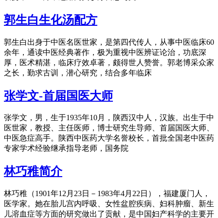
郭生白生化汤配方
郭生白出身于中医名医世家，是第四代传人，从事中医临床60
余年，通读中医经典著作，极为重视中医辨证论治，功底深
厚，医术精湛，临床疗效卓著，颇得世人赞誉。郭老博采众家
之长，勤求古训，潜心研究，结合多年临床
张学文-首届国医大师
张学文，男，生于1935年10月，陕西汉中人，汉族。出生于中
医世家，教授、主任医师，博士研究生导师、首届国医大师、
中医急症高手。陕西中医药大学名誉校长，首批全国老中医药
专家学术经验继承指导老师，国务院
林巧稚简介
林巧稚（1901年12月23日－1983年4月22日），福建厦门人，
医学家。她在胎儿宫内呼吸、女性盆腔疾病、妇科肿瘤、新生
儿溶血症等方面的研究做出了贡献，是中国妇产科学的主要开