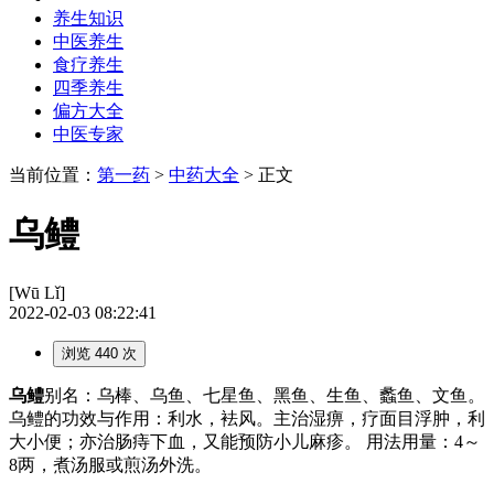
养生知识
中医养生
食疗养生
四季养生
偏方大全
中医专家
当前位置：
第一药
>
中药大全
> 正文
乌鳢
[Wū Lǐ]
2022-02-03 08:22:41
浏览 440 次
乌鳢
别名：乌棒、乌鱼、七星鱼、黑鱼、生鱼、蠡鱼、文鱼。
乌鳢的功效与作用：利水，袪风。主治湿痹，疗面目浮肿，利
大小便；亦治肠痔下血，又能预防小儿麻疹。 用法用量：4～
8两，煮汤服或煎汤外洗。