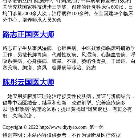
石学敏创立的“醒脑开窍”针刺法治疗中风病取得显著疗效,相
关研究获国家科技进步三等奖。创建的针灸科床位600张，日
均门诊量2000余人次，治疗病种100余种。在全国建48个临床
分中心，培养师承人员30余
路志正国医大师
路志正毕生从事风湿病、心肺疾病、中医疑难病临床科研教学
工作，另擅长脾胃病、代谢性疾病、风湿病、心脑血管病、呼
吸系疾病、心身疾病、眩晕、不寐、萎缩性胃炎、干燥症、白
塞氏病、胸痹、痛风、糖尿病等诊治。路志
陈彤云国医大师
她应用脏腑辨证理论治疗损美性皮肤病，辨证与辨病结合，
倡导中西医结合，继承和创新，改进剂型。完善痤疮病多
以“热邪致病”的理论体系；提出黄褐斑“斑皆瘀也，有斑必有
瘀，久病必瘀，
Copyright © 2022 http://www.diyiyao.com 第一药
特别声明：本站内容仅供参考，不作为诊断及医疗依据