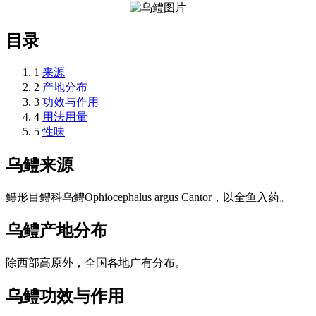
目录
1
来源
2
产地分布
3
功效与作用
4
用法用量
5
性味
乌鳢
来源
鳢形目鳢科乌鳢Ophiocephalus argus Cantor，以全鱼入药。
乌鳢
产地分布
除西部高原外，全国各地广有分布。
乌鳢
功效与作用