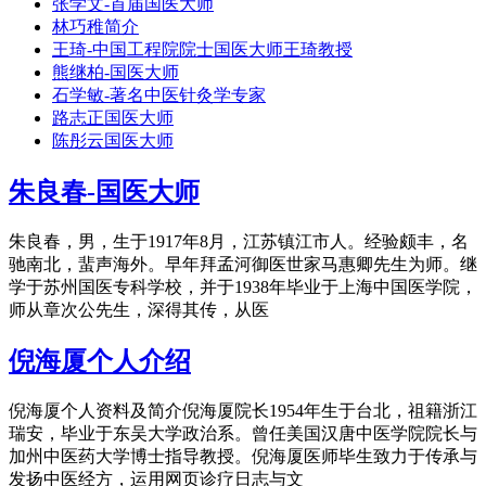
张学文-首届国医大师
林巧稚简介
王琦-中国工程院院士国医大师王琦教授
熊继柏-国医大师
石学敏-著名中医针灸学专家
路志正国医大师
陈彤云国医大师
朱良春-国医大师
朱良春，男，生于1917年8月，江苏镇江市人。经验颇丰，名
驰南北，蜚声海外。早年拜孟河御医世家马惠卿先生为师。继
学于苏州国医专科学校，并于1938年毕业于上海中国医学院，
师从章次公先生，深得其传，从医
倪海厦个人介绍
倪海厦个人资料及简介倪海厦院长1954年生于台北，祖籍浙江
瑞安，毕业于东吴大学政治系。曾任美国汉唐中医学院院长与
加州中医药大学博士指导教授。倪海厦医师毕生致力于传承与
发扬中医经方，运用网页诊疗日志与文