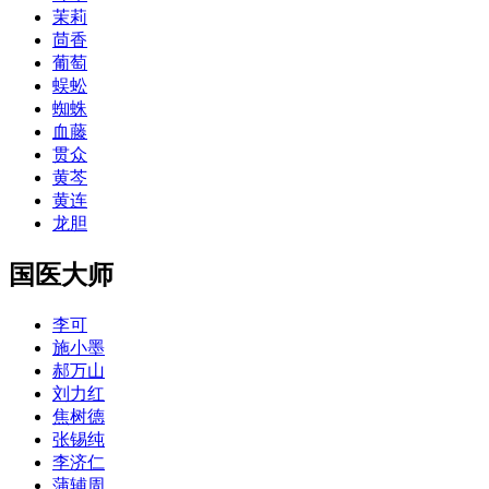
茉莉
茴香
葡萄
蜈蚣
蜘蛛
血藤
贯众
黄芩
黄连
龙胆
国医大师
李可
施小墨
郝万山
刘力红
焦树德
张锡纯
李济仁
蒲辅周