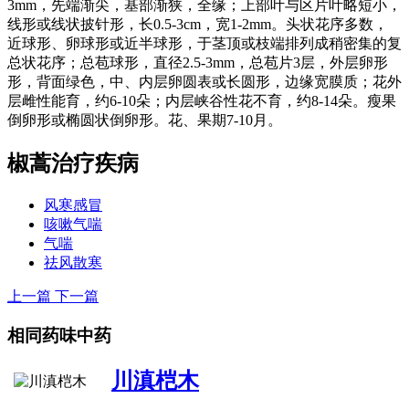
3mm，先端渐尖，基部渐狭，全缘；上部叶与区片叶略短小，
线形或线状披针形，长0.5-3cm，宽1-2mm。头状花序多数，
近球形、卵球形或近半球形，于茎顶或枝端排列成稍密集的复
总状花序；总苞球形，直径2.5-3mm，总苞片3层，外层卵形
形，背面绿色，中、内层卵圆表或长圆形，边缘宽膜质；花外
层雌性能育，约6-10朵；内层峡谷性花不育，约8-14朵。瘦果
倒卵形或椭圆状倒卵形。花、果期7-10月。
椒蒿
治疗疾病
风寒感冒
咳嗽气喘
气喘
祛风散寒
上一篇
下一篇
相同药味中药
川滇桤木