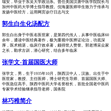
瑞安，毕业于东吴大学政治系。曾任美国汉唐中医学院院长与
加州中医药大学博士指导教授。倪海厦医师毕生致力于传承与
发扬中医经方，运用网页诊疗日志与文
郭生白生化汤配方
郭生白出身于中医名医世家，是第四代传人，从事中医临床60
余年，通读中医经典著作，极为重视中医辨证论治，功底深
厚，医术精湛，临床疗效卓著，颇得世人赞誉。郭老博采众家
之长，勤求古训，潜心研究，结合多年临床
张学文-首届国医大师
张学文，男，生于1935年10月，陕西汉中人，汉族。出生于中
医世家，教授、主任医师，博士研究生导师、首届国医大师、
中医急症高手。陕西中医药大学名誉校长，首批全国老中医药
专家学术经验继承指导老师，国务院
林巧稚简介