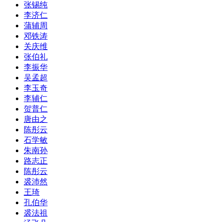
张锡纯
李济仁
蒲辅周
邓铁涛
关庆维
张伯礼
李振华
吴孟超
李玉奇
李辅仁
贺普仁
唐由之
陈彤云
石学敏
朱南孙
路志正
陈彤云
裘沛然
王琦
孔伯华
裘法祖