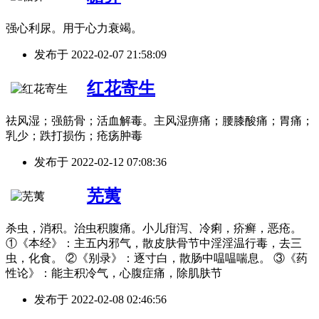
强心利尿。用于心力衰竭。
发布于
2022-02-07 21:58:09
红花寄生
祛风湿；强筋骨；活血解毒。主风湿痹痛；腰膝酸痛；胃痛；
乳少；跌打损伤；疮疡肿毒
发布于
2022-02-12 07:08:36
芜荑
杀虫，消积。治虫积腹痛。小儿疳泻、冷痢，疥癣，恶疮。
①《本经》：主五内邪气，散皮肤骨节中淫淫温行毒，去三
虫，化食。 ②《别录》：逐寸白，散肠中嗢嗢喘息。 ③《药
性论》：能主积冷气，心腹症痛，除肌肤节
发布于
2022-02-08 02:46:56