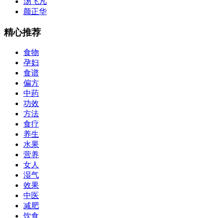
汤飞凡
颜正华
精心推荐
食物
孕妇
食谱
偏方
中药
功效
方法
食疗
养生
水果
营养
女人
湿气
效果
中医
减肥
饮食