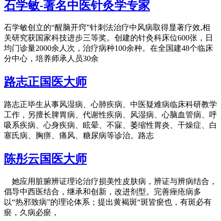
石学敏-著名中医针灸学专家
石学敏创立的“醒脑开窍”针刺法治疗中风病取得显著疗效,相
关研究获国家科技进步三等奖。创建的针灸科床位600张，日
均门诊量2000余人次，治疗病种100余种。在全国建48个临床
分中心，培养师承人员30余
路志正国医大师
路志正毕生从事风湿病、心肺疾病、中医疑难病临床科研教学
工作，另擅长脾胃病、代谢性疾病、风湿病、心脑血管病、呼
吸系疾病、心身疾病、眩晕、不寐、萎缩性胃炎、干燥症、白
塞氏病、胸痹、痛风、糖尿病等诊治。路志
陈彤云国医大师
她应用脏腑辨证理论治疗损美性皮肤病，辨证与辨病结合，
倡导中西医结合，继承和创新，改进剂型。完善痤疮病多
以“热邪致病”的理论体系；提出黄褐斑“斑皆瘀也，有斑必有
瘀，久病必瘀，