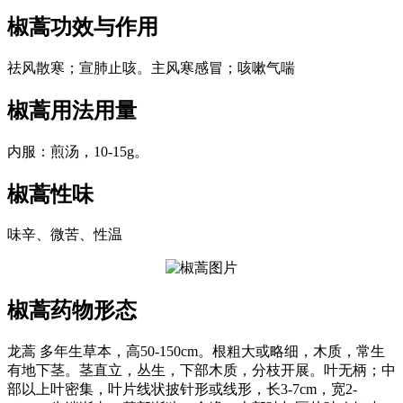
椒蒿
功效与作用
祛风散寒；宣肺止咳。主风寒感冒；咳嗽气喘
椒蒿
用法用量
内服：煎汤，10-15g。
椒蒿
性味
味辛、微苦、性温
椒蒿
药物形态
龙蒿 多年生草本，高50-150cm。根粗大或略细，木质，常生
有地下茎。茎直立，丛生，下部木质，分枝开展。叶无柄；中
部以上叶密集，叶片线状披针形或线形，长3-7cm，宽2-