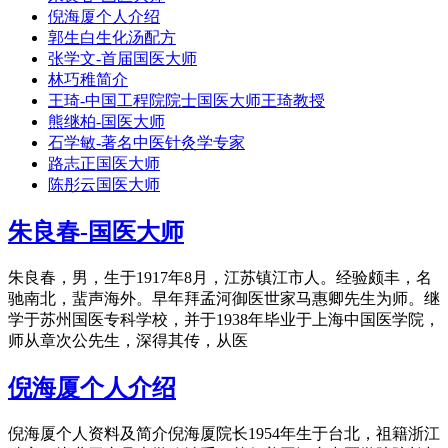
倪海厦个人介绍
郭生白生化汤配方
张学文-首届国医大师
林巧稚简介
王琦-中国工程院院士国医大师王琦教授
熊继柏-国医大师
石学敏-著名中医针灸学专家
路志正国医大师
陈彤云国医大师
朱良春-国医大师
朱良春，男，生于1917年8月，江苏镇江市人。经验颇丰，名
驰南北，蜚声海外。早年拜孟河御医世家马惠卿先生为师。继
学于苏州国医专科学校，并于1938年毕业于上海中国医学院，
师从章次公先生，深得其传，从医
倪海厦个人介绍
倪海厦个人资料及简介倪海厦院长1954年生于台北，祖籍浙江