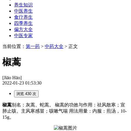
养生知识
中医养生
食疗养生
四季养生
偏方大全
中医专家
当前位置：
第一药
>
中药大全
> 正文
椒蒿
[Jiāo Hāo]
2022-01-23 01:53:30
浏览 430 次
椒蒿
别名：灰蒿、蛇蒿。 椒蒿的功效与作用：祛风散寒；宣
肺止咳。主风寒感冒；咳嗽气喘 用法用量：内服：煎汤，10-
15g。