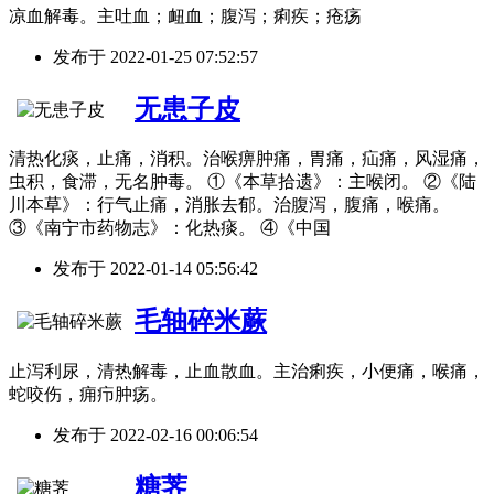
凉血解毒。主吐血；衄血；腹泻；痢疾；疮疡
发布于
2022-01-25 07:52:57
无患子皮
清热化痰，止痛，消积。治喉痹肿痛，胃痛，疝痛，风湿痛，
虫积，食滞，无名肿毒。 ①《本草拾遗》：主喉闭。 ②《陆
川本草》：行气止痛，消胀去郁。治腹泻，腹痛，喉痛。
③《南宁市药物志》：化热痰。 ④《中国
发布于
2022-01-14 05:56:42
毛轴碎米蕨
止泻利尿，清热解毒，止血散血。主治痢疾，小便痛，喉痛，
蛇咬伤，痈疖肿疡。
发布于
2022-02-16 00:06:54
糖荠