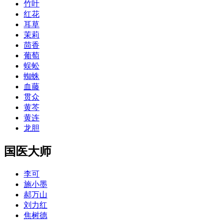
竹叶
红花
耳草
茉莉
茴香
葡萄
蜈蚣
蜘蛛
血藤
贯众
黄芩
黄连
龙胆
国医大师
李可
施小墨
郝万山
刘力红
焦树德