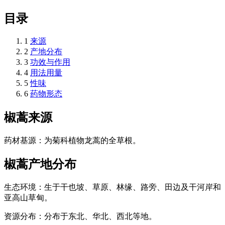
目录
1
来源
2
产地分布
3
功效与作用
4
用法用量
5
性味
6
药物形态
椒蒿
来源
药材基源：为菊科植物龙蒿的全草根。
椒蒿
产地分布
生态环境：生于干也坡、草原、林缘、路旁、田边及干河岸和
亚高山草甸。
资源分布：分布于东北、华北、西北等地。