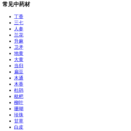
常见中药材
丁香
三七
人参
兰花
升麻
卫矛
地黄
大黄
当归
扁豆
木通
木香
杜鹃
枇杷
柳叶
珊瑚
珍珠
甘草
白皮