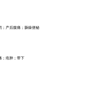
闭；产后腹痛；肠燥便秘
痛；疮肿；带下