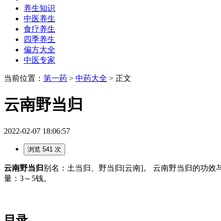
养生知识
中医养生
食疗养生
四季养生
偏方大全
中医专家
当前位置：
第一药
>
中药大全
> 正文
云南野当归
2022-02-07 18:06:57
浏览 541 次
云南野当归
别名：土当归、野当归[云南]。 云南野当归的功
量：3～5钱。
目录