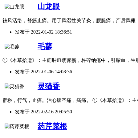
山龙眼
祛风活络，舒筋止痛。用于风湿性关节炎，腰腿痛，产后风瘫
发布于
2022-01-02 18:36:51
毛蓼
①《本草拾遗》：主痈肿疽瘘瘰疬，杵碎纳疮中，引脓血，生肌
发布于
2022-01-06 14:08:36
灵猫香
辟秽，行气，止痛。治心腹卒痛，疝痛。 ①《本草拾遗》：主
发布于
2022-02-16 20:05:50
药芹菜根