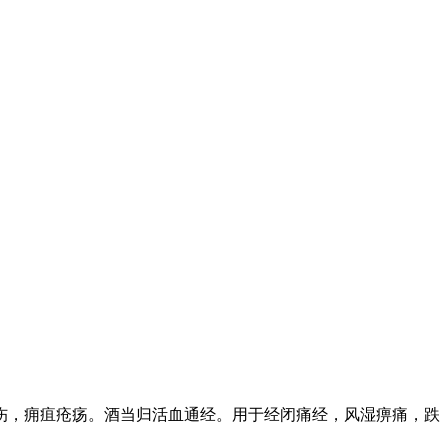
伤，痈疽疮疡。酒当归活血通经。用于经闭痛经，风湿痹痛，跌