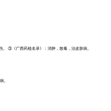
伤。 ③《广西药植名录》：消肿，散毒，治皮肤病。
耳病。