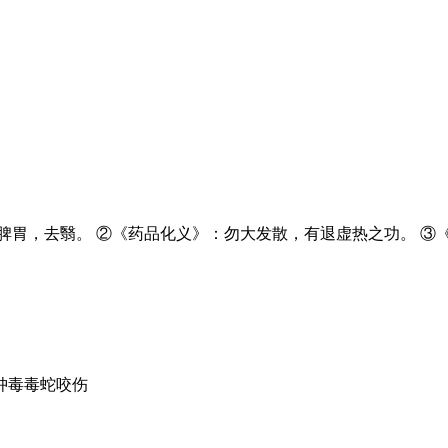
脾胃，去翳。 ②《药品化义》：勿大发散，有退虚热之功。 ③
肿毒毒蛇咬伤