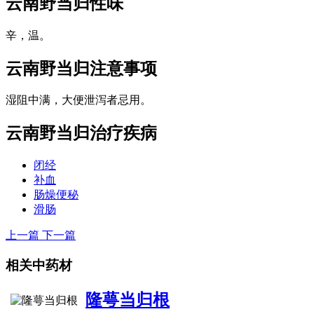
云南野当归
性味
辛，温。
云南野当归
注意事项
湿阻中满，大便泄泻者忌用。
云南野当归
治疗疾病
闭经
补血
肠燥便秘
滑肠
上一篇
下一篇
相关中药材
隆萼当归根