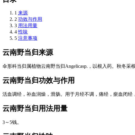
1
来源
2
功效与作用
3
用法用量
4
性味
5
注意事项
云南野当归
来源
伞形科当归属植物云南野当归Angelicasp.，以根入药。秋冬
云南野当归
功效与作用
活血调经，补血润燥，滑肠。用于月经不调，痛经，瘀血闭经
云南野当归
用法用量
3～5钱。