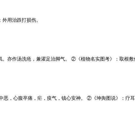
；外用治跌打损伤。
。亦作汤洗疮，兼濯足治脚气。 ②《植物名实图考》：取根敷
中恶，心腹卒痛，疟，疫气，镇心安神。 ②《坤舆图说》：疗