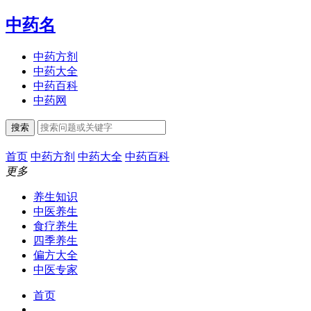
中药名
中药方剂
中药大全
中药百科
中药网
搜索
首页
中药方剂
中药大全
中药百科
更多
养生知识
中医养生
食疗养生
四季养生
偏方大全
中医专家
首页