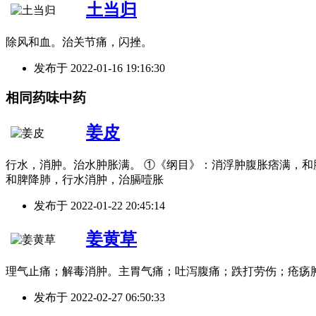
土当归
除风和血。治关节痛，闪挫。
发布于
2022-01-16 19:16:30
相同药味中药
姜皮
行水，消肿。治水肿胀满。 ①《纲目》：消浮肿腹胀痞满，和
和脾降肺，行水消肿，治膈噎胀
发布于
2022-01-22 20:45:14
姜黄草
理气止痛；解毒消肿。主胃气痛；吐泻腹痛；跌打劳伤；疮疡
发布于
2022-02-27 06:50:33