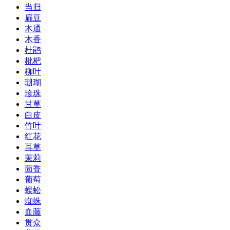
当归
扁豆
木通
木香
杜鹃
枇杷
柳叶
珊瑚
珍珠
甘草
白皮
竹叶
红花
耳草
茉莉
茴香
葡萄
蜈蚣
蜘蛛
血藤
贯众