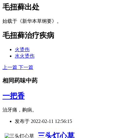
毛扭藓
出处
始载于《新华本草纲要》。
毛扭藓
治疗疾病
火烫伤
水火烫伤
上一篇
下一篇
相同药味中药
一把香
治牙痛，齁病。
发布于
2022-02-11 12:56:15
三头灯心草