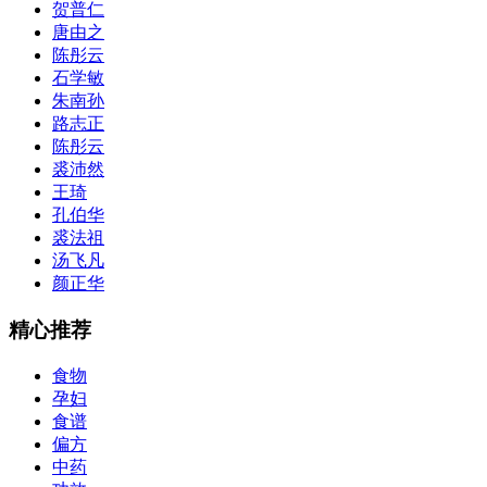
贺普仁
唐由之
陈彤云
石学敏
朱南孙
路志正
陈彤云
裘沛然
王琦
孔伯华
裘法祖
汤飞凡
颜正华
精心推荐
食物
孕妇
食谱
偏方
中药