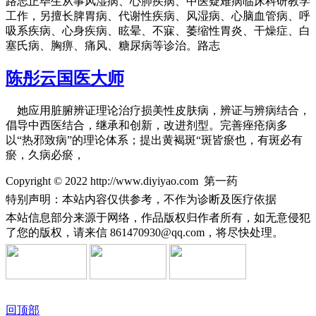
路志正毕生从事风湿病、心肺疾病、中医疑难病临床科研教学
工作，另擅长脾胃病、代谢性疾病、风湿病、心脑血管病、呼
吸系疾病、心身疾病、眩晕、不寐、萎缩性胃炎、干燥症、白
塞氏病、胸痹、痛风、糖尿病等诊治。路志
陈彤云国医大师
她应用脏腑辨证理论治疗损美性皮肤病，辨证与辨病结合，
倡导中西医结合，继承和创新，改进剂型。完善痤疮病多
以“热邪致病”的理论体系；提出黄褐斑“斑皆瘀也，有斑必有
瘀，久病必瘀，
Copyright © 2022 http://www.diyiyao.com 第一药
特别声明：本站内容仅供参考，不作为诊断及医疗依据
本站信息部分来源于网络，作品版权归作者所有，如无意侵犯
了您的版权，请来信
861470930@qq.com，将尽快处理。
回顶部