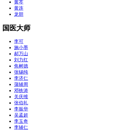
黄芩
黄连
龙胆
国医大师
李可
施小墨
郝万山
刘力红
焦树德
张锡纯
李济仁
蒲辅周
邓铁涛
关庆维
张伯礼
李振华
吴孟超
李玉奇
李辅仁