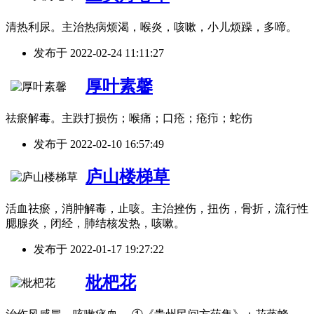
清热利尿。主治热病烦渴，喉炎，咳嗽，小儿烦躁，多啼。
发布于
2022-02-24 11:11:27
厚叶素馨
祛瘀解毒。主跌打损伤；喉痛；口疮；疮疖；蛇伤
发布于
2022-02-10 16:57:49
庐山楼梯草
活血祛瘀，消肿解毒，止咳。主治挫伤，扭伤，骨折，流行性
腮腺炎，闭经，肺结核发热，咳嗽。
发布于
2022-01-17 19:27:22
枇杷花