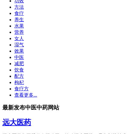
功效
方法
食疗
养生
水果
营养
女人
湿气
效果
中医
减肥
饮食
配方
枸杞
食疗方
查看更多...
最新发布中医中药网站
远大医药