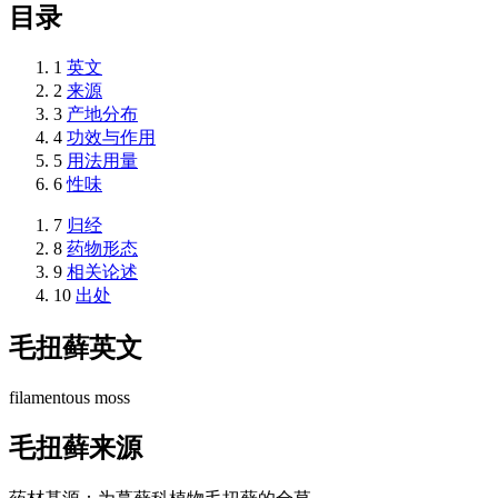
目录
1
英文
2
来源
3
产地分布
4
功效与作用
5
用法用量
6
性味
7
归经
8
药物形态
9
相关论述
10
出处
毛扭藓
英文
filamentous moss
毛扭藓
来源