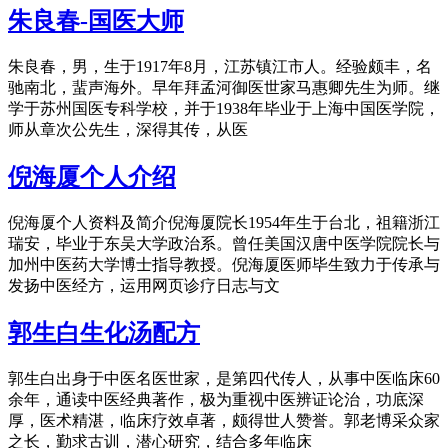
朱良春-国医大师
朱良春，男，生于1917年8月，江苏镇江市人。经验颇丰，名
驰南北，蜚声海外。早年拜孟河御医世家马惠卿先生为师。继
学于苏州国医专科学校，并于1938年毕业于上海中国医学院，
师从章次公先生，深得其传，从医
倪海厦个人介绍
倪海厦个人资料及简介倪海厦院长1954年生于台北，祖籍浙江
瑞安，毕业于东吴大学政治系。曾任美国汉唐中医学院院长与
加州中医药大学博士指导教授。倪海厦医师毕生致力于传承与
发扬中医经方，运用网页诊疗日志与文
郭生白生化汤配方
郭生白出身于中医名医世家，是第四代传人，从事中医临床60
余年，通读中医经典著作，极为重视中医辨证论治，功底深
厚，医术精湛，临床疗效卓著，颇得世人赞誉。郭老博采众家
之长，勤求古训，潜心研究，结合多年临床