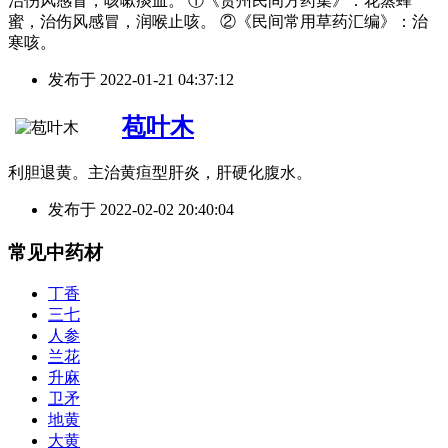
治伤风感冒，咳嗽痰血。 ①《贵州民间方药集》：花蒸蜂
蜜，治伤风感冒，润喉止咳。 ②《民间常用草药汇编》：治
寒咳。
发布于
2022-01-21 04:37:12
苞叶木
利胆退黄。主治黄疸型肝炎，肝硬化腹水。
发布于
2022-02-02 20:40:04
常见中药材
丁香
三七
人参
兰花
升麻
卫矛
地黄
大黄