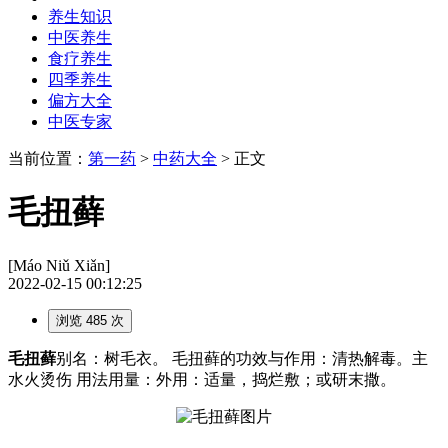
养生知识
中医养生
食疗养生
四季养生
偏方大全
中医专家
当前位置：
第一药
>
中药大全
> 正文
毛扭藓
[Máo Niǔ Xiǎn]
2022-02-15 00:12:25
浏览 485 次
毛扭藓
别名：树毛衣。 毛扭藓的功效与作用：清热解毒。主
水火烫伤 用法用量：外用：适量，捣烂敷；或研末撒。