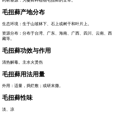
药材基源：为蔓藓科植物毛扭藓的全草。
毛扭藓
产地分布
生态环境：生于山坡林下、石上或树干和叶片上。
资源分布：分布于台湾、广东、海南、广西、四川、云南、西
藏等。
毛扭藓
功效与作用
清热解毒。主水火烫伤
毛扭藓
用法用量
外用：适量，捣烂敷；或研末撒。
毛扭藓
性味
淡、凉