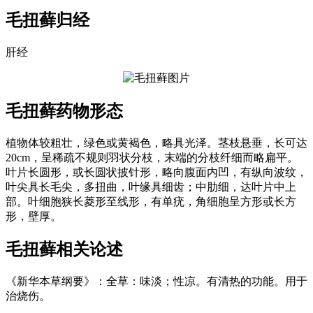
毛扭藓
归经
肝经
毛扭藓
药物形态
植物体较粗壮，绿色或黄褐色，略具光泽。茎枝悬垂，长可达
20cm，呈稀疏不规则羽状分枝，末端的分枝纤细而略扁平。
叶片长圆形，或长圆状披针形，略向腹面内凹，有纵向波纹，
叶尖具长毛尖，多扭曲，叶缘具细齿；中肋细，达叶片中上
部。叶细胞狭长菱形至线形，有单疣，角细胞呈方形或长方
形，壁厚。
毛扭藓
相关论述
《新华本草纲要》：全草：味淡；性凉。有清热的功能。用于
治烧伤。