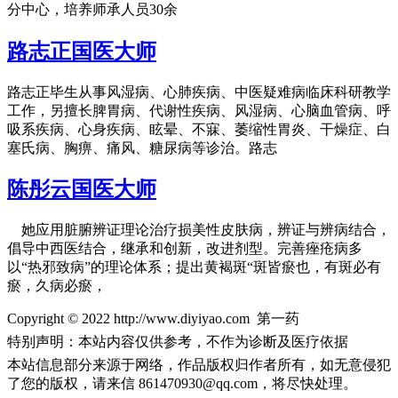
分中心，培养师承人员30余
路志正国医大师
路志正毕生从事风湿病、心肺疾病、中医疑难病临床科研教学
工作，另擅长脾胃病、代谢性疾病、风湿病、心脑血管病、呼
吸系疾病、心身疾病、眩晕、不寐、萎缩性胃炎、干燥症、白
塞氏病、胸痹、痛风、糖尿病等诊治。路志
陈彤云国医大师
她应用脏腑辨证理论治疗损美性皮肤病，辨证与辨病结合，
倡导中西医结合，继承和创新，改进剂型。完善痤疮病多
以“热邪致病”的理论体系；提出黄褐斑“斑皆瘀也，有斑必有
瘀，久病必瘀，
Copyright © 2022 http://www.diyiyao.com 第一药
特别声明：本站内容仅供参考，不作为诊断及医疗依据
本站信息部分来源于网络，作品版权归作者所有，如无意侵犯
了您的版权，请来信
861470930@qq.com，将尽快处理。