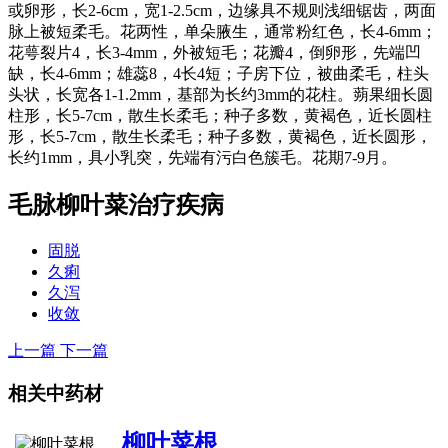
或卵形，长2-6cm，宽1-2.5cm，边缘具不规则浅细锯齿，两面
脉上被短柔毛。花两性，单朵腋生，通常粉红色，长4-6mm；
花萼裂片4，长3-4mm，外被短毛；花瓣4，倒卵形，先端凹
缺，长4-6mm；雄蕊8，4长4短；子房下位，被曲柔毛，柱头
头状，长宽各1-1.2mm，基部为长约3mm的花柱。蒴果细长圆
柱形，长5-7cm，散生长柔毛；种子多数，黄褐色，近长圆柱
形，长5-7cm，散生长柔毛；种子多数，黄褐色，近长圆形，
长约1mm，具小乳突，先端有污白色簇毛。花期7-9月。
毛脉柳叶菜
治疗疾病
固脱
久痢
久泻
收敛
上一篇
下一篇
相关中药材
柳叶菜根