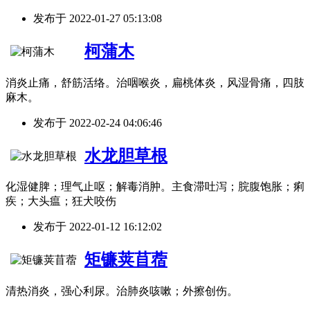
发布于
2022-01-27 05:13:08
柯蒲木
消炎止痛，舒筋活络。治咽喉炎，扁桃体炎，风湿骨痛，四肢
麻木。
发布于
2022-02-24 04:06:46
水龙胆草根
化湿健脾；理气止呕；解毒消肿。主食滞吐泻；脘腹饱胀；痢
疾；大头瘟；狂犬咬伤
发布于
2022-01-12 16:12:02
矩镰荚苜蓿
清热消炎，强心利尿。治肺炎咳嗽；外擦创伤。