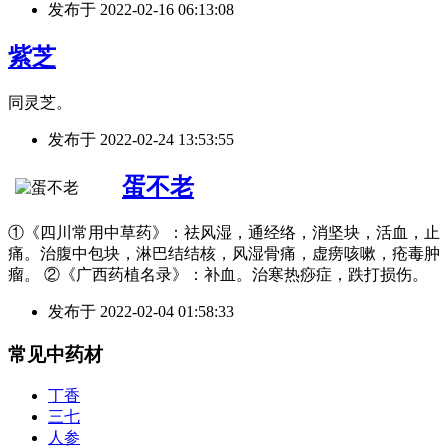
发布于
2022-02-16 06:13:08
紫芝
同灵芝。
发布于
2022-02-24 13:53:55
蛋不老
①《四川常用中草药》：祛风湿，通经络，消坚块，活血，止
痛。治腹中包块，淋巴结结核，风湿骨痛，虚痨咳嗽，疮毒肿
瘤。 ②《广西药植名录》：补血。治寒热痧症，跌打损伤。
发布于
2022-02-04 01:58:33
常见中药材
丁香
三七
人参