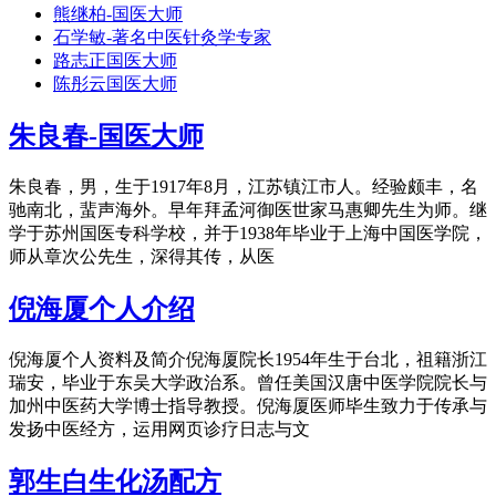
熊继柏-国医大师
石学敏-著名中医针灸学专家
路志正国医大师
陈彤云国医大师
朱良春-国医大师
朱良春，男，生于1917年8月，江苏镇江市人。经验颇丰，名
驰南北，蜚声海外。早年拜孟河御医世家马惠卿先生为师。继
学于苏州国医专科学校，并于1938年毕业于上海中国医学院，
师从章次公先生，深得其传，从医
倪海厦个人介绍
倪海厦个人资料及简介倪海厦院长1954年生于台北，祖籍浙江
瑞安，毕业于东吴大学政治系。曾任美国汉唐中医学院院长与
加州中医药大学博士指导教授。倪海厦医师毕生致力于传承与
发扬中医经方，运用网页诊疗日志与文
郭生白生化汤配方