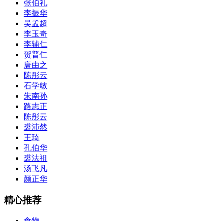
张伯礼
李振华
吴孟超
李玉奇
李辅仁
贺普仁
唐由之
陈彤云
石学敏
朱南孙
路志正
陈彤云
裘沛然
王琦
孔伯华
裘法祖
汤飞凡
颜正华
精心推荐
食物