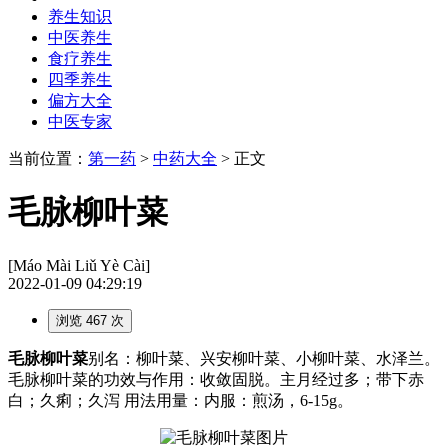
养生知识
中医养生
食疗养生
四季养生
偏方大全
中医专家
当前位置：
第一药
>
中药大全
> 正文
毛脉柳叶菜
[Máo Mài Liǔ Yè Cài]
2022-01-09 04:29:19
浏览 467 次
毛脉柳叶菜
别名：柳叶菜、兴安柳叶菜、小柳叶菜、水泽兰。
毛脉柳叶菜的功效与作用：收敛固脱。主月经过多；带下赤
白；久痢；久泻 用法用量：内服：煎汤，6-15g。