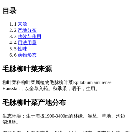
目录
1
来源
2
产地分布
3
功效与作用
4
用法用量
5
性味
6
药物形态
毛脉柳叶菜
来源
柳叶菜科柳叶菜属植物毛脉柳叶菜Epilobium amurense
Hausskn.，以全草入药。秋季采，晒干，生用。
毛脉柳叶菜
产地分布
生态环境：生于海拔1900-3400m的林缘、灌丛、草地、沟边
沼泽地。