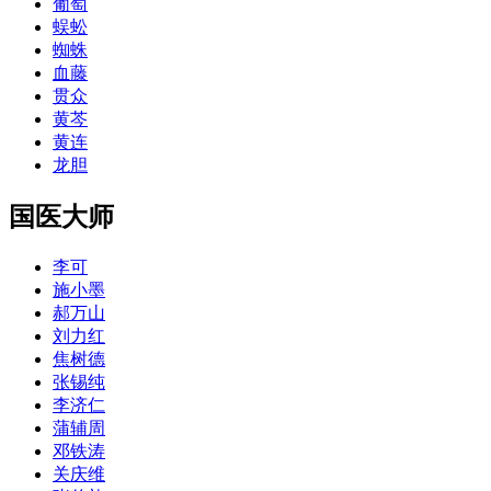
葡萄
蜈蚣
蜘蛛
血藤
贯众
黄芩
黄连
龙胆
国医大师
李可
施小墨
郝万山
刘力红
焦树德
张锡纯
李济仁
蒲辅周
邓铁涛
关庆维