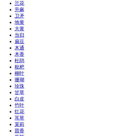
兰花
升麻
卫矛
地黄
大黄
当归
扁豆
木通
木香
杜鹃
枇杷
柳叶
珊瑚
珍珠
甘草
白皮
竹叶
红花
耳草
茉莉
茴香