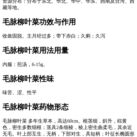
资源分布：分布于东北、华北、华中、华东、西南及台湾、西
藏等地。
毛脉柳叶菜
功效与作用
收敛固脱。主月经过多；带下赤白；久痢；久泻
毛脉柳叶菜
用法用量
内服：煎汤，6-15g。
毛脉柳叶菜
性味
味苦、涩、性平
毛脉柳叶菜
药物形态
毛脉柳叶菜 多年生草本，高达60cm。根茎细，斜升，棕黄
色，密生多数细根；茎具2条细棱，棱上密生曲柔毛，其余近
无毛。叶上部互生，无柄，下部对生，具短柄；叶征长椭圆形