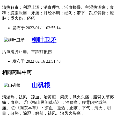
清热解毒；利湿止泻；消食理气；活血接骨。主湿热泻痢；食
积；脘腹胀痛；牙痛；月经不调；经闭；带下；跌打骨折；疮
肿；烫火伤；疥疮
发布于
2022-01-11 02:55:14
柳叶卫矛
活血消肿止痛。主跌打损伤
发布于
2022-02-16 22:51:48
相同药味中药
山矾根
清湿热，祛风，凉血。治黄疸，痢疾，风火头痛，腰背关节疼
痛，血崩。 ①《衡山民间草药》：治腰痛，腰背闪挫或筋
痛。 ②《闽东本草》：凉血，退热，止咳，下气，清火，明
目，散热，除湿，解郁，祛风。治风火头痛，