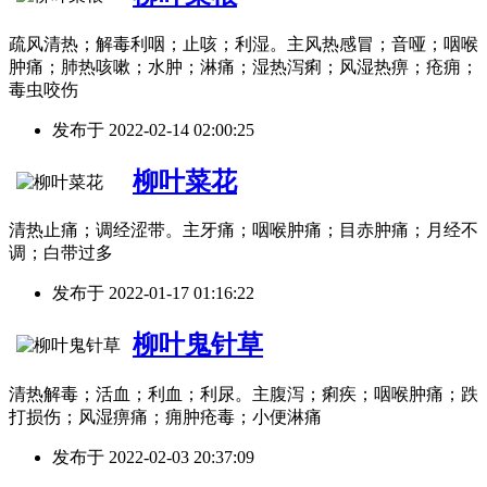
疏风清热；解毒利咽；止咳；利湿。主风热感冒；音哑；咽喉
肿痛；肺热咳嗽；水肿；淋痛；湿热泻痢；风湿热痹；疮痈；
毒虫咬伤
发布于
2022-02-14 02:00:25
柳叶菜花
清热止痛；调经涩带。主牙痛；咽喉肿痛；目赤肿痛；月经不
调；白带过多
发布于
2022-01-17 01:16:22
柳叶鬼针草
清热解毒；活血；利血；利尿。主腹泻；痢疾；咽喉肿痛；跌
打损伤；风湿痹痛；痈肿疮毒；小便淋痛
发布于
2022-02-03 20:37:09