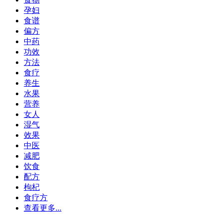
孕妇
食谱
偏方
中药
功效
方法
食疗
养生
水果
营养
女人
湿气
效果
中医
减肥
饮食
配方
枸杞
食疗方
查看更多...