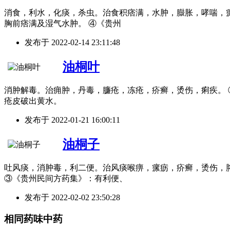
消食，利水，化痰，杀虫。治食积痞满，水肿，臌胀，哮喘，瘰
胸前痞满及湿气水肿。 ④《贵州
发布于
2022-02-14 23:11:48
油桐叶
消肿解毒。治痈肿，丹毒，臁疮，冻疮，疥癣，烫伤，痢疾。 
疮皮破出黄水。
发布于
2022-01-21 16:00:11
油桐子
吐风痰，消肿毒，利二便。治风痰喉痹，瘰疬，疥癣，烫伤，脓
③《贵州民间方药集》：有利便、
发布于
2022-02-02 23:50:28
相同药味中药