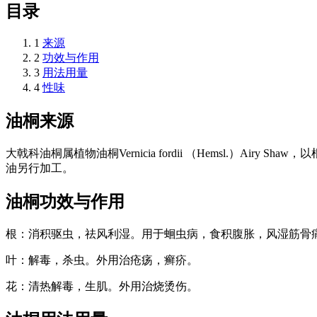
目录
1
来源
2
功效与作用
3
用法用量
4
性味
油桐
来源
大戟科油桐属植物油桐Vernicia fordii （Hemsl.
油另行加工。
油桐
功效与作用
根：消积驱虫，祛风利湿。用于蛔虫病，食积腹胀，风湿筋骨
叶：解毒，杀虫。外用治疮疡，癣疥。
花：清热解毒，生肌。外用治烧烫伤。