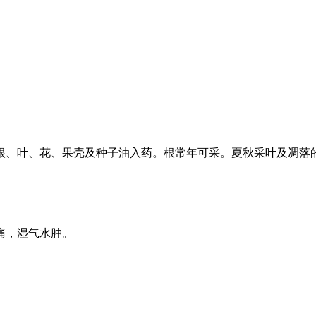
）Airy Shaw，以根、叶、花、果壳及种子油入药。根常年可采。夏
痛，湿气水肿。