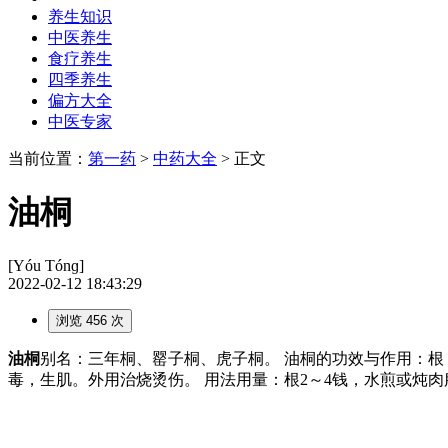
养生知识
中医养生
食疗养生
四季养生
偏方大全
中医专家
当前位置：
第一药
>
中药大全
> 正文
油桐
[Yóu Tónɡ]
2022-02-12 18:43:29
浏览 456 次
油桐
别名：三年桐、罂子桐、虎子桐。 油桐的功效与作用：
毒，生肌。外用治烧烫伤。 用法用量：根2～4钱，水煎或炖