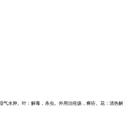
湿气水肿。叶：解毒，杀虫。外用治疮疡，癣疥。花：清热解