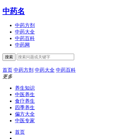
中药名
中药方剂
中药大全
中药百科
中药网
搜索
首页
中药方剂
中药大全
中药百科
更多
养生知识
中医养生
食疗养生
四季养生
偏方大全
中医专家
首页