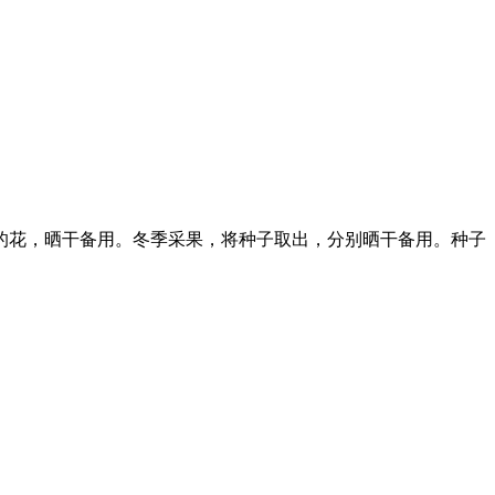
秋采叶及凋落的花，晒干备用。冬季采果，将种子取出，分别晒干备用。种子