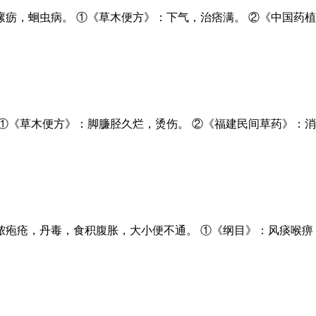
疬，蛔虫病。 ①《草木便方》：下气，治痞满。 ②《中国药植
①《草木便方》：脚臁胫久烂，烫伤。 ②《福建民间草药》：消
疱疮，丹毒，食积腹胀，大小便不通。 ①《纲目》：风痰喉痹