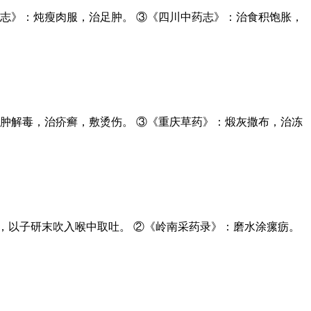
志》：炖瘦肉服，治足肿。 ③《四川中药志》：治食积饱胀，
肿解毒，治疥癣，敷烫伤。 ③《重庆草药》：煅灰撒布，治冻
，以子研末吹入喉中取吐。 ②《岭南采药录》：磨水涂瘰疬。