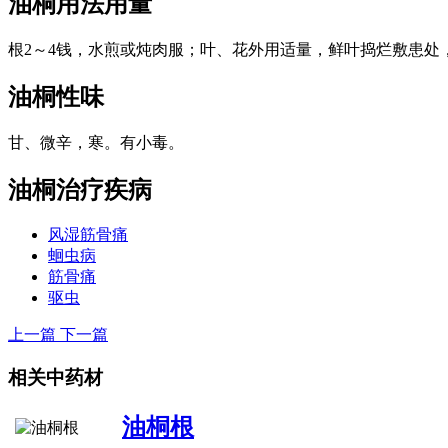
油桐
用法用量
根2～4钱，水煎或炖肉服；叶、花外用适量，鲜叶捣烂敷患处
油桐
性味
甘、微辛，寒。有小毒。
油桐
治疗疾病
风湿筋骨痛
蛔虫病
筋骨痛
驱虫
上一篇
下一篇
相关中药材
油桐根