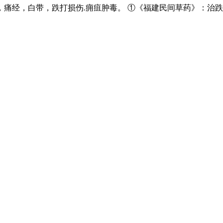
痛经，白带，跌打损伤.痈疽肿毒。 ①《福建民间草药》：治跌