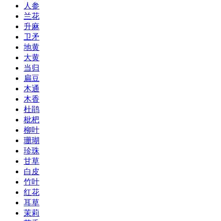
人参
兰花
升麻
卫矛
地黄
大黄
当归
扁豆
木通
木香
杜鹃
枇杷
柳叶
珊瑚
珍珠
甘草
白皮
竹叶
红花
耳草
茉莉