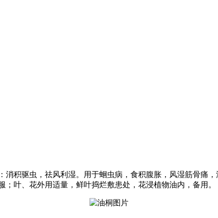
根：消积驱虫，祛风利湿。用于蛔虫病，食积腹胀，风湿筋骨痛，
肉服；叶、花外用适量，鲜叶捣烂敷患处，花浸植物油内，备用。