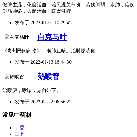
健脾去湿，化瘀活血。治风涅关节炎，劳伤脚弱，水肿，疟疾，
舒筋通络，去瘀活血，暖胃健脾。
发布于
2022-01-01 10:29:45
白克马叶
《贵州民间药物》：润肺止咳。治肺燥咳嗽。
发布于
2022-01-13 16:44:30
鹅喉管
治喉痹，哮喘，赤白带下。
发布于
2022-02-22 06:56:22
常见中药材
丁香
三七