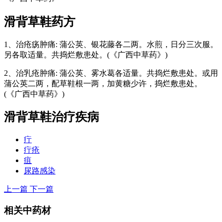
滑背草鞋
药方
1、治疮疡肿痛: 蒲公英、银花藤各二两。水煎，日分三次服。
另各取适量。共捣烂敷患处。(《广西中草药》)
2、治乳疮肿痛: 蒲公英、雾水葛各适量。共捣烂敷患处。或用
蒲公英二两，配草鞋根一两，加黄糖少许，捣烂敷患处。
(《广西中草药》)
滑背草鞋
治疗疾病
疔
疔疮
疽
尿路感染
上一篇
下一篇
相关中药材