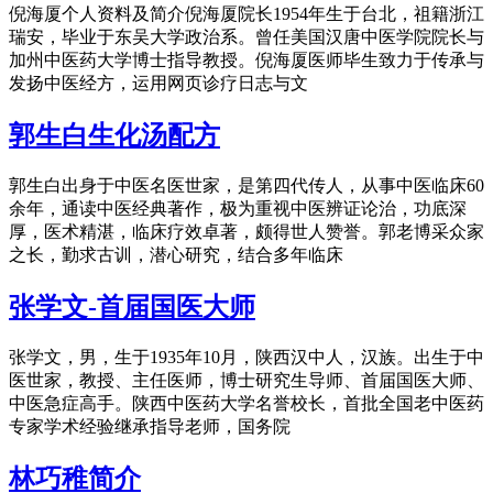
倪海厦个人资料及简介倪海厦院长1954年生于台北，祖籍浙江
瑞安，毕业于东吴大学政治系。曾任美国汉唐中医学院院长与
加州中医药大学博士指导教授。倪海厦医师毕生致力于传承与
发扬中医经方，运用网页诊疗日志与文
郭生白生化汤配方
郭生白出身于中医名医世家，是第四代传人，从事中医临床60
余年，通读中医经典著作，极为重视中医辨证论治，功底深
厚，医术精湛，临床疗效卓著，颇得世人赞誉。郭老博采众家
之长，勤求古训，潜心研究，结合多年临床
张学文-首届国医大师
张学文，男，生于1935年10月，陕西汉中人，汉族。出生于中
医世家，教授、主任医师，博士研究生导师、首届国医大师、
中医急症高手。陕西中医药大学名誉校长，首批全国老中医药
专家学术经验继承指导老师，国务院
林巧稚简介