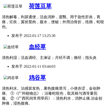
荷莲豆草
清热解毒，利尿通便，活血消肿，退翳。用于急性肝炎，胃
痛，疟疾，翼状胬肉，腹水，便秘；外用治骨折，疮痈，蛇咬
伤。
发布于
2022-01-17 13:25:30
血经草
清热利湿；活血调经。主淋证；月经不调；痛经；指头炎
发布于
2022-01-11 03:44:03
鸡谷草
清热利水。治感冒发热，暑热腹痛泄泻，小便赤涩，金创肿
痛。 ①《广州植物志》：治毒蛇咬伤，取其根与酒等量煎
服。 ②《广西民间常用草药》：清热利水，消肿止痛.治金创
肿痛，湿热腹痛。