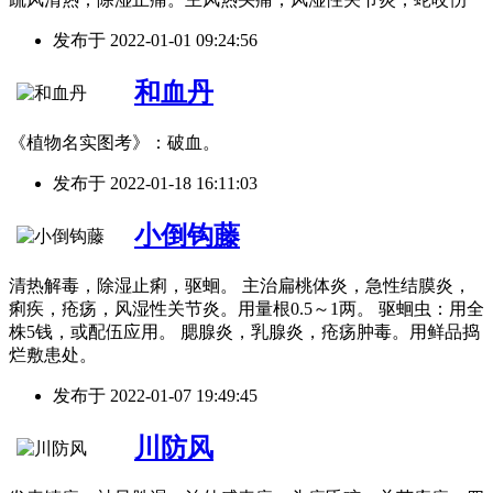
发布于
2022-01-01 09:24:56
和血丹
《植物名实图考》：破血。
发布于
2022-01-18 16:11:03
小倒钩藤
清热解毒，除湿止痢，驱蛔。 主治扁桃体炎，急性结膜炎，
痢疾，疮疡，风湿性关节炎。用量根0.5～1两。 驱蛔虫：用全
株5钱，或配伍应用。 腮腺炎，乳腺炎，疮疡肿毒。用鲜品捣
烂敷患处。
发布于
2022-01-07 19:49:45
川防风