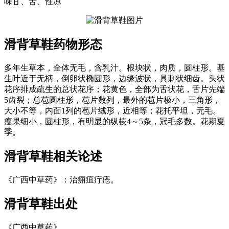
味甘、苦、性凉
滑背草鞋
药物形态
多年生草本，全体无毛，含乳汁。根块状，肉质，圆柱形。基
生叶近于无柄，倒卵状椭圆形，边缘波状，具刺状细齿。头状
花序排成疏生的总状花序；花黄色，全部为舌状花，舌片先端
5齿裂；总苞圆柱形，苞片数列，最外的苞片极小，三角形，
大小不等，内面1列的苞片绒形，近相等；花托平坦，无毛。
瘦果细小，圆柱形，有明显的纵棱4～5条，冠毛多数。花期夏
季。
滑背草鞋
相关论述
《广西中草药》：治痈疽疔疮。
滑背草鞋
出处
《广西中草药》