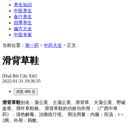
养生知识
中医养生
食疗养生
四季养生
偏方大全
中医专家
当前位置：
第一药
>
中药大全
> 正文
滑背草鞋
[Huá Bèi Cǎo Xié]
2022-01-31 19:36:35
浏览 466 次
滑背草鞋
别名：蒲公英、土蒲公英、滑背草、大蒲公英、野破
血骨、滑叶草鞋根。 滑背草鞋的功效与作用：《广西中草
药》：清热解毒。治痈疽疔疮。 用法用量：内服：煎汤，1～
2两。外用：捣敷。