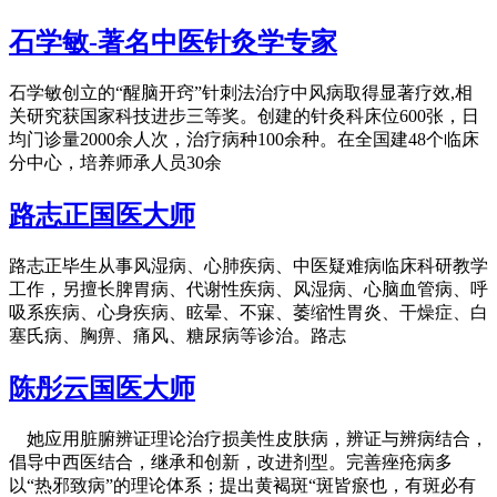
石学敏-著名中医针灸学专家
石学敏创立的“醒脑开窍”针刺法治疗中风病取得显著疗效,相
关研究获国家科技进步三等奖。创建的针灸科床位600张，日
均门诊量2000余人次，治疗病种100余种。在全国建48个临床
分中心，培养师承人员30余
路志正国医大师
路志正毕生从事风湿病、心肺疾病、中医疑难病临床科研教学
工作，另擅长脾胃病、代谢性疾病、风湿病、心脑血管病、呼
吸系疾病、心身疾病、眩晕、不寐、萎缩性胃炎、干燥症、白
塞氏病、胸痹、痛风、糖尿病等诊治。路志
陈彤云国医大师
她应用脏腑辨证理论治疗损美性皮肤病，辨证与辨病结合，
倡导中西医结合，继承和创新，改进剂型。完善痤疮病多
以“热邪致病”的理论体系；提出黄褐斑“斑皆瘀也，有斑必有