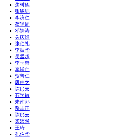
焦树德
张锡纯
李济仁
蒲辅周
邓铁涛
关庆维
张伯礼
李振华
吴孟超
李玉奇
李辅仁
贺普仁
唐由之
陈彤云
石学敏
朱南孙
路志正
陈彤云
裘沛然
王琦
孔伯华