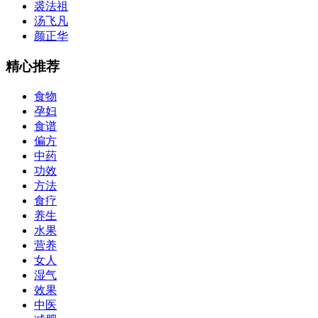
裘法祖
汤飞凡
颜正华
精心推荐
食物
孕妇
食谱
偏方
中药
功效
方法
食疗
养生
水果
营养
女人
湿气
效果
中医