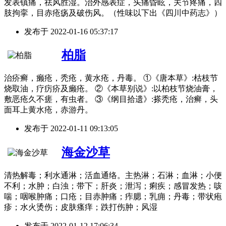
发表镇痛，祛风胜湿。治外感表症，头痛昏眩，关节疼痛，四
肢拘挛，目赤疮疡及破伤风。（性味以下出《四川中药志》）
发布于
2022-01-16 05:37:17
柏脂
治疥癣，癞疮，秃疮，黄水疮，丹毒。 ①《唐本草》:枯枝节
烧取油，疗疠疥及癞疮。 ②《本草别说》:以柏枝节烧油膏，
敷恶疮久不瘥，有虫者。 ③《纲目拾遗》:搽秃疮，治癣，头
面耳上黄水疮，赤游丹。
发布于
2022-01-11 09:13:05
海金沙草
清热解毒；利水通淋；活血通络。主热淋；石淋；血淋；小便
不利；水肿；白浊；带下；肝炎；泄泻；痢疾；感冒发热；咳
喘；咽喉肿痛；口疮；目赤肿痛；痄腮；乳痈；丹毒；带状疱
疹；水火烫伤；皮肤瘙痒；跌打伤肿；风湿
发布于
2022-01-12 17:06:34