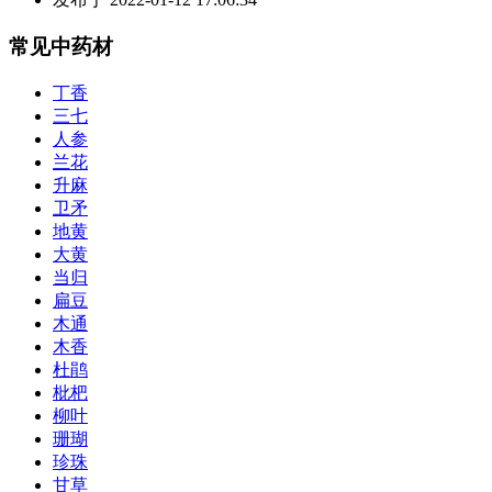
常见中药材
丁香
三七
人参
兰花
升麻
卫矛
地黄
大黄
当归
扁豆
木通
木香
杜鹃
枇杷
柳叶
珊瑚
珍珠
甘草