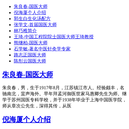
朱良春-国医大师
倪海厦个人介绍
郭生白生化汤配方
张学文-首届国医大师
林巧稚简介
王琦-中国工程院院士国医大师王琦教授
熊继柏-国医大师
石学敏-著名中医针灸学专家
路志正国医大师
陈彤云国医大师
朱良春-国医大师
朱良春，男，生于1917年8月，江苏镇江市人。经验颇丰，名
驰南北，蜚声海外。早年拜孟河御医世家马惠卿先生为师。继
学于苏州国医专科学校，并于1938年毕业于上海中国医学院，
师从章次公先生，深得其传，从医
倪海厦个人介绍