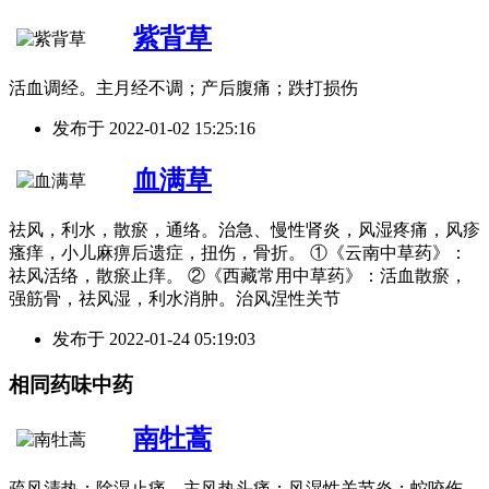
紫背草
活血调经。主月经不调；产后腹痛；跌打损伤
发布于
2022-01-02 15:25:16
血满草
祛风，利水，散瘀，通络。治急、慢性肾炎，风湿疼痛，风疹
瘙痒，小儿麻痹后遗症，扭伤，骨折。 ①《云南中草药》：
祛风活络，散瘀止痒。 ②《西藏常用中草药》：活血散瘀，
强筋骨，祛风湿，利水消肿。治风涅性关节
发布于
2022-01-24 05:19:03
相同药味中药
南牡蒿
疏风清热；除湿止痛。主风热头痛；风湿性关节炎；蛇咬伤