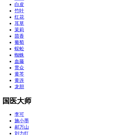
白皮
竹叶
红花
耳草
茉莉
茴香
葡萄
蜈蚣
蜘蛛
血藤
贯众
黄芩
黄连
龙胆
国医大师
李可
施小墨
郝万山
刘力红