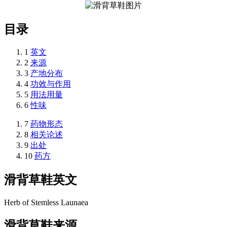
目录
1
英文
2
来源
3
产地分布
4
功效与作用
5
用法用量
6
性味
7
药物形态
8
相关论述
9
出处
10
药方
滑背草鞋
英文
Herb of Stemless Launaea
滑背草鞋
来源