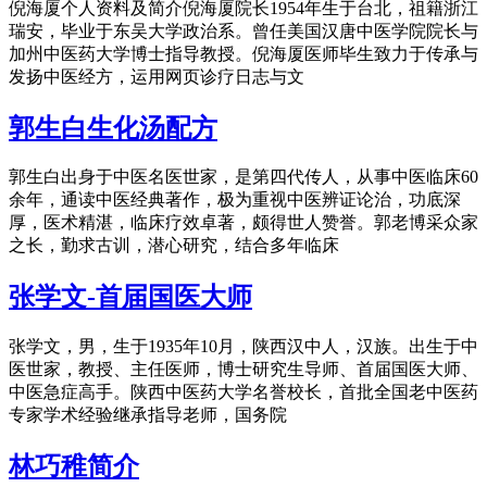
倪海厦个人资料及简介倪海厦院长1954年生于台北，祖籍浙江
瑞安，毕业于东吴大学政治系。曾任美国汉唐中医学院院长与
加州中医药大学博士指导教授。倪海厦医师毕生致力于传承与
发扬中医经方，运用网页诊疗日志与文
郭生白生化汤配方
郭生白出身于中医名医世家，是第四代传人，从事中医临床60
余年，通读中医经典著作，极为重视中医辨证论治，功底深
厚，医术精湛，临床疗效卓著，颇得世人赞誉。郭老博采众家
之长，勤求古训，潜心研究，结合多年临床
张学文-首届国医大师
张学文，男，生于1935年10月，陕西汉中人，汉族。出生于中
医世家，教授、主任医师，博士研究生导师、首届国医大师、
中医急症高手。陕西中医药大学名誉校长，首批全国老中医药
专家学术经验继承指导老师，国务院
林巧稚简介