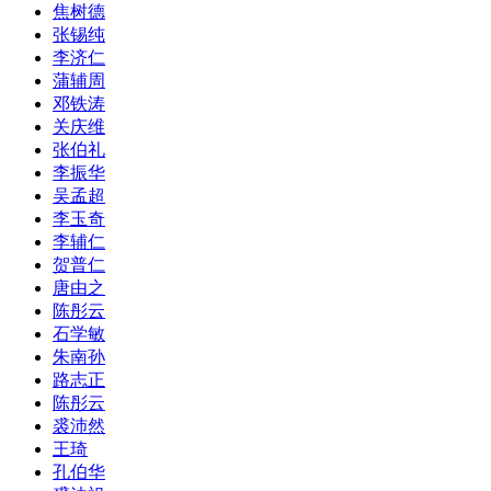
焦树德
张锡纯
李济仁
蒲辅周
邓铁涛
关庆维
张伯礼
李振华
吴孟超
李玉奇
李辅仁
贺普仁
唐由之
陈彤云
石学敏
朱南孙
路志正
陈彤云
裘沛然
王琦
孔伯华