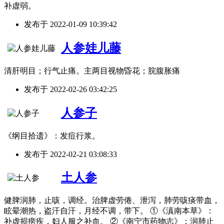
补虚弱。
发布于
2022-01-09 10:39:42
人参娃儿藤
清肝明目；行气止痛。主两目视物昏花；脘腹胀痛
发布于
2022-02-26 03:42:25
人参子
《纲目拾遗》：发痘行浆。
发布于
2022-02-21 03:08:33
土人参
健脾润肺，止咳，调经。治脾虚劳倦、泄泻，肺劳咳痰带血，
眩晕潮热，盗汗自汗，月经不调，带下。 ①《滇南本草》：
补虚损痨疾，妇人服之补血。 ②《南宁市药物志》：润肺止