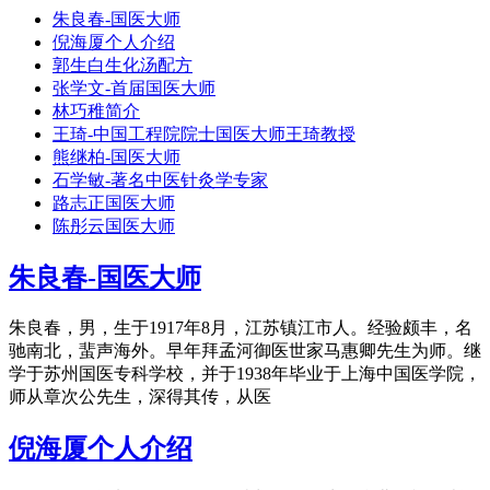
朱良春-国医大师
倪海厦个人介绍
郭生白生化汤配方
张学文-首届国医大师
林巧稚简介
王琦-中国工程院院士国医大师王琦教授
熊继柏-国医大师
石学敏-著名中医针灸学专家
路志正国医大师
陈彤云国医大师
朱良春-国医大师
朱良春，男，生于1917年8月，江苏镇江市人。经验颇丰，名
驰南北，蜚声海外。早年拜孟河御医世家马惠卿先生为师。继
学于苏州国医专科学校，并于1938年毕业于上海中国医学院，
师从章次公先生，深得其传，从医
倪海厦个人介绍