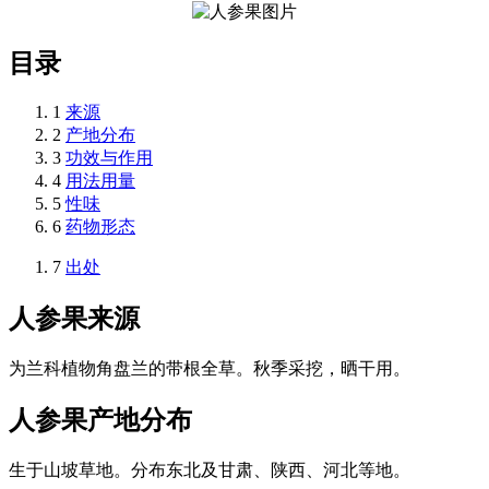
目录
1
来源
2
产地分布
3
功效与作用
4
用法用量
5
性味
6
药物形态
7
出处
人参果
来源
为兰科植物角盘兰的带根全草。秋季采挖，晒干用。
人参果
产地分布
生于山坡草地。分布东北及甘肃、陕西、河北等地。