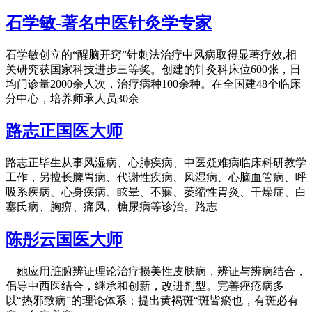
石学敏-著名中医针灸学专家
石学敏创立的“醒脑开窍”针刺法治疗中风病取得显著疗效,相
关研究获国家科技进步三等奖。创建的针灸科床位600张，日
均门诊量2000余人次，治疗病种100余种。在全国建48个临床
分中心，培养师承人员30余
路志正国医大师
路志正毕生从事风湿病、心肺疾病、中医疑难病临床科研教学
工作，另擅长脾胃病、代谢性疾病、风湿病、心脑血管病、呼
吸系疾病、心身疾病、眩晕、不寐、萎缩性胃炎、干燥症、白
塞氏病、胸痹、痛风、糖尿病等诊治。路志
陈彤云国医大师
她应用脏腑辨证理论治疗损美性皮肤病，辨证与辨病结合，
倡导中西医结合，继承和创新，改进剂型。完善痤疮病多
以“热邪致病”的理论体系；提出黄褐斑“斑皆瘀也，有斑必有