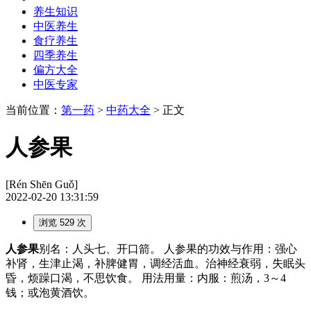
养生知识
中医养生
食疗养生
四季养生
偏方大全
中医专家
当前位置：
第一药
>
中药大全
> 正文
人参果
[Rén Shēn Guǒ]
2022-02-20 13:31:59
浏览 529 次
人参果
别名：人头七、开口箭。 人参果的功效与作用：强心
补肾，生津止渴，补脾健胃，调经活血。治神经衰弱，失眠头
昏，烦躁口渴，不思饮食。 用法用量：内服：煎汤，3～4
钱；或泡黄酒饮。