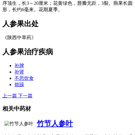
序顶生，长3～20厘米；花黄绿色，唇瓣无距，3裂。蒴果长圆
形，长约6毫来。花期夏季。
人参果
出处
《陕西中草药》
人参果
治疗疾病
补脾
补肾
不思饮食
烦躁
上一篇
下一篇
相关中药材
竹节人参叶