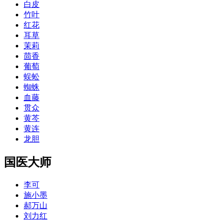
白皮
竹叶
红花
耳草
茉莉
茴香
葡萄
蜈蚣
蜘蛛
血藤
贯众
黄芩
黄连
龙胆
国医大师
李可
施小墨
郝万山
刘力红