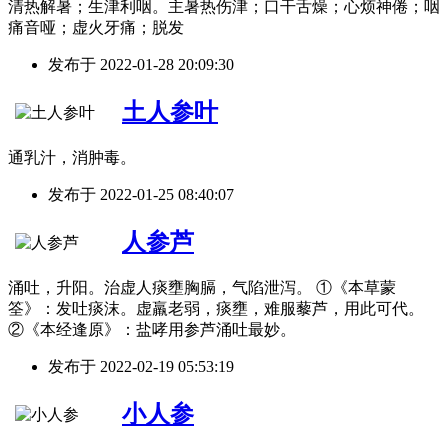
清热解暑；生津利咽。主暑热伤津；口干舌燥；心烦神倦；咽
痛音哑；虚火牙痛；脱发
发布于
2022-01-28 20:09:30
土人参叶
通乳汁，消肿毒。
发布于
2022-01-25 08:40:07
人参芦
涌吐，升阳。治虚人痰壅胸膈，气陷泄泻。 ①《本草蒙
筌》：发吐痰沫。虚羸老弱，痰壅，难服藜芦，用此可代。
②《本经逢原》：盐哮用参芦涌吐最妙。
发布于
2022-02-19 05:53:19
小人参