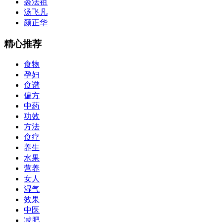
裘法祖
汤飞凡
颜正华
精心推荐
食物
孕妇
食谱
偏方
中药
功效
方法
食疗
养生
水果
营养
女人
湿气
效果
中医
减肥