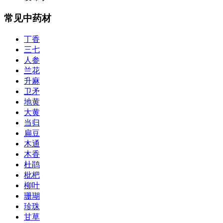
常见中药材
丁香
三七
人参
兰花
升麻
卫矛
地黄
大黄
当归
扁豆
木通
木香
杜鹃
枇杷
柳叶
珊瑚
珍珠
甘草