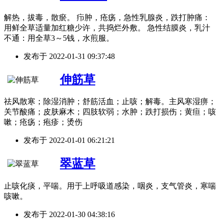
解热，拔毒，散瘀。 疖肿，疮疡，急性乳腺炎，跌打肿痛：
用鲜全草适量加红糖少许，共捣烂外敷。 急性结膜炎，乳汁
不通：用全草3～5钱，水煎服。
发布于
2022-01-31 09:37:48
伸筋草
祛风散寒；除湿消肿；舒筋活血；止咳；解毒。主风寒湿痹；
关节酸痛；皮肤麻木；四肢软弱；水肿；跌打损伤；黄疸；咳
嗽；疮疡；疱疹；烫伤
发布于
2022-01-01 06:21:21
翠蓝草
止咳化痰，平喘。用于上呼吸道感染，咽炎，支气管炎，寒喘
咳嗽。
发布于
2022-01-30 04:38:16