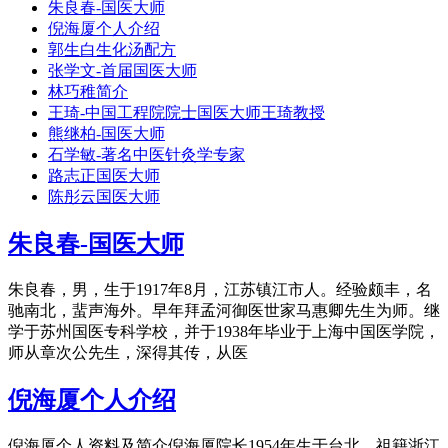
朱良春-国医大师
倪海厦个人介绍
郭生白生化汤配方
张学文-首届国医大师
林巧稚简介
王琦-中国工程院院士国医大师王琦教授
熊继柏-国医大师
石学敏-著名中医针灸学专家
路志正国医大师
陈彤云国医大师
朱良春-国医大师
朱良春，男，生于1917年8月，江苏镇江市人。经验颇丰，名
驰南北，蜚声海外。早年拜孟河御医世家马惠卿先生为师。继
学于苏州国医专科学校，并于1938年毕业于上海中国医学院，
师从章次公先生，深得其传，从医
倪海厦个人介绍
倪海厦个人资料及简介倪海厦院长1954年生于台北，祖籍浙江