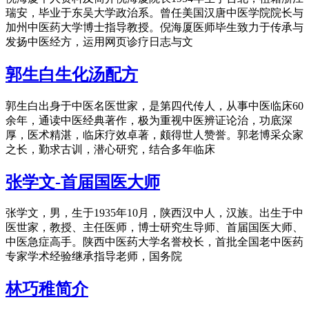
瑞安，毕业于东吴大学政治系。曾任美国汉唐中医学院院长与
加州中医药大学博士指导教授。倪海厦医师毕生致力于传承与
发扬中医经方，运用网页诊疗日志与文
郭生白生化汤配方
郭生白出身于中医名医世家，是第四代传人，从事中医临床60
余年，通读中医经典著作，极为重视中医辨证论治，功底深
厚，医术精湛，临床疗效卓著，颇得世人赞誉。郭老博采众家
之长，勤求古训，潜心研究，结合多年临床
张学文-首届国医大师
张学文，男，生于1935年10月，陕西汉中人，汉族。出生于中
医世家，教授、主任医师，博士研究生导师、首届国医大师、
中医急症高手。陕西中医药大学名誉校长，首批全国老中医药
专家学术经验继承指导老师，国务院
林巧稚简介