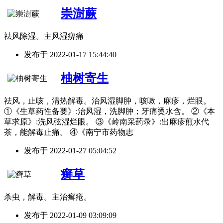
崇澍蕨
祛风除湿。主风湿痹痛
发布于
2022-01-17 15:44:40
柚树寄生
祛风，止咳，清热解毒。治风湿脚肿，咳嗽，麻疹，烂眼。
①《生草药性备要》:治风湿，洗脚肿；牙痛烫水含。 ②《本
草求原》:洗风弦湿烂眼。 ③《岭南采药录》:出麻疹煎水代
茶，能解毒止痛。 ④《南宁市药物志
发布于
2022-01-27 05:04:52
癣草
杀虫，解毒。主治癣疮。
发布于
2022-01-09 03:09:09