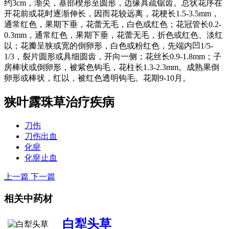
约3cm，渐尖，基部楔形至圆形，边缘具疏锯齿。总状花序在
开花前或花时逐渐伸长，因而花较远离，花梗长1.5-3.5mm，
通常红色，果期下垂，花蕾无毛，白色或红色；花冠管长0.2-
0.3mm，通常红色，果期下垂，花蕾无毛，折色或红色、淡红
以；花瓣呈狭或宽的倒卵形，白色或粉红色，先端内凹1/5-
1/3，裂片圆形或具细圆齿，开向一侧；花丝长0.9-1.8mm；子
房棒状或倒卵形，被紫色钩毛，花柱长1.3-2.3mm。成熟果倒
卵形或棒状，红以，被红色透明钩毛。花期9-10月。
狭叶露珠草
治疗疾病
刀伤
刀伤出血
化瘀
化瘀止血
上一篇
下一篇
相关中药材
白犁头草