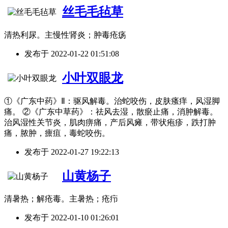
丝毛毛毡草
清热利尿。主慢性肾炎；肿毒疮疡
发布于
2022-01-22 01:51:08
小叶双眼龙
①《广东中药》Ⅱ：驱风解毒。治蛇咬伤，皮肤瘙痒，风湿脚
痛。 ②《广东中草药》：祛风去湿，散瘀止痛，消肿解毒。
治风湿性关节炎，肌肉痹痛，产后风瘫，带状疱疹，跌打肿
痛，脓肿，癝疽，毒蛇咬伤。
发布于
2022-01-27 19:22:13
山黄杨子
清暑热；解疮毒。主暑热；疮疖
发布于
2022-01-10 01:26:01