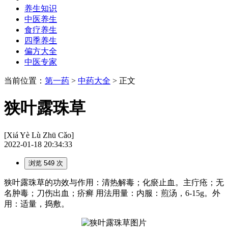
养生知识
中医养生
食疗养生
四季养生
偏方大全
中医专家
当前位置：
第一药
>
中药大全
> 正文
狭叶露珠草
[Xiá Yè Lù Zhū Cǎo]
2022-01-18 20:34:33
浏览 549 次
狭叶露珠草的功效与作用：清热解毒；化瘀止血。主疔疮；无
名肿毒；刀伤出血；疥癣 用法用量：内服：煎汤，6-15g。外
用：适量，捣敷。