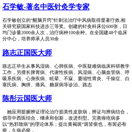
石学敏-著名中医针灸学专家
石学敏创立的“醒脑开窍”针刺法治疗中风病取得显著疗效,相
关研究获国家科技进步三等奖。创建的针灸科床位600张，日
均门诊量2000余人次，治疗病种100余种。在全国建48个临床
分中心，培养师承人员30余
路志正国医大师
路志正毕生从事风湿病、心肺疾病、中医疑难病临床科研教学
工作，另擅长脾胃病、代谢性疾病、风湿病、心脑血管病、呼
吸系疾病、心身疾病、眩晕、不寐、萎缩性胃炎、干燥症、白
塞氏病、胸痹、痛风、糖尿病等诊治。路志
陈彤云国医大师
她应用脏腑辨证理论治疗损美性皮肤病，辨证与辨病结合，
倡导中西医结合，继承和创新，改进剂型。完善痤疮病多
以“热邪致病”的理论体系；提出黄褐斑“斑皆瘀也，有斑必有
瘀，久病必瘀，