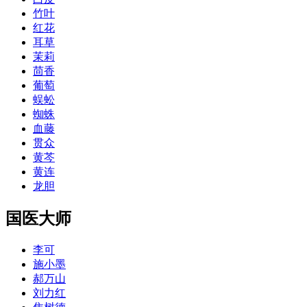
竹叶
红花
耳草
茉莉
茴香
葡萄
蜈蚣
蜘蛛
血藤
贯众
黄芩
黄连
龙胆
国医大师
李可
施小墨
郝万山
刘力红