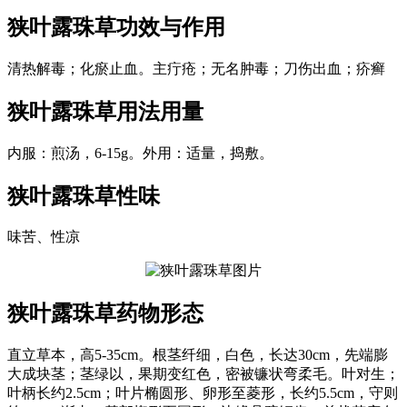
狭叶露珠草
功效与作用
清热解毒；化瘀止血。主疔疮；无名肿毒；刀伤出血；疥癣
狭叶露珠草
用法用量
内服：煎汤，6-15g。外用：适量，捣敷。
狭叶露珠草
性味
味苦、性凉
狭叶露珠草
药物形态
直立草本，高5-35cm。根茎纤细，白色，长达30cm，先端膨
大成块茎；茎绿以，果期变红色，密被镰状弯柔毛。叶对生；
叶柄长约2.5cm；叶片椭圆形、卵形至菱形，长约5.5cm，守则