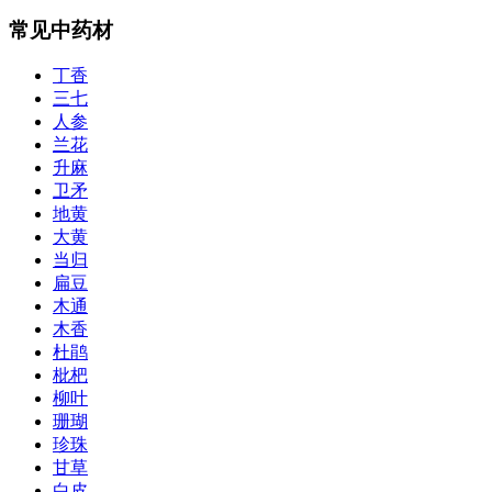
常见中药材
丁香
三七
人参
兰花
升麻
卫矛
地黄
大黄
当归
扁豆
木通
木香
杜鹃
枇杷
柳叶
珊瑚
珍珠
甘草
白皮