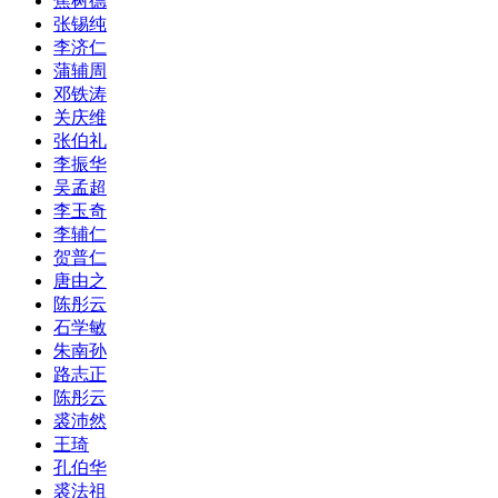
焦树德
张锡纯
李济仁
蒲辅周
邓铁涛
关庆维
张伯礼
李振华
吴孟超
李玉奇
李辅仁
贺普仁
唐由之
陈彤云
石学敏
朱南孙
路志正
陈彤云
裘沛然
王琦
孔伯华
裘法祖