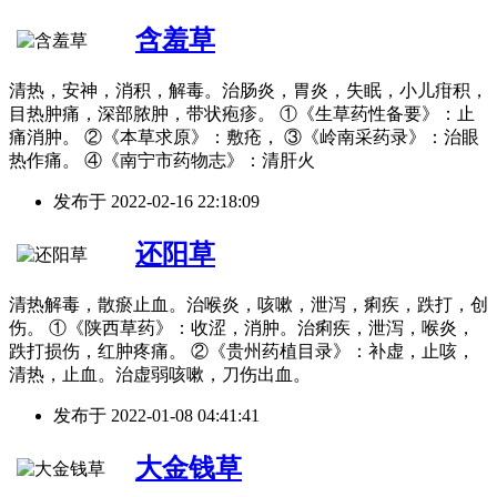
含羞草
清热，安神，消积，解毒。治肠炎，胃炎，失眠，小儿疳积，
目热肿痛，深部脓肿，带状疱疹。 ①《生草药性备要》：止
痛消肿。 ②《本草求原》：敷疮， ③《岭南采药录》：治眼
热作痛。 ④《南宁市药物志》：清肝火
发布于
2022-02-16 22:18:09
还阳草
清热解毒，散瘀止血。治喉炎，咳嗽，泄泻，痢疾，跌打，创
伤。 ①《陕西草药》：收涩，消肿。治痢疾，泄泻，喉炎，
跌打损伤，红肿疼痛。 ②《贵州药植目录》：补虚，止咳，
清热，止血。治虚弱咳嗽，刀伤出血。
发布于
2022-01-08 04:41:41
大金钱草