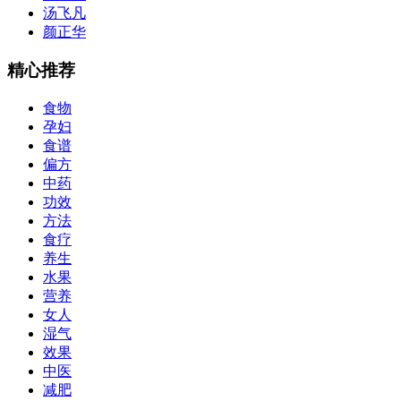
汤飞凡
颜正华
精心推荐
食物
孕妇
食谱
偏方
中药
功效
方法
食疗
养生
水果
营养
女人
湿气
效果
中医
减肥