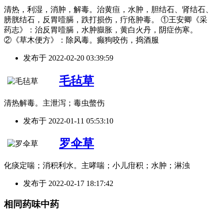
清热，利湿，消肿，解毒。治黄疸，水肿，胆结石、肾结石、
膀胱结石，反胃噎膈，跌打损伤，疔疮肿毒。 ①王安卿《采
药志》：治反胃噎膈，水肿臌胀，黄白火丹，阴症伤寒。
②《草木便方》：除风毒。癫狗咬伤，捣酒服
发布于
2022-02-20 03:39:59
毛毡草
清热解毒。主泄泻；毒虫螫伤
发布于
2022-01-11 05:53:10
罗伞草
化痰定喘；消积利水。主哮喘；小儿疳积；水肿；淋浊
发布于
2022-02-17 18:17:42
相同药味中药