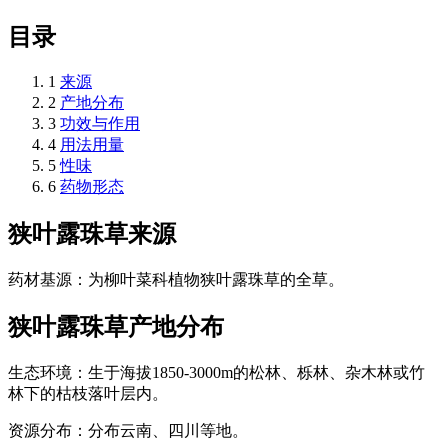
目录
1
来源
2
产地分布
3
功效与作用
4
用法用量
5
性味
6
药物形态
狭叶露珠草
来源
药材基源：为柳叶菜科植物狭叶露珠草的全草。
狭叶露珠草
产地分布
生态环境：生于海拔1850-3000m的松林、栎林、杂木林或竹
林下的枯枝落叶层内。
资源分布：分布云南、四川等地。