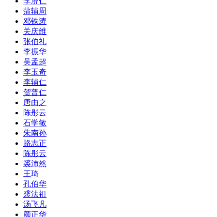
李济仁
蒲辅周
邓铁涛
关庆维
张伯礼
李振华
吴孟超
李玉奇
李辅仁
贺普仁
唐由之
陈彤云
石学敏
朱南孙
路志正
陈彤云
裘沛然
王琦
孔伯华
裘法祖
汤飞凡
颜正华