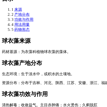
1
来源
2
产地分布
3
功效与作用
4
用法用量
5
药物形态
球衣藻
来源
药材基源：为衣藻科植物球衣藻的藻体。
球衣藻
产地分布
生态环境：生于淡水中，或积水的土壤地。
资源分布：分布于吉林、河北、陕西、江苏、安徽、浙江、福
球衣藻
功效与作用
清热解毒；收敛益气。主目赤肿痛；水火烫伤；久痢脱肛