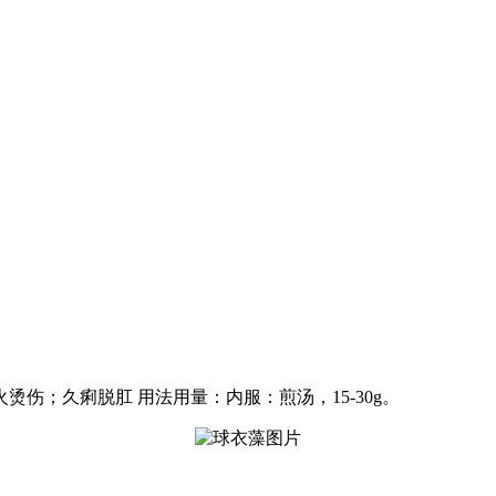
伤；久痢脱肛 用法用量：内服：煎汤，15-30g。