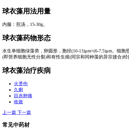
球衣藻
用法用量
内服：煎汤，15-30g。
球衣藻
药物形态
水生单细胞绿藻类，卵圆形，胞径(10-13)μm×(6-7.5
(即营养细胞无性分裂)和有性生殖(同宗和同种藻的异宗接合)经接
球衣藻
治疗疾病
火烫伤
久痢
目赤肿痛
收敛
上一篇
下一篇
常见中药材