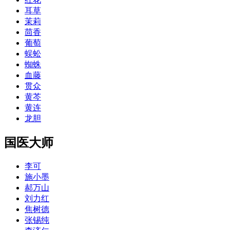
耳草
茉莉
茴香
葡萄
蜈蚣
蜘蛛
血藤
贯众
黄芩
黄连
龙胆
国医大师
李可
施小墨
郝万山
刘力红
焦树德
张锡纯