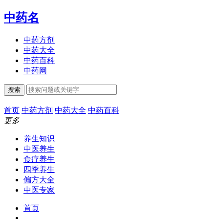
中药名
中药方剂
中药大全
中药百科
中药网
搜索
首页
中药方剂
中药大全
中药百科
更多
养生知识
中医养生
食疗养生
四季养生
偏方大全
中医专家
首页