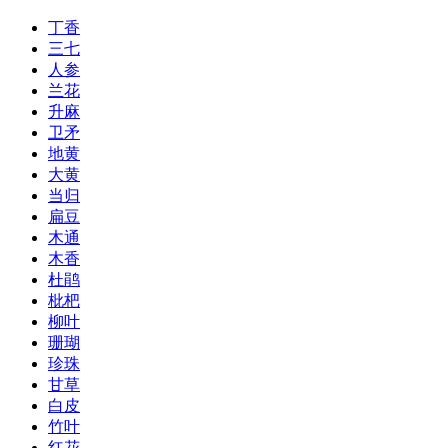
丁香
三七
人参
兰花
升麻
卫矛
地黄
大黄
当归
扁豆
木通
木香
杜鹃
枇杷
柳叶
珊瑚
珍珠
甘草
白皮
竹叶
红花