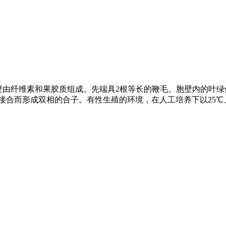
)μm。细胞壁由纤维素和果胶质组成。先端具2根等长的鞭毛。胞壁
合而形成双相的合子。有性生殖的环境，在人工培养下以25℃、500