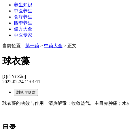
养生知识
中医养生
食疗养生
四季养生
偏方大全
中医专家
当前位置：
第一药
>
中药大全
> 正文
球衣藻
[Qiú Yī Zǎo]
2022-02-24 11:01:11
浏览 448 次
球衣藻的功效与作用：清热解毒；收敛益气。主目赤肿痛；水火烫
目录