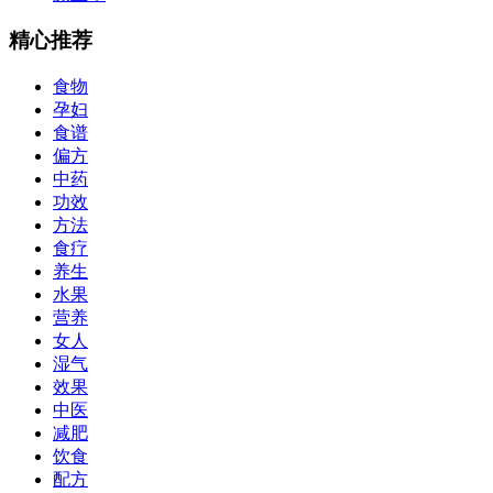
精心推荐
食物
孕妇
食谱
偏方
中药
功效
方法
食疗
养生
水果
营养
女人
湿气
效果
中医
减肥
饮食
配方