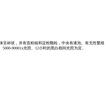
内的叶绿体呈杯状，并有造粉核和淀粉颗粒，中央有液泡。有无性繁殖
0-90001x光照、12小时的黑白相间光照为宜。