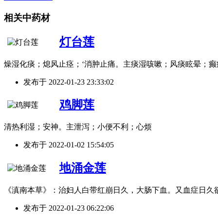
相关中药材
灯台莲
燥湿化痰；熄风止痉；‘消肿止痛。主痰湿咳嗽；风痰眩晕；癫
发布于
2022-01-23 23:33:02
鸡脚莲
清热利湿；安神。主泄泻；小便不利；心烦
发布于
2022-01-02 15:54:05
地涌金莲
《滇南本草》：治妇人白带红崩日久，大肠下血。又血症日久
发布于
2022-01-23 06:22:06