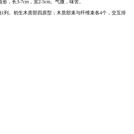
，长3-7cm，宽2-5cm。气微，味苦。
胞1列。初生木质部四原型；木质部束与纤维束各4个，交互排