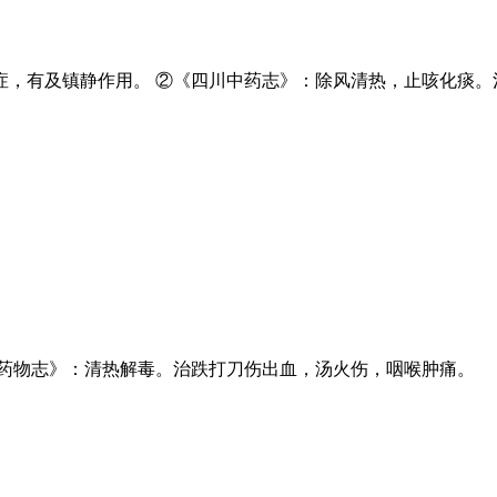
症，有及镇静作用。 ②《四川中药志》：除风清热，止咳化痰。
市药物志》：清热解毒。治跌打刀伤出血，汤火伤，咽喉肿痛。