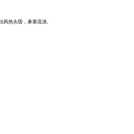
治风热头昏，鼻塞流涕。