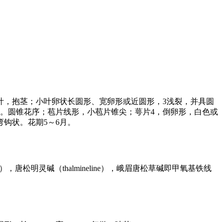
托叶，抱茎；小叶卵状长圆形、宽卵形或近圆形，3浅裂，并具圆
形。圆锥花序；苞片线形，小苞片锥尖；萼片4，倒卵形，白色或
钩状。花期5～6月。
oline），唐松明灵碱（thalmineline），峨眉唐松草碱即甲氧基铁线