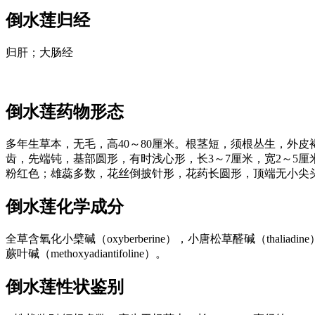
倒水莲
归经
归肝；大肠经
倒水莲
药物形态
多年生草本，无毛，高40～80厘米。根茎短，须根丛生，外
齿，先端钝，基部圆形，有时浅心形，长3～7厘米，宽2～5
粉红色；雄蕊多数，花丝倒披针形，花药长圆形，顶端无小尖头
倒水莲
化学成分
全草含氧化小檗碱（oxyberberine），小唐松草醛碱（thaliadin
蕨叶碱（methoxyadiantifoline）。
倒水莲
性状鉴别