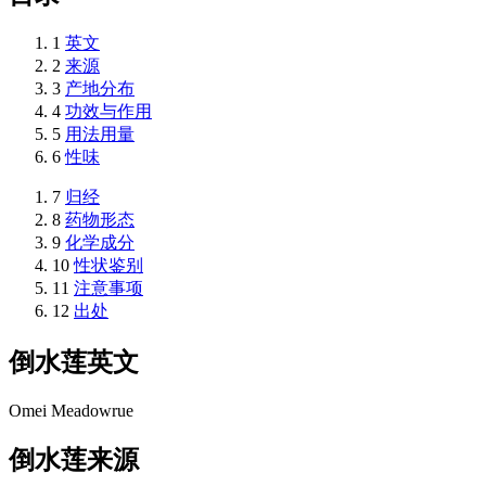
1
英文
2
来源
3
产地分布
4
功效与作用
5
用法用量
6
性味
7
归经
8
药物形态
9
化学成分
10
性状鉴别
11
注意事项
12
出处
倒水莲
英文
Omei Meadowrue
倒水莲
来源