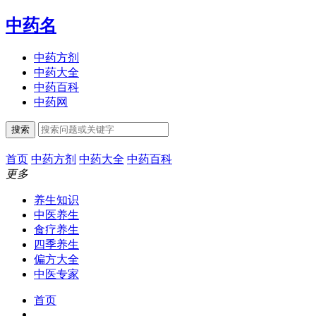
中药名
中药方剂
中药大全
中药百科
中药网
搜索
首页
中药方剂
中药大全
中药百科
更多
养生知识
中医养生
食疗养生
四季养生
偏方大全
中医专家
首页