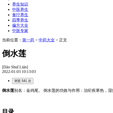
养生知识
中医养生
食疗养生
四季养生
偏方大全
中医专家
当前位置：
第一药
>
中药大全
> 正文
倒水莲
[Dào Shuǐ Lián]
2022-01-03 10:13:03
浏览 541 次
倒水莲
别名：金鸡尾。 倒水莲的功效与作用：治疟疾寒热，湿
目录