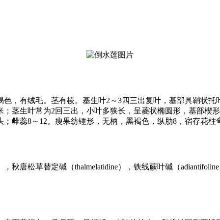
皮褐色，有绒毛。茎有棱。基生叶2～3四三出复叶，基部具鞘状
厘米；茎生叶常为2回三出，小叶多狭长，呈菱状椭圆形，基部楔
；雌蕊8～12。瘦果纺锤形，无柄，黑褐色，纵肋8，宿存花柱弯
e），秋唐松草替定碱（thalmelatidine），铁线蕨叶碱（adiantif