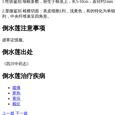
1.性状鉴别 细根多数，密生于根茎上，长5-10cm，直径约1
2.显微鉴别 根横切面：表皮细胞1列，浅黄色，有的特化为单
列，中央纤维束呈四角形。
倒水莲
注意事项
虚寒证慎服。
倒水莲
出处
《四川中药志》
倒水莲
治疗疾病
腹痛
寒热
黄疸
截疟
上一篇
下一篇