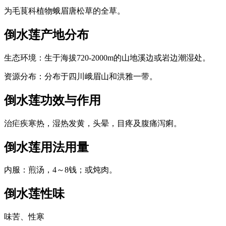
为毛茛科植物蛾眉唐松草的全草。
倒水莲
产地分布
生态环境：生于海拔720-2000m的山地溪边或岩边潮湿处。
资源分布：分布于四川峨眉山和洪雅一带。
倒水莲
功效与作用
治疟疾寒热，湿热发黄，头晕，目疼及腹痛泻痢。
倒水莲
用法用量
内服：煎汤，4～8钱；或炖肉。
倒水莲
性味
味苦、性寒