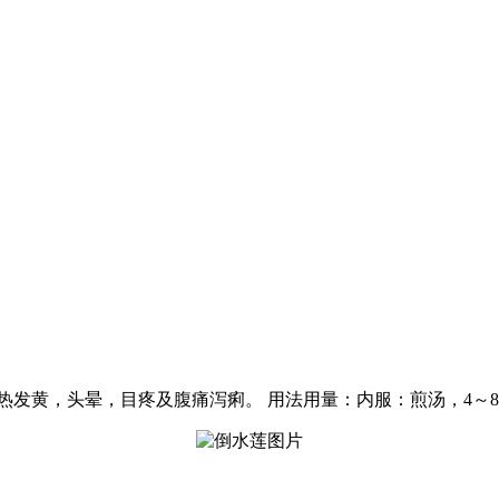
热发黄，头晕，目疼及腹痛泻痢。 用法用量：内服：煎汤，4～