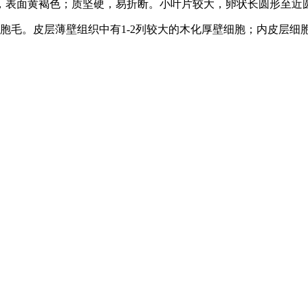
mm，表面黄褐色；质坚硬，易折断。小叶片较大，卵状长圆形至近圆形
细胞毛。皮层薄壁组织中有1-2列较大的木化厚壁细胞；内皮层细