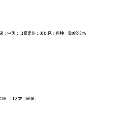
痫；中风；口眼歪斜；破伤风；痈肿；毒8蛇咬伤
欲脱，用之亦可固脱。