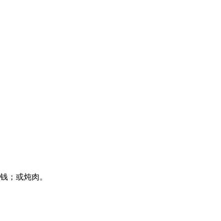
8钱；或炖肉。