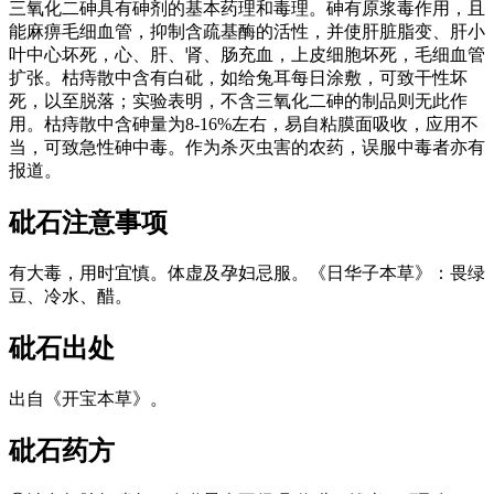
三氧化二砷具有砷剂的基本药理和毒理。砷有原浆毒作用，且
能麻痹毛细血管，抑制含疏基酶的活性，并使肝脏脂变、肝小
叶中心坏死，心、肝、肾、肠充血，上皮细胞坏死，毛细血管
扩张。枯痔散中含有白砒，如给兔耳每日涂敷，可致干性坏
死，以至脱落；实验表明，不含三氧化二砷的制品则无此作
用。枯痔散中含砷量为8-16%左右，易自粘膜面吸收，应用不
当，可致急性砷中毒。作为杀灭虫害的农药，误服中毒者亦有
报道。
砒石
注意事项
有大毒，用时宜慎。体虚及孕妇忌服。《日华子本草》：畏绿
豆、冷水、醋。
砒石
出处
出自《开宝本草》。
砒石
药方