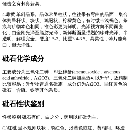
锤击之有刺鼻蒜臭。
4.雌黄 单斜晶系。晶体常呈柱状，往往带有弯曲的晶面，集合
体则呈杆状、块状、鸡冠状。柠檬黄色，有时微带浅褐色。条
痕与矿物本色相同，惟色彩更为鲜明。光泽视方向不同而变
化，由金刚光泽至脂肪光泽，新鲜断面呈强烈的珍珠光泽。半
透明。解理完全。硬度1.5-2。比重3.4-3.5。具柔性，薄片能弯
曲，但无弹性。
砒石
化学成分
主要成分为三氧化二砷，即亚砷酐(arsenousoxide，arsenous
acid anhydride，As2O3)。三氧化二砷加高热可以升华，故精制
比较容易；升华物普通名砒霜，成分仍为As2O3。呈红黄色的
砒石，含硫、铁等其他杂质。
砒石
性状鉴别
性状鉴别 砒石有红、白之分，药用以红砒为主。
(1)红砒 呈不规则块状，淡红色、淡黄色或红、黄相间。略透