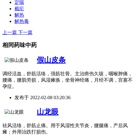
定喘
截疟
解热
解热毒
上一篇
下一篇
相同药味中药
假山皮条
调经活血，舒筋活络，强筋壮骨。主治痨伤久咳，咽喉肿痛，
腰痛，腰肌劳损，风湿瘫痪，坐骨神经痛，月经不调，宫塞不
孕症。
发布于
2022-02-08 03:20:36
山龙眼
祛风活络，舒筋止痛。用于风湿性关节炎，腰腿痛，产后风
瘫；外用治跌打损伤。