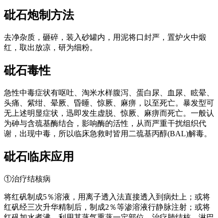
砒石
炮制方法
去净杂质，砸碎，装入砂罐内，用泥将口封严，置炉火中煅
红，取出放凉，研为细粉。
砒石
毒性
急性中毒症状有呕吐、淘米水样腹泻、蛋白尿、血尿、眩晕、
头痛、紫绀、晕厥、昏睡、惊厥、麻痹，以至死亡。暴发型可
无上述明显症状，迅即发生虚脱、惊厥、麻痹而死亡。一般认
为砷与含巯基酶结合，影响酶的活性，从而严重干扰组织代
谢，出现中毒，所以临床急救时皆用二巯基丙醇(BAL)解毒。
砒石
临床应用
①治疗结核病
将红矾制成5％溶液，用离子透入法直接透入到病灶上；或将
红矾经三次升华精制后，制成2％等渗溶液行静脉注射；或将
红矾加水煮沸，利用其蒸气熏蒸一定部位。治疗肺结核、淋巴