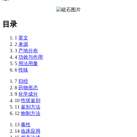
目录
1
英文
2
来源
3
产地分布
4
功效与作用
5
用法用量
6
性味
7
归经
8
药物形态
9
化学成分
10
性状鉴别
11
鉴别方法
12
炮制方法
13
毒性
14
临床应用