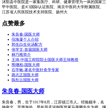
沭阳县中医院是一家集医疗、科研、健康管理为一体的国家三
甲中医院。是JCI国际认证医院、南京中医药大学附属医院、
江苏省人民医院技术支持医院、扬州大
点赞最多
朱良春-国医大师
倪海厦个人介绍
郭生白生化汤配方
张学文-首届国医大师
林巧稚简介
王琦-中国工程院院士国医大师王琦教授
熊继柏-国医大师
石学敏-著名中医针灸学专家
路志正国医大师
陈彤云国医大师
朱良春-国医大师
朱良春，男，生于1917年8月，江苏镇江市人。经验颇丰，名
驰南北，蜚声海外。早年拜孟河御医世家马惠卿先生为师。继