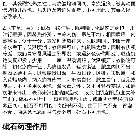
也。其燥烈纯热之性，与烧酒焰消同气。寒疾湿痰，被其劫而
怫越顿开故也。凡头疮及诸疮见血者，不可用此，其毒入经，
必致杀人。
2.《本草汇言》：砒石，祛时疟，除齁喘，化瘀肉之药也。几
时行疟疾，因暑热外受，生冷内伤，寒热不均，相因病疟，内
蓄痰涎，伏于营分，故发则寒热往来，头眩胸闷，少服一厘，
冷水吞下，伏涎顷消，故疟疾可止。如齁喘之病，因肺有伏积
冷涎，或触胃寒暑风湿之邪即发，或遇怒色劳伤即发，或值饥
饱失度即发，少用一、二厘，温汤调服，伏涎顿开，故齁喘可
除。如化瘀肉一证，凡痈疽发背，诸溃疡证，脓血内闭不出，
瘀肉坚硬不腐，以致脓溃日深，生肉日败，以砒石末数厘，和
入黄蜡条内，纳入痈毒疮中，则瘀腐自化，脓血自行，但见效
即去，不可多用久用也。然大毒之性，又不可轻行妄试，如疟
疾邪未汗出，表邪未清(宜清解温散)，或久疟阴虚阳乏(宜大补
气血)，砒石不可用也；如齁喘肺热里虚，或兼阴虚劳损(宜滋
养正气)，砒石不可用也；如瘀肉不化，由于阳气不充，胃虚
不食，痈疡见七恶而神气萎弱者，砒石不可用也。
砒石
药理作用