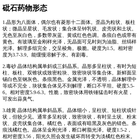
砒石
药物形态
1.晶形为八面体，偶尔也有菱形十二面体。歪晶为粒状、板柱
状；微晶呈星状、毛发状；集合体呈钟乳状、皮壳状和土状。
无色至灰白色，多数带灰蓝、黄或红色色调。条痕白色或带有
黄色。有玻璃至金刚样光泽，无晶面可见时则为油脂、丝绢样
光泽。解理多组完全，交呈棱角。极脆。硬度为1.5。相对密
度为3.7-3.9。能缓慢溶解于水。有剧毒。
2.毒砂 晶体结构属单斜或三斜晶系。晶形多呈柱状，有时为短
柱、板柱、双锥状或致密粒块、致密块状等集合体。新鲜面呈
锡白色至钢灰色。条痕黑色。金属光泽，不透明，晶体解理中
等或不完全，块状集合体见不到解理，断口不平坦。硬度5.5-
6。相对密度5.9-6.3。性脆，致密块体用铁锤猛击时有火星，
可发出蒜臭气。
3.雄黄 晶体结构属单斜晶系。晶体细小，呈柱状、短柱状或针
状，但较少见。通常多呈粒状，致密块状，有时呈土状、粉末
状、皮壳状集合体。橘红色，表面或有暗黑及灰色的锖色。条
痕浅橘红色。晶体呈金刚光泽，断口树脂光泽。硬度1.5-2，
相对密度3.56，阳光久照会发生破坏而转变为淡橘红色粉末。