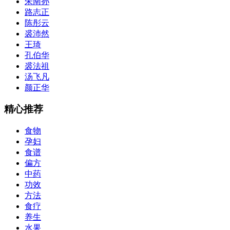
朱南孙
路志正
陈彤云
裘沛然
王琦
孔伯华
裘法祖
汤飞凡
颜正华
精心推荐
食物
孕妇
食谱
偏方
中药
功效
方法
食疗
养生
水果