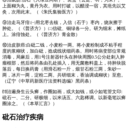
上面糊为丸，黄丹为衣。用时打破，以醋浸一宿，其疮先以艾
灸，次用此末。（《朱氏集验医方》）
⑨治走马牙疳:㈠用北枣去核，入信（石于）枣内，烧灰擦于
肿处。（《普济方》）㈡信砒、铜绿各一分。研为细末，摊纸
上。涂疳蚀处。（《普济方》青金散）
⑩治皮肤癌:白砒二钱，小麦粉一两。将小麦粉制成不粘手程
度的浆糊状，加白砒，捻成线状细药条。用时将病变部位常规
消毒，局麻后，用1号注射器针头在肿块周围0.5公分处刺入肿
瘤根部，然后将药条由孔处插入，用无菌敷料盖上，待肿块脱
落后，每日换药膏（用滑石粉一斤，煅甘石粉三两，朱砂一
两，冰片一两，淀粉二两。共研细末，香油调成糊状）至愈。
（辽宁《中草药新医疗法资料选编》黑药条）
⑾治遍身生云头癣，作圈如画，或大如钱，或小如笔管文印:
砒石一、二分。研极细，以米汤五、六匙稀调。以新毫笔以癣
圈涂之。（《本草汇言》）
砒石
治疗疾病