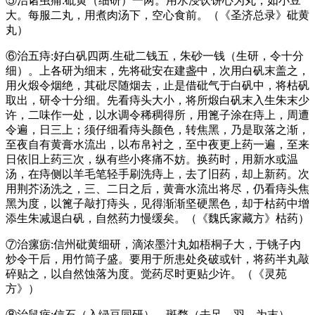
⑤治诸虫痛:砒黄（细研）一两。用水浸饮饼心为丸，如小豆
大。每服二丸，用煮肉汤下，空心食前。（《圣济总录》砒黄
丸）
⑥治五痔:好白矾四两.生砒二钱五，朱砂一钱（生研，令十分
细）。上各研为细末，先将砒安在建盏中，次用白矾末盖之，
用火煅令烟绝，其砒尽随烟去，止是借砒气于白矾中，将枯矾
取出，研令十分细。先看痔头大小，将所煅白矾末入生朱末少
许，二味作一处，以水调令稀稠得所，用篦子涂在痔上，周遭
令遍，日三上；须仔细看痔头颜色，转焦黑，乃是取落之渐，
至夜自有黄膏水流出，以布帛衬之，至中夜更上药一遍，至来
日依旧上药三次，纵有些小疼痛不妨。换药时，用新水或温
汤，在痔侧以羊毛笔轻手刷洗痔上，去了旧药，却上新药。次
用荆芥汤洗之，三、二日之后，黄膏水流出将尽，仍看痔头焦
黑为度，以篦子敲打痔头，见得渐渐坚硬黑色，却于枯药中增
添生朱减退白矾，自然药力慢缓矣。（《魏氏家藏方》枯药）
⑦治瘰疬:信州砒黄细研，滴浓墨汁丸如梧桐子大，于铫子内
炒令干后，用竹筒子盛。要用于所患处灸破或针，将药半丸敲
碎贴之，以自然蚀落为度。觉药尽时更贴少许。（《灵苑
方》）
⑧治鼠疬:信石（入绿豆同研）、斑蝥（去足、羽，为末）。