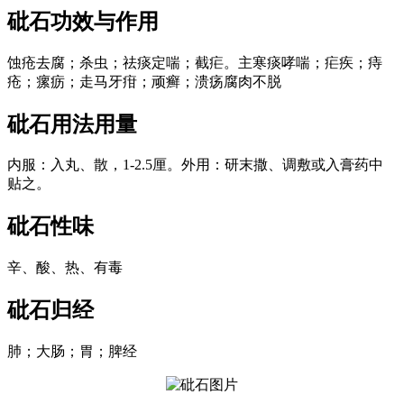
砒石
功效与作用
蚀疮去腐；杀虫；祛痰定喘；截疟。主寒痰哮喘；疟疾；痔
疮；瘰疬；走马牙疳；顽癣；溃疡腐肉不脱
砒石
用法用量
内服：入丸、散，1-2.5厘。外用：研末撒、调敷或入膏药中
贴之。
砒石
性味
辛、酸、热、有毒
砒石
归经
肺；大肠；胃；脾经