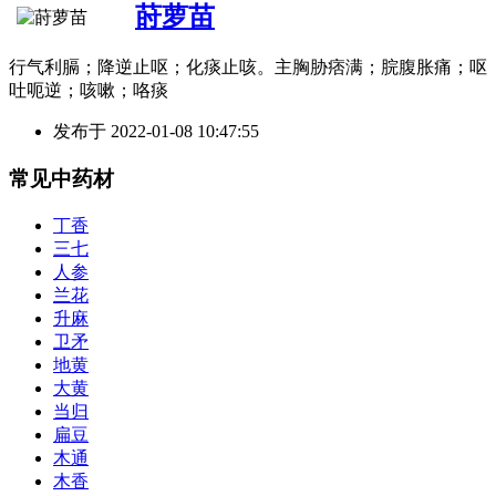
莳萝苗
行气利膈；降逆止呕；化痰止咳。主胸胁痞满；脘腹胀痛；呕
吐呃逆；咳嗽；咯痰
发布于
2022-01-08 10:47:55
常见中药材
丁香
三七
人参
兰花
升麻
卫矛
地黄
大黄
当归
扁豆
木通
木香