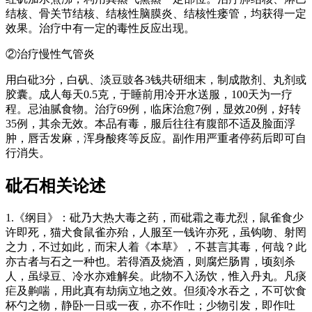
结核、骨关节结核、结核性脑膜炎、结核性瘘管，均获得一定
效果。治疗中有一定的毒性反应出现。
②治疗慢性气管炎
用白砒3分，白矾、淡豆豉各3钱共研细末，制成散剂、丸剂或
胶囊。成人每天0.5克，于睡前用冷开水送服，100天为一疗
程。忌油腻食物。治疗69例，临床治愈7例，显效20例，好转
35例，其余无效。本品有毒，服后往往有腹部不适及脸面浮
肿，唇舌发麻，浑身酸疼等反应。副作用严重者停药后即可自
行消失。
砒石
相关论述
1.《纲目》：砒乃大热大毒之药，而砒霜之毒尤烈，鼠雀食少
许即死，猫犬食鼠雀亦殆，人服至一钱许亦死，虽钩吻、射罔
之力，不过如此，而宋人着《本草》，不甚言其毒，何哉？此
亦古者与石之一种也。若得酒及烧酒，则腐烂肠胃，顷刻杀
人，虽绿豆、冷水亦难解矣。此物不入汤饮，惟入丹丸。凡痰
疟及齁喘，用此真有劫病立地之效。但须冷水吞之，不可饮食
杯勺之物，静卧一日或一夜，亦不作吐；少物引发，即作吐