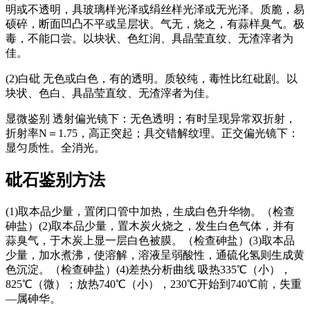
明或不透明，具玻璃样光泽或绢丝样光泽或无光泽。质脆，易
硕碎，断面凹凸不平或呈层状。气无，烧之，有蒜样臭气。极
毒，不能口尝。以块状、色红润、具晶莹直纹、无渣滓者为
佳。
(2)白砒 无色或白色，有的透明。质较纯，毒性比红砒剧。以
块状、色白、具晶莹直纹、无渣滓者为佳。
显微鉴别 透射偏光镜下：无色透明；有时呈现异常双折射，
折射率N＝1.75，高正突起；具交错解纹理。正交偏光镜下：
显匀质性。全消光。
砒石
鉴别方法
(1)取本品少量，置闭口管中加热，生成白色升华物。（检查
砷盐）(2)取本品少量，置木炭火烧之，发生白色气体，并有
蒜臭气，于木炭上显一层白色被膜。（检查砷盐）(3)取本品
少量，加水煮沸，使溶解，溶液呈弱酸性，通硫化氢则生成黄
色沉淀。（检查砷盐）(4)差热分析曲线 吸热335℃（小），
825℃（微）；放热740℃（小），230℃开始到740℃前，失重
—属砷华。