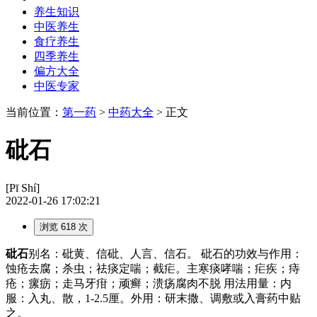
养生知识
中医养生
食疗养生
四季养生
偏方大全
中医专家
当前位置：
第一药
>
中药大全
> 正文
砒石
[Pī Shí]
2022-01-26 17:02:21
浏览 618 次
砒石
别名：砒黄、信砒、人言、信石。 砒石的功效与作用：
蚀疮去腐；杀虫；祛痰定喘；截疟。主寒痰哮喘；疟疾；痔
疮；瘰疬；走马牙疳；顽癣；溃疡腐肉不脱 用法用量：内
服：入丸、散，1-2.5厘。外用：研末撒、调敷或入膏药中贴
之。