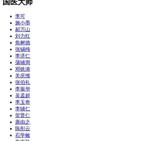
国医大师
李可
施小墨
郝万山
刘力红
焦树德
张锡纯
李济仁
蒲辅周
邓铁涛
关庆维
张伯礼
李振华
吴孟超
李玉奇
李辅仁
贺普仁
唐由之
陈彤云
石学敏