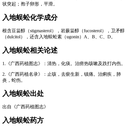
状突起；孢子卵形，平滑。
入地蜈蚣
化学成分
根含豆甾醇（stigmasterol），岩蕨甾醇（fucosterol），卫矛醇
（dulcitol），还含入地蜈蚣素（ugonin）A、B、C、D。
入地蜈蚣
相关论述
1.《广西药植图志》：清热，化痰。治痨热咳嗽及跌打内伤。
2.《广西药植名录》：止咳，去瘀生新，镇痛。治痢疾，肺
炎，蛇伤。
入地蜈蚣
出处
出自《广西药植图志》
入地蜈蚣
药方