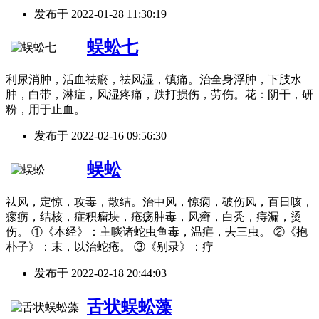
发布于
2022-01-28 11:30:19
蜈蚣七
利尿消肿，活血祛瘀，祛风湿，镇痛。治全身浮肿，下肢水
肿，白带，淋症，风湿疼痛，跌打损伤，劳伤。花：阴干，研
粉，用于止血。
发布于
2022-02-16 09:56:30
蜈蚣
祛风，定惊，攻毒，散结。治中风，惊痫，破伤风，百日咳，
瘰疬，结核，症积瘤块，疮疡肿毒，风癣，白秃，痔漏，烫
伤。 ①《本经》：主啖诸蛇虫鱼毒，温疟，去三虫。 ②《抱
朴子》：末，以治蛇疮。 ③《别录》：疗
发布于
2022-02-18 20:44:03
舌状蜈蚣藻