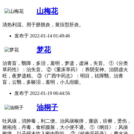
山梅花
清热利湿。用于膀胱炎，黄疸型肝炎。
发布于
2022-01-14 01:49:46
梦花
治青盲，翳障，多泪，羞明，梦遗，虚淋，失音。 ①《分类
草药性》：治失音。 ②《重床草药》：养阴安神。治阴虚火
旺，夜梦遗精。 ③《广西中药志》：明目，祛障翳。治青
盲，云翳，多眵泪，羞明，小儿疳眼。
发布于
2022-01-19 06:44:56
油桐子
吐风痰，消肿毒，利二便。治风痰喉痹，瘰疬，疥癣，烫伤，
脓疱疮，丹毒，食积腹胀，大小便不通。 ①《纲目》：风痰
喉痹，以子研末吹入喉中取吐。 ②《岭南采药录》：磨水涂