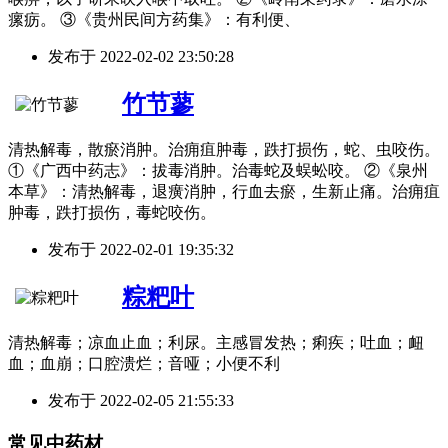
瘰疬。 ③《贵州民间方药集》：有利便、
发布于
2022-02-02 23:50:28
竹节蓼
清热解毒，散瘀消肿。治痈疽肿毒，跌打损伤，蛇、虫咬伤。
①《广西中药志》：拔毒消肿。治毒蛇及蜈蚣咬。 ②《泉州
本草》：清热解毒，退癀消肿，行血去瘀，生新止痛。治痈疽
肿毒，跌打损伤，毒蛇咬伤。
发布于
2022-02-01 19:35:32
粽粑叶
清热解毒；凉血止血；利尿。主感冒发热；痢疾；吐血；衄
血；血崩；口腔溃烂；音哑；小便不利
发布于
2022-02-05 21:55:33
常见中药材