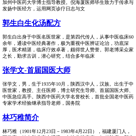
加州中医药大学博士指导教授。倪海厦医师毕生致力于传承与
发扬中医经方，运用网页诊疗日志与文
郭生白生化汤配方
郭生白出身于中医名医世家，是第四代传人，从事中医临床60
余年，通读中医经典著作，极为重视中医辨证论治，功底深
厚，医术精湛，临床疗效卓著，颇得世人赞誉。郭老博采众家
之长，勤求古训，潜心研究，结合多年临床
张学文-首届国医大师
张学文，男，生于1935年10月，陕西汉中人，汉族。出生于中
医世家，教授、主任医师，博士研究生导师、首届国医大师、
中医急症高手。陕西中医药大学名誉校长，首批全国老中医药
专家学术经验继承指导老师，国务院
林巧稚简介
林巧稚（1901年12月23日－1983年4月22日），福建厦门人，