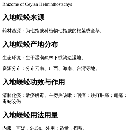
Rhizome of Ceylan Helminthostachys
入地蜈蚣
来源
药材基源：为七指蕨科植物七指蕨的根茎或全草。
入地蜈蚣
产地分布
生态环境：生于湿润疏林下或沟边湿地。
资源分布：分布云南、广西、海南、台湾等地。
入地蜈蚣
功效与作用
清肺化痰；散瘀解毒。主痨热咳嗽；咽痛；跌打肿痛；痈疮；
毒蛇咬伤
入地蜈蚣
用法用量
内服：煎汤，9-15g。外用：适量，捣敷。