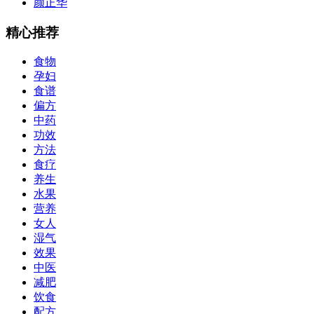
颜正华
精心推荐
食物
孕妇
食谱
偏方
中药
功效
方法
食疗
养生
水果
营养
女人
湿气
效果
中医
减肥
饮食
配方