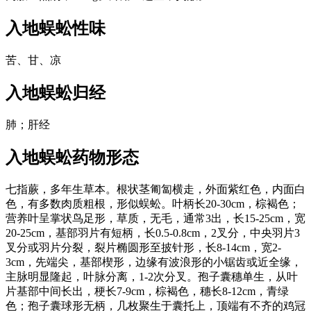
入地蜈蚣
性味
苦、甘、凉
入地蜈蚣
归经
肺；肝经
入地蜈蚣
药物形态
七指蕨，多年生草本。根状茎匍匐横走，外面紫红色，内面白
色，有多数肉质粗根，形似蜈蚣。叶柄长20-30cm，棕褐色；
营养叶呈掌状鸟足形，草质，无毛，通常3出，长15-25cm，宽
20-25cm，基部羽片有短柄，长0.5-0.8cm，2叉分，中央羽片3
叉分或羽片分裂，裂片椭圆形至披针形，长8-14cm，宽2-
3cm，先端尖，基部楔形，边缘有波浪形的小锯齿或近全缘，
主脉明显隆起，叶脉分离，1-2次分叉。孢子囊穗单生，从叶
片基部中间长出，梗长7-9cm，棕褐色，穗长8-12cm，青绿
色；孢子囊球形无柄，几枚聚生于囊托上，顶端有不齐的鸡冠