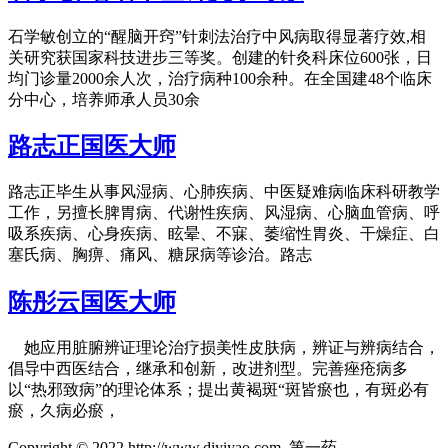
石学敏创立的“醒脑开窍”针刺法治疗中风病取得显著疗效,相
关研究获国家科技进步三等奖。创建的针灸科床位600张，日
均门诊量2000余人次，治疗病种100余种。在全国建48个临床
分中心，培养师承人员30余
路志正国医大师
路志正毕生从事风湿病、心肺疾病、中医疑难病临床科研教学
工作，另擅长脾胃病、代谢性疾病、风湿病、心脑血管病、呼
吸系疾病、心身疾病、眩晕、不寐、萎缩性胃炎、干燥症、白
塞氏病、胸痹、痛风、糖尿病等诊治。路志
陈彤云国医大师
她应用脏腑辨证理论治疗损美性皮肤病，辨证与辨病结合，
倡导中西医结合，继承和创新，改进剂型。完善痤疮病多
以“热邪致病”的理论体系；提出黄褐斑“斑皆瘀也，有斑必有
瘀，久病必瘀，
Copyright © 2022 http://www.diyiyao.com 第一药