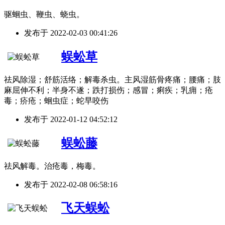
驱蛔虫、鞭虫、蛲虫。
发布于
2022-02-03 00:41:26
蜈蚣草
祛风除湿；舒筋活络；解毒杀虫。主风湿筋骨疼痛；腰痛；肢
麻屈伸不利；半身不遂；跌打损伤；感冒；痢疾；乳痈；疮
毒；疥疮；蛔虫症；蛇早咬伤
发布于
2022-01-12 04:52:12
蜈蚣藤
祛风解毒。治疮毒，梅毒。
发布于
2022-02-08 06:58:16
飞天蜈蚣