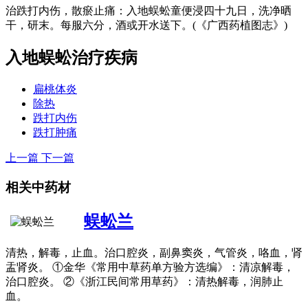
治跌打内伤，散瘀止痛：入地蜈蚣童便浸四十九日，洗净晒
干，研末。每服六分，酒或开水送下。(《广西药植图志》)
入地蜈蚣
治疗疾病
扁桃体炎
除热
跌打内伤
跌打肿痛
上一篇
下一篇
相关中药材
蜈蚣兰
清热，解毒，止血。治口腔炎，副鼻窦炎，气管炎，咯血，肾
盂肾炎。 ①金华《常用中草药单方验方选编》：清凉解毒，
治口腔炎。 ②《浙江民间常用草药》：清热解毒，润肺止
血。