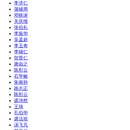
李济仁
蒲辅周
邓铁涛
关庆维
张伯礼
李振华
吴孟超
李玉奇
李辅仁
贺普仁
唐由之
陈彤云
石学敏
朱南孙
路志正
陈彤云
裘沛然
王琦
孔伯华
裘法祖
汤飞凡