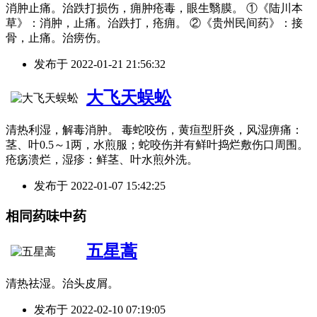
消肿止痛。治跌打损伤，痈肿疮毒，眼生翳膜。 ①《陆川本
草》：消肿，止痛。治跌打，疮痈。 ②《贵州民间药》：接
骨，止痛。治痨伤。
发布于
2022-01-21 21:56:32
大飞天蜈蚣
清热利湿，解毒消肿。 毒蛇咬伤，黄疸型肝炎，风湿痹痛：
茎、叶0.5～1两，水煎服；蛇咬伤并有鲜叶捣烂敷伤口周围。
疮疡溃烂，湿疹：鲜茎、叶水煎外洗。
发布于
2022-01-07 15:42:25
相同药味中药
五星蒿
清热祛湿。治头皮屑。
发布于
2022-02-10 07:19:05