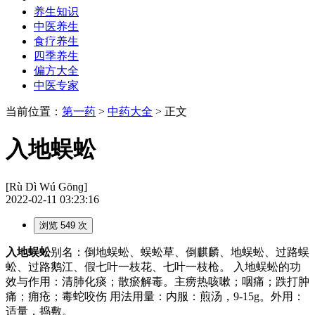
养生知识
中医养生
食疗养生
四季养生
偏方大全
中医专家
当前位置：
第一药
>
中药大全
> 正文
入地蜈蚣
[Rù Dì Wú Gōnɡ]
2022-02-11 03:23:16
浏览 549 次
入地蜈蚣
别名：倒地蜈蚣、蜈蚣草、倒麒麟、地蜈蚣、过路蜈
蚣、过路鹅江、假七叶一枝花、七叶一枝枪。 入地蜈蚣的功
效与作用：清肺化痰；散瘀解毒。主痨热咳嗽；咽痛；跌打肿
痛；痈疮；毒蛇咬伤 用法用量：内服：煎汤，9-15g。外用：
适量，捣敷。