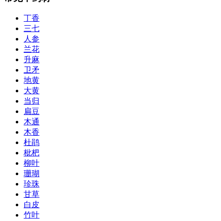
丁香
三七
人参
兰花
升麻
卫矛
地黄
大黄
当归
扁豆
木通
木香
杜鹃
枇杷
柳叶
珊瑚
珍珠
甘草
白皮
竹叶