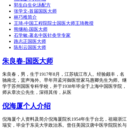
郭生白生化汤配方
张学文-首届国医大师
林巧稚简介
王琦-中国工程院院士国医大师王琦教授
熊继柏-国医大师
石学敏-著名中医针灸学专家
路志正国医大师
陈彤云国医大师
朱良春-国医大师
朱良春，男，生于1917年8月，江苏镇江市人。经验颇丰，名
驰南北，蜚声海外。早年拜孟河御医世家马惠卿先生为师。继
学于苏州国医专科学校，并于1938年毕业于上海中国医学院，
师从章次公先生，深得其传，从医
倪海厦个人介绍
倪海厦个人资料及简介倪海厦院长1954年生于台北，祖籍浙江
瑞安，毕业于东吴大学政治系。曾任美国汉唐中医学院院长与