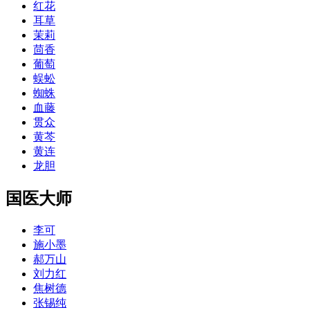
红花
耳草
茉莉
茴香
葡萄
蜈蚣
蜘蛛
血藤
贯众
黄芩
黄连
龙胆
国医大师
李可
施小墨
郝万山
刘力红
焦树德
张锡纯