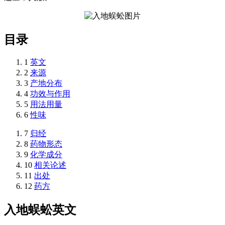
目录
1
英文
2
来源
3
产地分布
4
功效与作用
5
用法用量
6
性味
7
归经
8
药物形态
9
化学成分
10
相关论述
11
出处
12
药方
入地蜈蚣
英文