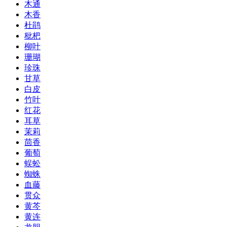
木通
木香
杜鹃
枇杷
柳叶
珊瑚
珍珠
甘草
白皮
竹叶
红花
耳草
茉莉
茴香
葡萄
蜈蚣
蜘蛛
血藤
贯众
黄芩
黄连