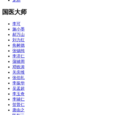
龙胆
国医大师
李可
施小墨
郝万山
刘力红
焦树德
张锡纯
李济仁
蒲辅周
邓铁涛
关庆维
张伯礼
李振华
吴孟超
李玉奇
李辅仁
贺普仁
唐由之