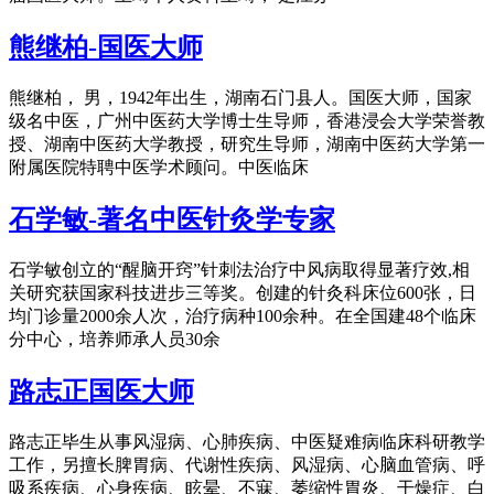
熊继柏-国医大师
熊继柏， 男，1942年出生，湖南石门县人。国医大师，国家
级名中医，广州中医药大学博士生导师，香港浸会大学荣誉教
授、湖南中医药大学教授，研究生导师，湖南中医药大学第一
附属医院特聘中医学术顾问。中医临床
石学敏-著名中医针灸学专家
石学敏创立的“醒脑开窍”针刺法治疗中风病取得显著疗效,相
关研究获国家科技进步三等奖。创建的针灸科床位600张，日
均门诊量2000余人次，治疗病种100余种。在全国建48个临床
分中心，培养师承人员30余
路志正国医大师
路志正毕生从事风湿病、心肺疾病、中医疑难病临床科研教学
工作，另擅长脾胃病、代谢性疾病、风湿病、心脑血管病、呼
吸系疾病、心身疾病、眩晕、不寐、萎缩性胃炎、干燥症、白