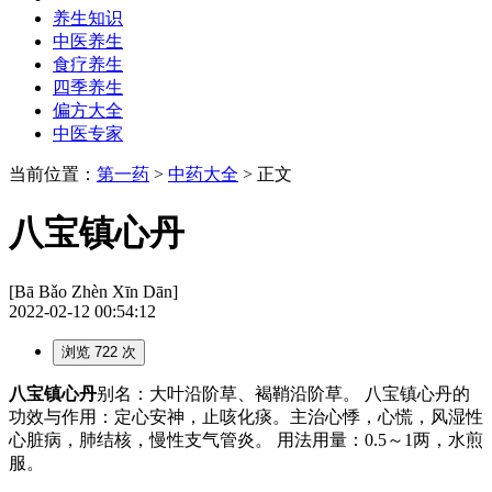
养生知识
中医养生
食疗养生
四季养生
偏方大全
中医专家
当前位置：
第一药
>
中药大全
> 正文
八宝镇心丹
[Bā Bǎo Zhèn Xīn Dān]
2022-02-12 00:54:12
浏览 722 次
八宝镇心丹
别名：大叶沿阶草、褐鞘沿阶草。 八宝镇心丹的
功效与作用：定心安神，止咳化痰。主治心悸，心慌，风湿性
心脏病，肺结核，慢性支气管炎。 用法用量：0.5～1两，水煎
服。