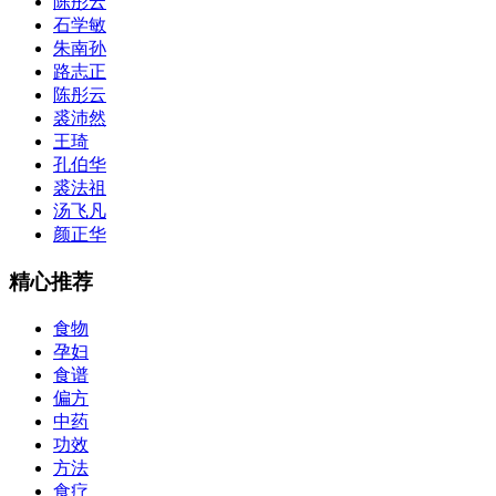
陈彤云
石学敏
朱南孙
路志正
陈彤云
裘沛然
王琦
孔伯华
裘法祖
汤飞凡
颜正华
精心推荐
食物
孕妇
食谱
偏方
中药
功效
方法
食疗