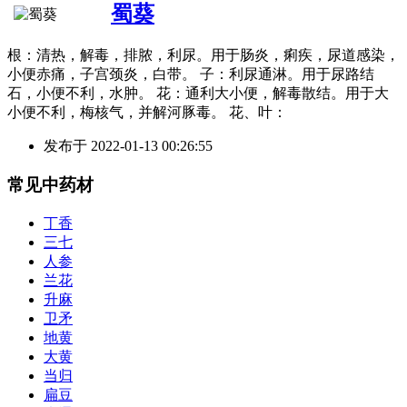
蜀葵
根：清热，解毒，排脓，利尿。用于肠炎，痢疾，尿道感染，
小便赤痛，子宫颈炎，白带。 子：利尿通淋。用于尿路结
石，小便不利，水肿。 花：通利大小便，解毒散结。用于大
小便不利，梅核气，并解河豚毒。 花、叶：
发布于
2022-01-13 00:26:55
常见中药材
丁香
三七
人参
兰花
升麻
卫矛
地黄
大黄
当归
扁豆