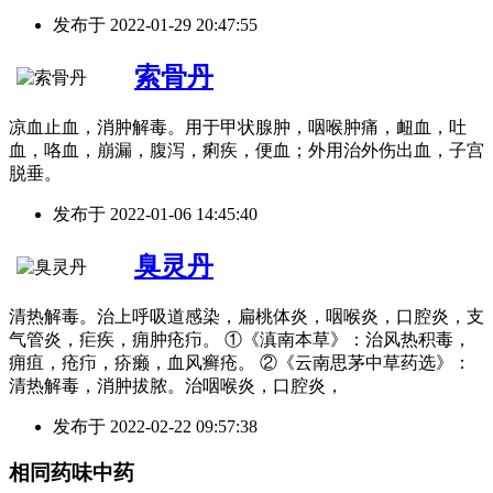
发布于
2022-01-29 20:47:55
索骨丹
凉血止血，消肿解毒。用于甲状腺肿，咽喉肿痛，衄血，吐
血，咯血，崩漏，腹泻，痢疾，便血；外用治外伤出血，子宫
脱垂。
发布于
2022-01-06 14:45:40
臭灵丹
清热解毒。治上呼吸道感染，扁桃体炎，咽喉炎，口腔炎，支
气管炎，疟疾，痈肿疮疖。 ①《滇南本草》：治风热积毒，
痈疽，疮疖，疥癞，血风癣疮。 ②《云南思茅中草药选》：
清热解毒，消肿拔脓。治咽喉炎，口腔炎，
发布于
2022-02-22 09:57:38
相同药味中药