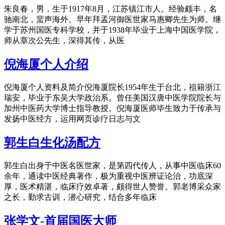
朱良春，男，生于1917年8月，江苏镇江市人。经验颇丰，名
驰南北，蜚声海外。早年拜孟河御医世家马惠卿先生为师。继
学于苏州国医专科学校，并于1938年毕业于上海中国医学院，
师从章次公先生，深得其传，从医
倪海厦个人介绍
倪海厦个人资料及简介倪海厦院长1954年生于台北，祖籍浙江
瑞安，毕业于东吴大学政治系。曾任美国汉唐中医学院院长与
加州中医药大学博士指导教授。倪海厦医师毕生致力于传承与
发扬中医经方，运用网页诊疗日志与文
郭生白生化汤配方
郭生白出身于中医名医世家，是第四代传人，从事中医临床60
余年，通读中医经典著作，极为重视中医辨证论治，功底深
厚，医术精湛，临床疗效卓著，颇得世人赞誉。郭老博采众家
之长，勤求古训，潜心研究，结合多年临床
张学文-首届国医大师