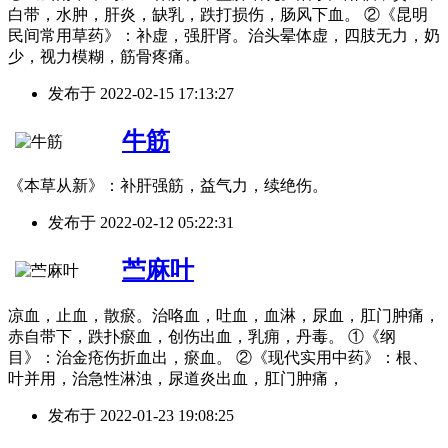
白带，水肿，肝炎，缺乳，跌打损伤，肠风下血。 ②《昆明
民间常用草药》：补虚，强肝肾。治头晕体虚，四肢无力，奶
少，视力模糊，筋骨疼痛。
发布于
2022-02-15 17:13:27
牛筋
《本草从新》：补肝强筋，益气力，续绝伤。
发布于
2022-02-12 05:22:31
苎麻叶
凉血，止血，散瘀。治咯血，吐血，血淋，尿血，肛门肿痛，
赤自带下，跌扑瘀血，创伤出血，乳痈，丹毒。 ①《纲
目》：治金疮伤折血出，瘀血。 ②《现代实用中药》：根、
叶并用，治急性淋浊，尿道炎出血，肛门肿痛，
发布于
2022-01-23 19:08:25