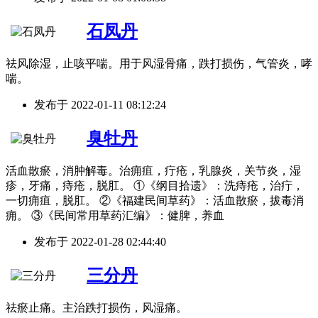
石凤丹
祛风除湿，止咳平喘。用于风湿骨痛，跌打损伤，气管炎，哮
喘。
发布于
2022-01-11 08:12:24
臭牡丹
活血散瘀，消肿解毒。治痈疽，疔疮，乳腺炎，关节炎，湿
疹，牙痛，痔疮，脱肛。 ①《纲目拾遗》：洗痔疮，治疔，
一切痈疽，脱肛。 ②《福建民间草药》：活血散瘀，拔毒消
痈。 ③《民间常用草药汇编》：健脾，养血
发布于
2022-01-28 02:44:40
三分丹
祛瘀止痛。主治跌打损伤，风湿痛。