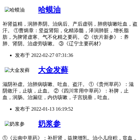
哈蟆油
补肾益精，润肺养阴。治病后、产后虚弱，肺痨咳嗽吐血，盗
汗。 ①曹炳章：坚益肾阳，化精添髓，泽润肺脏，增长脂
肪，为脾肾虚寒、气不化精之要药。 ②《饮片新参》：养
肺、肾阴。治虚劳咳嗽。 ③《辽宁主要药材》
发布于
2022-02-27 07:31:36
大金发藓
滋阴补虚。治肺病咳嗽、吐血、盗汗。 ①《贵州草药》：滋
阴敛汗，止咳，止血。 ②《四川常用中草药》：补脾，止
血，润肠。治漏症，内仿咳嗽，子宫脱垂，吐血。
发布于
2022-01-13 16:19:52
奶浆参
①《云南中草药》：补肝肾，益脾增乳。治小儿疳积，贫血，